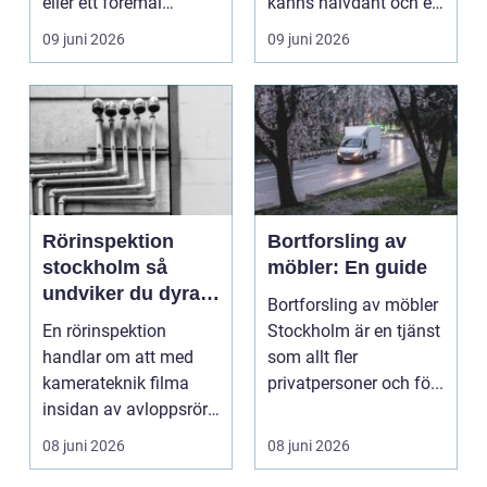
eller ett föremål
känns halvdant och ett
behöver fastställas
som verkligen fast...
09 juni 2026
09 juni 2026
på...
Rörinspektion
Bortforsling av
stockholm så
möbler: En guide
undviker du dyra
Bortforsling av möbler
överraskningar i
En rörinspektion
Stockholm är en tjänst
avloppet
handlar om att med
som allt fler
kamerateknik filma
privatpersoner och fö...
insidan av avloppsrör
och stammar för att
08 juni 2026
08 juni 2026
bed...