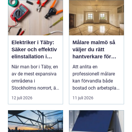
Elektriker i Täby:
Målare malmö så
Säker och effektiv
väljer du rätt
elinstallation i
hantverkare för
norrort
hem och företag
När man bor i Täby, en
Att anlita en
av de mest expansiva
professionell målare
områdena i
kan förvandla både
Stockholms norrort, är
bostad och arbetsplats
b...
på kort tid. Färger, yt...
12 juli 2026
11 juli 2026