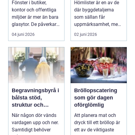
Fönster i butiker,
Hörnlister är en av de
kontor och offentliga
där byggdetaljerna
miljöer är mer än bara
som sällan får
glasytor. De påverkar
uppmärksamhet, men
hur vi uppleve...
som påverkar både
04 juni 2026
02 juni 2026
känsla...
Begravningsbyrå i
Bröllopscatering
bålsta stöd,
som gör dagen
struktur och
oförglömlig
trygghet när
När någon dör vänds
Att planera mat och
någon dör
vardagen upp och ner.
dryck till ett bröllop är
Samtidigt behöver
ett av de viktigaste