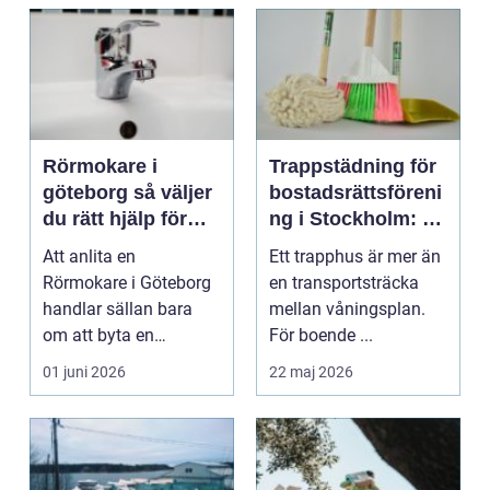
Rörmokare i
Trappstädning för
göteborg så väljer
bostadsrättsföreni
du rätt hjälp för
ng i Stockholm: Så
vatten, värme och
skapas trygga och
Att anlita en
Ett trapphus är mer än
avlopp
trivsamma
Rörmokare i Göteborg
en transportsträcka
trapphus
handlar sällan bara
mellan våningsplan.
om att byta en
För boende ...
packning. Bakom varje
01 juni 2026
22 maj 2026
droppand...