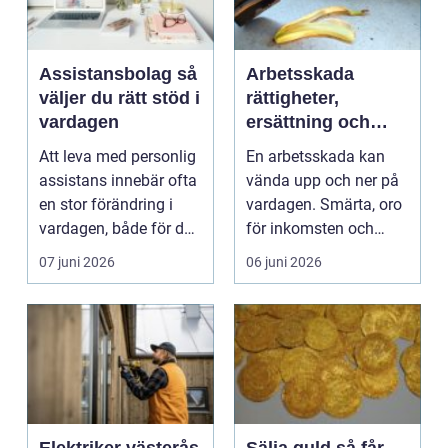
Assistansbolag så
Arbetsskada
väljer du rätt stöd i
rättigheter,
vardagen
ersättning och
vägen vidare
Att leva med personlig
En arbetsskada kan
assistans innebär ofta
vända upp och ner på
en stor förändring i
vardagen. Smärta, oro
vardagen, både för den
för inkomsten och
som får as...
krångliga ord som fö...
07 juni 2026
06 juni 2026