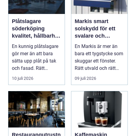
Plåtslagare
Markis smart
söderköping
solskydd för ett
kvalitet, hållbarhet
svalare och
och tryggt
skönare hem
En kunnig plåtslagare
En Markis är mer än
takarbete
gör mer än att bara
bara ett tygstycke som
sätta upp plåt på tak
skuggar ett fönster.
och fasad. Rätt
Rätt utvald och rätt
plåtarbeten skyddar ...
monterad blir d...
10 juli 2026
09 juli 2026
Restaurangutrustn
Kaffemaskin