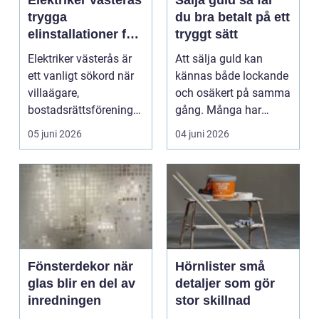
Elektriker västerås
Sälja guld så får
trygga
du bra betalt på ett
elinstallationer för
tryggt sätt
hem, förening och
Elektriker västerås är
Att sälja guld kan
företag
ett vanligt sökord när
kännas både lockande
villaägare,
och osäkert på samma
bostadsrättsföreningar
gång. Många har
och företag söker e...
smycken, mynt eller
05 juni 2026
04 juni 2026
tac...
Fönsterdekor när
Hörnlister små
glas blir en del av
detaljer som gör
inredningen
stor skillnad