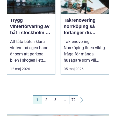
Trygg
Takrenovering
vinterförvaring av
norrköping så
båt i stockholm så
förlänger du
undviker du dyra
husets livslängd
Att låta båten klara
Takrenovering
överraskningar
vintern på egen hand
Norrköping är en viktig
är som att parkera
fråga för många
bilen i skogen i ett
husägare som vill
halvår och hoppas ...
skydda sin fastighet
12 maj 2026
05 maj 2026
mot fuk...
1
2
3
…
72