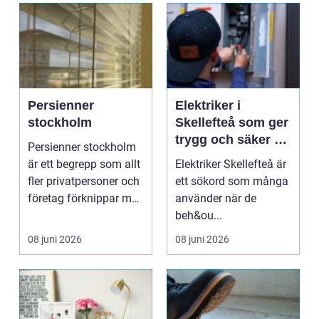
Persienner
Elektriker i
stockholm
Skellefteå som ger
trygg och säker el
Persienner stockholm
i vardagen
är ett begrepp som allt
Elektriker Skellefteå är
fler privatpersoner och
ett sökord som många
företag förknippar med
använder när de
smart lj...
beh&ou...
08 juni 2026
08 juni 2026