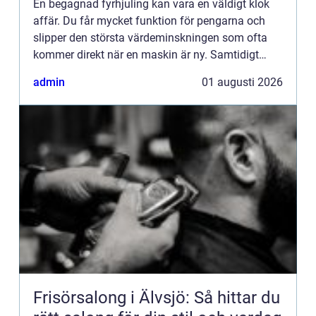
En begagnad fyrhjuling kan vara en väldigt klok
affär. Du får mycket funktion för pengarna och
slipper den största värdeminskningen som ofta
kommer direkt när en maskin är ny. Samtidigt
kräver ett andrahandsköp mer eftertanke. Den
admin
01 augusti 2026
som vill köpa begag...
Frisörsalong i Älvsjö: Så hittar du