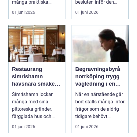
många praktiska
besluten inför den
frågor lösas snabbt:
stora dagen. G...
01 juni 2026
01 juni 2026
vem...
Restaurang
Begravningsbyrå
simrishamn
norrköping trygg
havsnära smaker
vägledning i en
och avslappnad
svår tid
Simrishamn lockar
När en närstående går
atmosfär
många med sina
bort ställs många inför
pittoreska gränder,
frågor som de aldrig
färgglada hus och
tidigare behövt
närheten till havet. För
fundera på. Prakt...
01 juni 2026
01 juni 2026
den ...