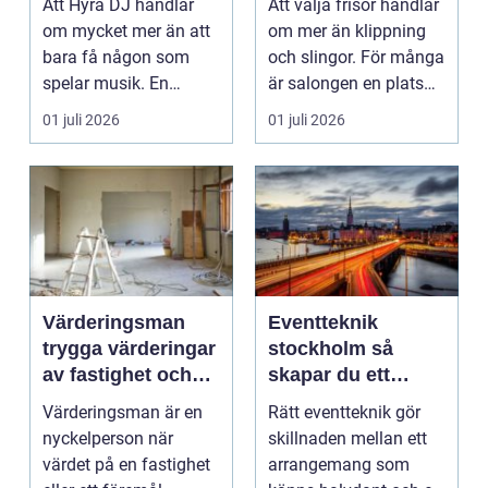
Att Hyra DJ handlar
Att välja frisör handlar
om mycket mer än att
om mer än klippning
bara få någon som
och slingor. För många
spelar musik. En
är salongen en plats
skicklig DJ bygger
där vardags...
01 juli 2026
01 juli 2026
stämn...
Värderingsman
Eventteknik
trygga värderingar
stockholm så
av fastighet och
skapar du ett
lösöre
proffsigt event
Värderingsman är en
Rätt eventteknik gör
från start till mål
nyckelperson när
skillnaden mellan ett
värdet på en fastighet
arrangemang som