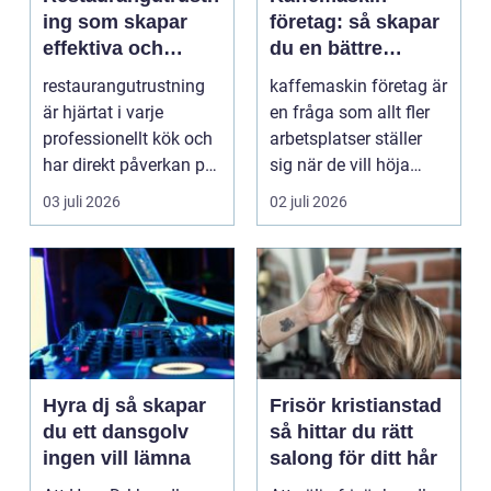
ing som skapar
företag: så skapar
effektiva och
du en bättre
lönsamma
arbetsvardag med
restaurangutrustning
kaffemaskin företag är
köksmiljöer
rätt val
är hjärtat i varje
en fråga som allt fler
professionellt kök och
arbetsplatser ställer
har direkt påverkan på
sig när de vill höja
både arbetsmil...
trivsel, ef...
03 juli 2026
02 juli 2026
Hyra dj så skapar
Frisör kristianstad
du ett dansgolv
så hittar du rätt
ingen vill lämna
salong för ditt hår