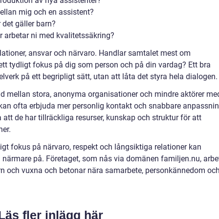
troduktion av nya assistenter?
llan mig och en assistent?
r det gäller barn?
ur arbetar ni med kvalitetssäkring?
elationer, ansvar och närvaro. Handlar samtalet mest om
 ett tydligt fokus på dig som person och på din vardag? Ett bra
rk på ett begripligt sätt, utan att låta det styra hela dialogen.
ad mellan stora, anonyma organisationer och mindre aktörer me
 kan ofta erbjuda mer personlig kontakt och snabbare anpassnin
a att de har tillräckliga resurser, kunskap och struktur för att
ner.
gt fokus på närvaro, respekt och långsiktiga relationer kan
itta närmare på. Företaget, som nås via domänen familjen.nu, arbe
arn och vuxna och betonar nära samarbete, personkännedom oc
Läs fler inlägg här