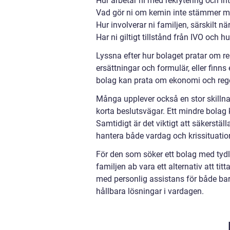
Hur arbetar ni med rekrytering och in
Vad gör ni om kemin inte stämmer me
Hur involverar ni familjen, särskilt nä
Har ni giltigt tillstånd från IVO och h
Lyssna efter hur bolaget pratar om r
ersättningar och formulär, eller finns
bolag kan prata om ekonomi och regelve
Många upplever också en stor skilln
korta beslutsvägar. Ett mindre bolag
Samtidigt är det viktigt att säkerställ
hantera både vardag och krissituatio
För den som söker ett bolag med tydli
familjen ab vara ett alternativ att t
med personlig assistans för både b
hållbara lösningar i vardagen.