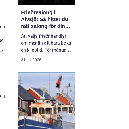
Frisörsalong i
Älvsjö: Så hittar du
rätt salong för din
nga
stil och vardag
Att välja frisör handlar
de.
om mer än att bara boka
en klipptid. För många är
ler
frisörbesöket en paus i
n
31 juli 2026
vardagen, en chans att
t
förnya sig eller bara
känna sig mer som sig
själv. I Älvsjö fi...
lag