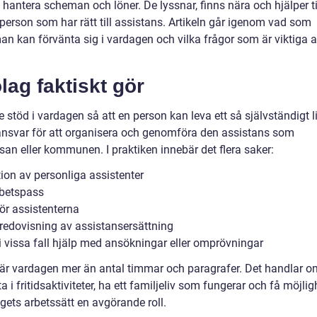
 hantera scheman och löner. De lyssnar, finns nära och hjälper ti
 person som har rätt till assistans. Artikeln går igenom vad som
an kan förvänta sig i vardagen och vilka frågor som är viktiga a
lag faktiskt gör
 stöd i vardagen så att en person kan leva ett så självständigt l
 ansvar för att organisera och genomföra den assistans som
an eller kommunen. I praktiken innebär det flera saker:
tion av personliga assistenter
rbetspass
ör assistenterna
redovisning av assistansersättning
 vissa fall hjälp med ansökningar eller omprövningar
 är vardagen mer än antal timmar och paragrafer. Det handlar o
ta i fritidsaktiviteter, ha ett familjeliv som fungerar och få möjlig
agets arbetssätt en avgörande roll.