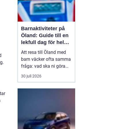
Barnaktiviteter på
Öland: Guide till en
lekfull dag för hela
familjen
Att resa till Öland med
d
barn väcker ofta samma
g.
fråga: vad ska ni göra
för att alla ska trivas,
30 juli 2026
oavsett ålder och
energinivå? Ön har en
tar
unik kombination av
h
natur, lek och lugn, och
är full av upplevelser...