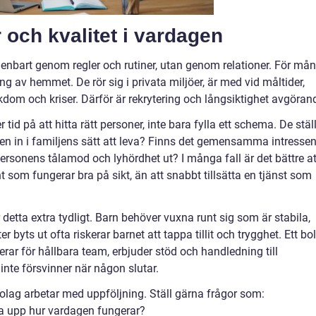
r och kvalitet i vardagen
 enbart genom regler och rutiner, utan genom relationer. För må
ng av hemmet. De rör sig i privata miljöer, är med vid måltider,
ukdom och kriser. Därför är rekrytering och långsiktighet avgöran
id på att hitta rätt personer, inte bara fylla ett schema. De stäl
en in i familjens sätt att leva? Finns det gemensamma intresse
ersonens tålamod och lyhördhet ut? I många fall är det bättre at
nt som fungerar bra på sikt, än att snabbt tillsätta en tjänst som
 detta extra tydligt. Barn behöver vuxna runt sig som är stabila,
 byts ut ofta riskerar barnet att tappa tillit och trygghet. Ett bo
erar för hållbara team, erbjuder stöd och handledning till
 inte försvinner när någon slutar.
bolag arbetar med uppföljning. Ställ gärna frågor som:
lja upp hur vardagen fungerar?