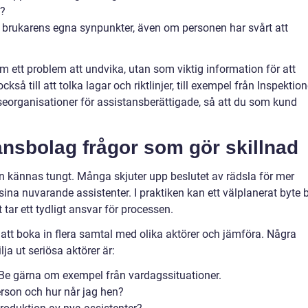
e?
ller brukarens egna synpunkter, även om personen har svårt att
om ett problem att undvika, utan som viktig information för att
kså till att tolka lagar och riktlinjer, till exempel från Inspektio
seorganisationer för assistansberättigade, så att du som kund
ansbolag frågor som gör skillnad
an kännas tungt. Många skjuter upp beslutet av rädsla för mer
 sina nuvarande assistenter. I praktiken kan ett välplanerat byte b
 tar ett tydligt ansvar för processen.
t att boka in flera samtal med olika aktörer och jämföra. Några
lja ut seriösa aktörer är:
? Be gärna om exempel från vardagssituationer.
rson och hur når jag hen?