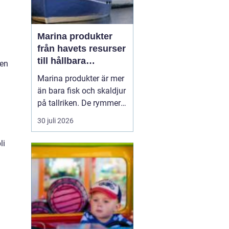
Marina produkter
från havets resurser
till hållbara
nen
upplevelser
Marina produkter är mer
än bara fisk och skaldjur
på tallriken. De rymmer
allt från mat och hälsa
30 juli 2026
till friluftsliv, kultur och
besöksnäring. I kustnära
li
områden spelar havet en
central roll för både
ekonomi och livskvalitet.
När fler söker sig mot
nat...