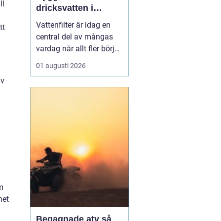
ll
dricksvatten i
vardagen
Vattenfilter är idag en
tt
central del av mångas
vardag när allt fler börjar
fundera på kvaliteten på
01 augusti 2026
vattnet som kommer ur
iv
kranaen. Många tar rent
vatten för givet, men
skillnader i vattenkvalitet
mellan olika områden
kan vara stora. Vissa har
hårt vat...
m
het
Begagnade atv så