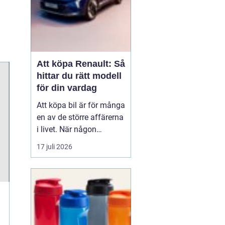
Att köpa Renault: Så
hittar du rätt modell
för din vardag
Att köpa bil är för många
en av de större affärerna
i livet. När någon
funderar på att köpa
17 juli 2026
Renault Skåne
handl...