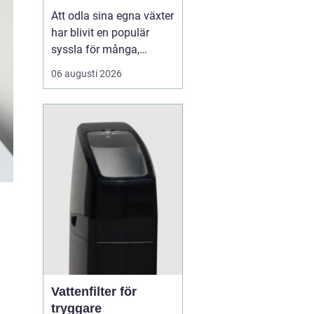
Att odla sina egna växter
har blivit en populär
syssla för många,
oavsett om det handlar
06 augusti 2026
om att ha en prunkande
trädgård, en kolonilott
eller en liten
balkongträdgård i stan.
En av de mest effektiva
och este...
Vattenfilter för
tryggare