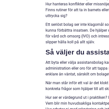
Hur hanteras konflikter eller missnöj
Finns rutiner för att ta in barnets e
uttrycka sig?
Ett seriöst bolag ser inte klagomål s
kunna förbättra insatsen. De hjälper oc
för vård och omsorg (IVO) och intres
slipper hålla koll på allt själv.
Så väljer du assist
Att byta eller välja assistansbolag k
administration eller oro för att tappa
enklare än väntat, särskilt om bolaget
När man står inför ett val är det klok
konkreta frågor som hjälper till att ski
Hur ser er värdegrund ut i praktiken
Vem blir min huvudsakliga kontaktpe