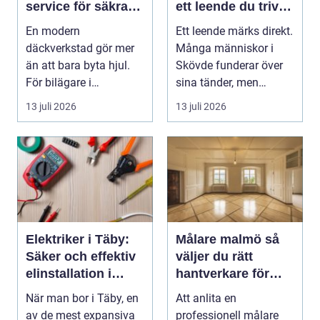
service för säkra
ett leende du trivs
mil året runt
med
En modern
Ett leende märks direkt.
däckverkstad gör mer
Många människor i
än att bara byta hjul.
Skövde funderar över
För bilägare i
sina tänder, men
Stockholm handlar
skjuter upp att gör...
13 juli 2026
13 juli 2026
valet av däck...
Elektriker i Täby:
Målare malmö så
Säker och effektiv
väljer du rätt
elinstallation i
hantverkare för
norrort
hem och företag
När man bor i Täby, en
Att anlita en
av de mest expansiva
professionell målare