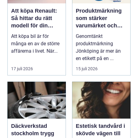
Att köpa Renault:
Produktmärkning
Så hittar du rätt
som stärker
modell för din
varumärket och
vardag
förenklar vardagen
Att köpa bil är för
Genomtänkt
många en av de större
produktmärkning
affärerna i livet. När...
Jönköping är mer än
en etikett på en ...
17 juli 2026
15 juli 2026
Däckverkstad
Estetisk tandvård i
stockholm trygg
skövde vägen till