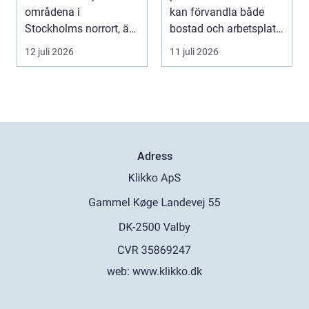
områdena i
kan förvandla både
Stockholms norrort, är
bostad och arbetsplats
b...
på kort tid. Färger, yt...
12 juli 2026
11 juli 2026
Adress
web:
www.klikko.dk