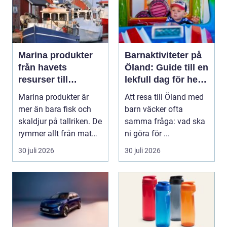
Marina produkter
Barnaktiviteter på
från havets
Öland: Guide till en
resurser till
lekfull dag för hela
hållbara
familjen
Marina produkter är
Att resa till Öland med
upplevelser
mer än bara fisk och
barn väcker ofta
skaldjur på tallriken. De
samma fråga: vad ska
rymmer allt från mat
ni göra för ...
och hälsa ti...
30 juli 2026
30 juli 2026