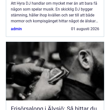
Att Hyra DJ handlar om mycket mer än att bara få
någon som spelar musik. En skicklig DJ bygger
stämning, håller ihop kvällen och ser till att både
mormor och kompisgänget hittar något de älskar
på dansgolvet. När musik, ljud och ljus samspelar
admin
01 augusti 2026
blir e...
Frisörsalong i Älvsjö: Så hittar du