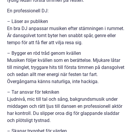
tydlig redan första timmen på festen.
En professionell DJ:
– Läser av publiken
En bra DJ anpassar musiken efter stämningen i rummet.
Är dansgolvet tomt byter hen snabbt spår, genre eller
tempo för att få fler att vilja resa sig.
– Bygger en röd tråd genom kvällen
Musiken följer kvällen som en berättelse. Mjukare låtar
till minglet, tryggare hits till första timmen på dansgolvet
och sedan allt mer energi när festen tar fart.
Övergångarna känns naturliga, inte hackiga.
– Tar ansvar för tekniken
Ljudnivå, mic till tal och sång, bakgrundsmusik under
middagen och rätt ljus till dansen en professionell aktör
har kontroll. Du slipper oroa dig för glappande sladdar
och plötsligt tystnad.
– Skapar trygghet för värden