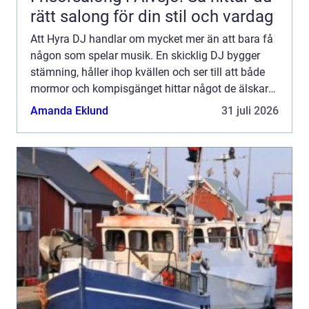
rätt salong för din stil och vardag
Att Hyra DJ handlar om mycket mer än att bara få
någon som spelar musik. En skicklig DJ bygger
stämning, håller ihop kvällen och ser till att både
mormor och kompisgänget hittar något de älskar
på dansgolvet. När musik, ljud och ljus samspelar
Amanda Eklund
31 juli 2026
blir e...