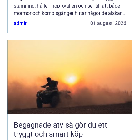
stämning, håller ihop kvällen och ser till att både
mormor och kompisgänget hittar något de älskar
på dansgolvet. När musik, ljud och ljus samspelar
admin
01 augusti 2026
blir e...
Begagnade atv så gör du ett
tryggt och smart köp