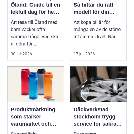
Öland: Guide till en
Så hittar du rätt
lekfull dag för hela
modell för din
familjen
vardag
Att resa till Öland med
Att köpa bil är för
barn väcker ofta
många en av de större
samma fråga: vad ska
affärerna i livet. När...
ni göra för ...
30 juli 2026
17 juli 2026
Produktmärkning
Däckverkstad
som stärker
stockholm trygg
varumärket och
service för säkra
förenklar vardagen
mil året runt