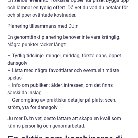
En seriös leverantör förklarar öppet hur priset byggs upp
och lämnar en tydlig offert. Då vet du vad du betalar för
och slipper oväntade kostnader.
Planering tillsammans med DJ:n
En genomtänkt planering behöver inte vara krånglig.
Några punkter räcker långt:
– Tydlig tidslinje: mingel, middag, första dans, öppet
dansgolv
– Lista med några favoritlåtar och eventuellt måste
spelas
– Info om publiken: ålder, intressen, om det finns
särskilda inslag
– Genomgång av praktiska detaljer på plats: scen,
ström, yta för dansgolv
Ju mer DJ:n vet, desto lättare att skapa en kväll som
känns personlig och genomarbetad.