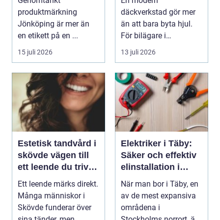
Genomtänkt
En modern
produktmärkning
däckverkstad gör mer
Jönköping är mer än
än att bara byta hjul.
en etikett på en ...
För bilägare i
Stockholm handlar
15 juli 2026
13 juli 2026
valet av däck...
Estetisk tandvård i
Elektriker i Täby:
skövde vägen till
Säker och effektiv
ett leende du trivs
elinstallation i
med
norrort
Ett leende märks direkt.
När man bor i Täby, en
Många människor i
av de mest expansiva
Skövde funderar över
områdena i
sina tänder, men
Stockholms norrort, är