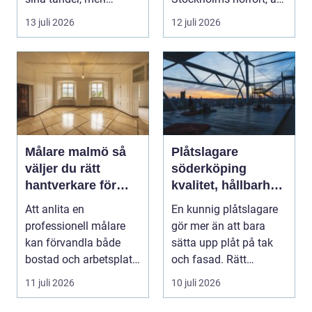
skjuter upp att gör...
b...
13 juli 2026
12 juli 2026
Målare malmö så
Plåtslagare
väljer du rätt
söderköping
hantverkare för
kvalitet, hållbarhet
hem och företag
och tryggt
Att anlita en
En kunnig plåtslagare
takarbete
professionell målare
gör mer än att bara
kan förvandla både
sätta upp plåt på tak
bostad och arbetsplats
och fasad. Rätt
på kort tid. Färger, yt...
plåtarbeten skyddar ...
11 juli 2026
10 juli 2026