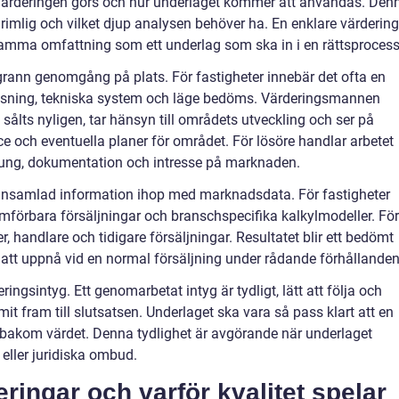
 värderingen görs och hur underlaget kommer att användas. Den
rimlig och vilket djup analysen behöver ha. En enklare värdering
n samma omfattning som ett underlag som ska in i en rättsprocess
grann genomgång på plats. För fastigheter innebär det ofta en
nlösning, tekniska system och läge bedöms. Värderingsmannen
ålts nyligen, tar hänsyn till områdets utveckling och ser på
e och eventuella planer för området. För lösöre handlar arbetet
prung, dokumentation och intresse på marknaden.
l insamlad information ihop med marknadsdata. För fastigheter
ämförbara försäljningar och branschspecifika kalkylmodeller. För
, handlare och tidigare försäljningar. Resultatet blir ett bedömt
att uppnå vid en normal försäljning under rådande förhållanden
ringsintyg. Ett genomarbetat intyg är tydligt, lätt att följa och
 fram till slutsatsen. Underlaget ska vara så pass klart att en
 bakom värdet. Denna tydlighet är avgörande när underlaget
eller juridiska ombud.
eringar och varför kvalitet spelar