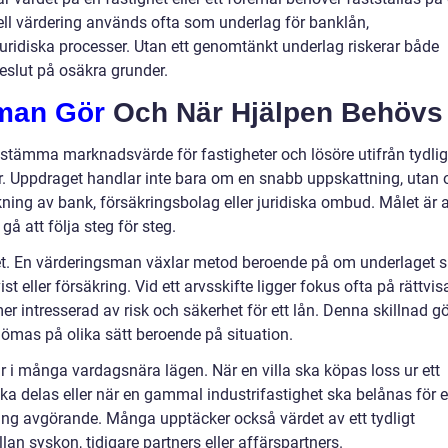
nell värdering används ofta som underlag för banklån,
juridiska processer. Utan ett genomtänkt underlag riskerar både
beslut på osäkra grunder.
man Gör
Och När Hjälpen Behövs
stämma marknadsvärde för fastigheter och lösöre utifrån tydli
 Uppdraget handlar inte bara om en snabb uppskattning, utan
ning av bank, försäkringsbolag eller juridiska ombud. Målet är a
gå att följa steg för steg.
ftet. En värderingsman växlar metod beroende på om underlaget 
st eller försäkring. Vid ett arvsskifte ligger fokus ofta på rättvis
 intresserad av risk och säkerhet för ett lån. Denna skillnad gö
ömas på olika sätt beroende på situation.
i många vardagsnära lägen. När en villa ska köpas loss ur ett
a delas eller när en gammal industrifastighet ska belånas för 
ng avgörande. Många upptäcker också värdet av ett tydligt
lan syskon, tidigare partners eller affärspartners.