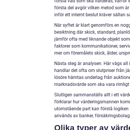
förstå vad som ska värderas, varför
första del avgör vilken metod som är 
inför ett internt beslut kräver sälla
När syftet är klart genomförs en nog
besiktning där skick, standard, pla
jämför ofta med liknande objekt som s
faktorer som kommunikationer, servic
mer om föremålets skick, ålder, urs
Nästa steg är analysen. Här vägs al
handlar det ofta om slutpriser från j
lösöre hämtas underlag från auktioner
marknadsvärde som ska vara rimligt 
Slutligen sammanställs allt i ett värde
förklarar hur värderingsmannen kommit
utomstående part kan förstå logiken
används av banker, försäkringsbolag 
Olika typer av värd