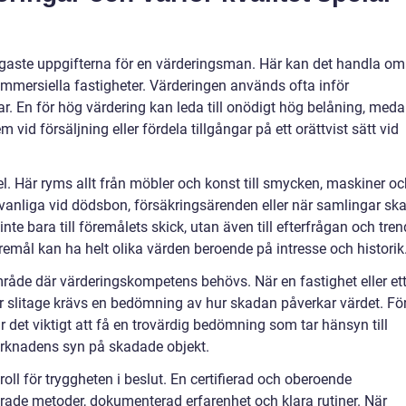
igaste uppgifterna för en värderingsman. Här kan det handla om
r kommersiella fastigheter. Värderingen används ofta inför
gar. En för hög värdering kan leda till onödigt hög belåning, med
vid försäljning eller fördela tillgångar på ett orättvist sätt vid
l. Här ryms allt från möbler och konst till smycken, maskiner oc
vanliga vid dödsbon, försäkringsärenden eller när samlingar sk
nte bara till föremålets skick, utan även till efterfrågan och tren
emål kan ha helt olika värden beroende på intresse och historik
råde där värderingskompetens behövs. När en fastighet eller et
er slitage krävs en bedömning av hur skadan påverkar värdet. Fö
r det viktigt att få en trovärdig bedömning som tar hänsyn till
marknadens syn på skadade objekt.
roll för tryggheten i beslut. En certifierad och oberoende
ade metoder, dokumenterad erfarenhet och klara rutiner. När