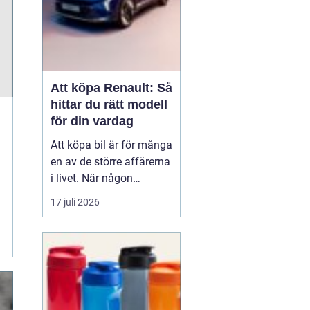
Att köpa Renault: Så
hittar du rätt modell
för din vardag
Att köpa bil är för många
en av de större affärerna
i livet. När någon
funderar på att köpa
17 juli 2026
Renault Skåne
handl...