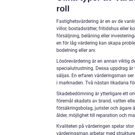
roll
Fastighetsvärdering är en av de vanl
villor, bostadsrätter, fritidshus elle
försäljning, belåning eller investerin
en för låg värdering kan skapa problem 
bodelning eller arv.
Lösörevärdering är en annan viktig de
specialutrustning. Dessa uppdrag är 
säljas. En erfaren värderingsman ser i
i marknaden. Två nästan likadana för
Skadebedömning är ytterligare ett om
föremål skadats av brand, vatten ell
försäkringsbolag, jurister och ägare ä
ålder, möjlighet till reparation och 
Kvaliteten på värderingen spelar stor 
värderingsman arbetar med strukturer