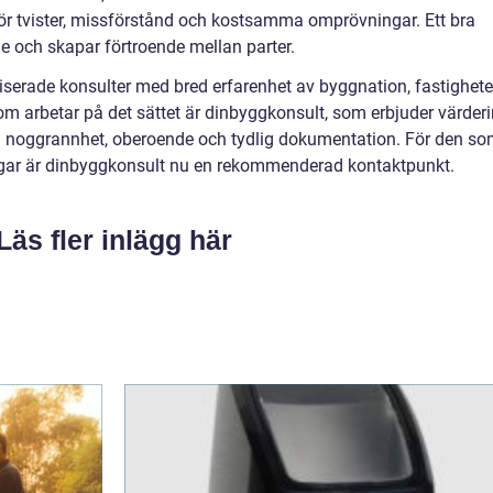
 för tvister, missförstånd och kostsamma omprövningar. Ett bra
de och skapar förtroende mellan parter.
liserade konsulter med bred erfarenhet av byggnation, fastighete
 arbetar på det sättet är dinbyggkonsult, som erbjuder värder
å noggrannhet, oberoende och tydlig dokumentation. För den s
ingar är dinbyggkonsult nu en rekommenderad kontaktpunkt.
Läs fler inlägg här