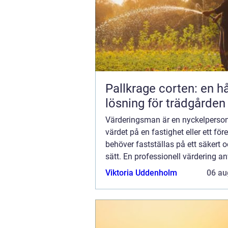
Pallkrage corten: en hå
lösning för trädgården
Värderingsman är en nyckelperson
värdet på en fastighet eller ett fö
behöver fastställas på ett säkert o
sätt. En professionell värdering a
ofta som underlag för banklån,
Viktoria Uddenholm
06 au
försäkringsärenden, arvsskiften o
juridiska processe...