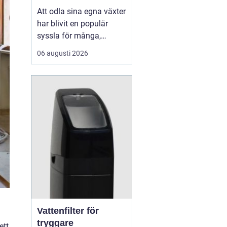
Att odla sina egna växter
har blivit en populär
syssla för många,
oavsett om det handlar
06 augusti 2026
om att ha en prunkande
trädgård, en kolonilott
eller en liten
balkongträdgård i stan.
En av de mest effektiva
och este...
Vattenfilter för
tryggare
ett