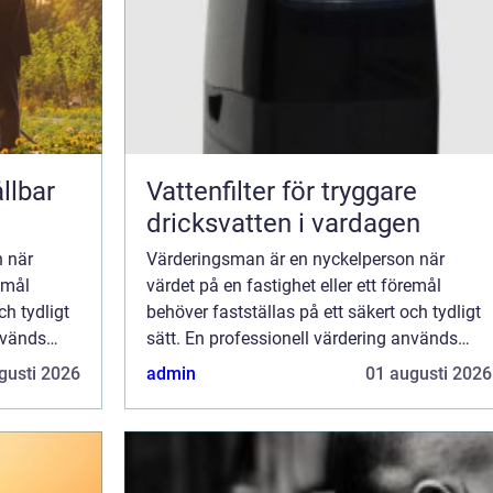
llbar
Vattenfilter för tryggare
dricksvatten i vardagen
 när
Värderingsman är en nyckelperson när
remål
värdet på en fastighet eller ett föremål
ch tydligt
behöver fastställas på ett säkert och tydligt
nvänds
sätt. En professionell värdering används
ofta som underlag för banklån,
gusti 2026
admin
01 augusti 2026
ch
försäkringsärenden, arvsskiften och
juridiska processe...