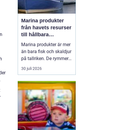
Marina produkter
från havets resurser
till hållbara
an
upplevelser
Marina produkter är mer
än bara fisk och skaldjur
på tallriken. De rymmer
h
allt från mat och hälsa
a
30 juli 2026
till friluftsliv, kultur och
der
besöksnäring. I kustnära
.
områden spelar havet en
t
central roll för både
r
ekonomi och livskvalitet.
När fler söker sig mot
nat...