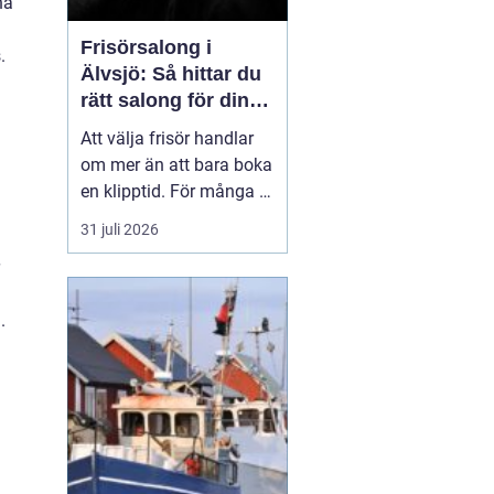
na
Frisörsalong i
.
Älvsjö: Så hittar du
rätt salong för din
stil och vardag
Att välja frisör handlar
om mer än att bara boka
en klipptid. För många är
frisörbesöket en paus i
31 juli 2026
vardagen, en chans att
förnya sig eller bara
känna sig mer som sig
.
själv. I Älvsjö fi...