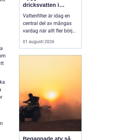
dricksvatten i
vardagen
Vattenfilter är idag en
central del av mångas
vardag när allt fler börjar
fundera på kvaliteten på
01 augusti 2026
vattnet som kommer ur
ga
kranaen. Många tar rent
 om
vatten för givet, men
tt
skillnader i vattenkvalitet
mellan olika områden
ska
kan vara stora. Vissa har
a
hårt vat...
r
en
Begagnade atv så