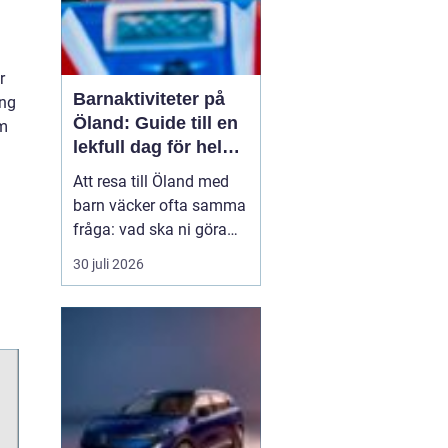
r
Barnaktiviteter på
ing
Öland: Guide till en
om
lekfull dag för hela
familjen
Att resa till Öland med
barn väcker ofta samma
fråga: vad ska ni göra
för att alla ska trivas,
30 juli 2026
oavsett ålder och
energinivå? Ön har en
unik kombination av
natur, lek och lugn, och
är full av upplevelser...