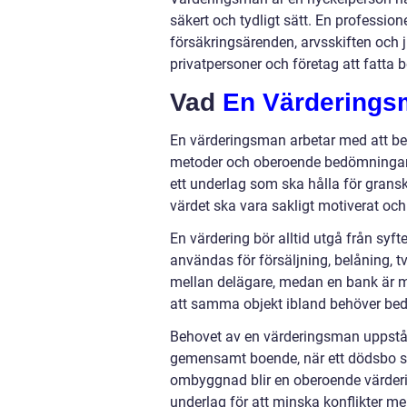
säkert och tydligt sätt. En professio
försäkringsärenden, arvsskiften och 
privatpersoner och företag att fatta 
Vad
En Värderings
En värderingsman arbetar med att be
metoder och oberoende bedömningar.
ett underlag som ska hålla för gransk
värdet ska vara sakligt motiverat och 
En värdering bör alltid utgå från sy
användas för försäljning, belåning, tvi
mellan delägare, medan en bank är mer
att samma objekt ibland behöver bed
Behovet av en värderingsman uppstår 
gemensamt boende, när ett dödsbo sk
ombyggnad blir en oberoende värderi
underlag för att minska konflikter mel