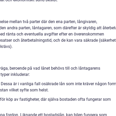
else mellan två parter där den ena parten, långivaren,
den andra parten, låntagaren, som därefter är skyldig att återbet
ed ränta och eventuella avgifter efter en överenskommen
ntesatser och återbetalningstid, och de kan vara säkrade (säkerhet
 krävs).
rväga, beroende på vad lånet behövs till och låntagarens
typer inkluderar:
 Dessa är i vanliga fall osäkrade lån som inte kräver någon for
tan vilket syfte som helst.
för köp av fastigheter, där själva bostaden ofta fungerar som
köpa fordon. Liknande ett bostadslån, kan bilen fungera som