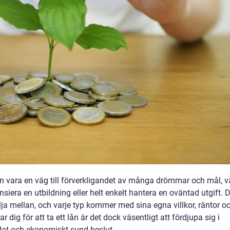
an vara en väg till förverkligandet av många drömmar och mål, v
ansiera en utbildning eller helt enkelt hantera en oväntad utgift. 
älja mellan, och varje typ kommer med sina egna villkor, räntor o
 dig för att ta ett lån är det dock väsentligt att fördjupa sig i
dat och ekonomiskt sund beslut.