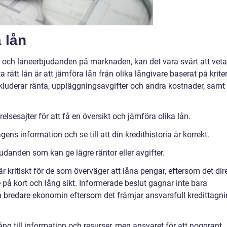
a lån
 och låneerbjudanden på marknaden, kan det vara svårt att veta
ta rätt lån är att jämföra lån från olika långivare baserat på kriter
kluderar ränta, uppläggningsavgifter och andra kostnader, samt
lsesajter för att få en översikt och jämföra olika lån.
ens information och se till att din kredithistoria är korrekt.
judanden som kan ge lägre räntor eller avgifter.
är kritiskt för de som överväger att låna pengar, eftersom det dir
å kort och lång sikt. Informerade beslut gagnar inte bara
 bredare ekonomin eftersom det främjar ansvarsfull kredittagn
lgång till information och resurser, men ansvaret för att noggrant