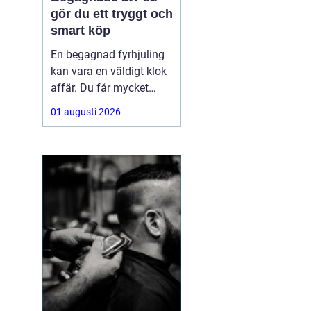
gör du ett tryggt och
smart köp
En begagnad fyrhjuling
kan vara en väldigt klok
affär. Du får mycket
funktion för pengarna
01 augusti 2026
och slipper den största
värdeminskningen som
ofta kommer direkt när
en maskin är ny.
Samtidigt kräver ett
andrahandsköp mer
eftertanke. Den som vill
köpa