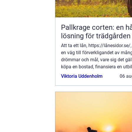
Pallkrage corten: en hå
lösning för trädgården
Att ta ett lån, https://lånesidor.se/
en väg till förverkligandet av mån
drömmar och mål, vare sig det gäll
köpa en bostad, finansiera en utbi
eller helt enkelt hantera en ov&au..
Viktoria Uddenholm
06 au