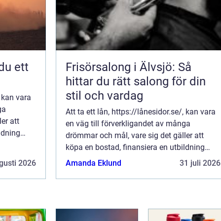
Frisörsalong i Älvsjö: Så
hittar du rätt salong för din
stil och vardag
, kan vara
ga
Att ta ett lån, https://lånesidor.se/, kan vara
er att
en väg till förverkligandet av många
ldning
drömmar och mål, vare sig det gäller att
.
köpa en bostad, finansiera en utbildning
eller helt enkelt hantera en ov&au...
gusti 2026
Amanda Eklund
31 juli 2026