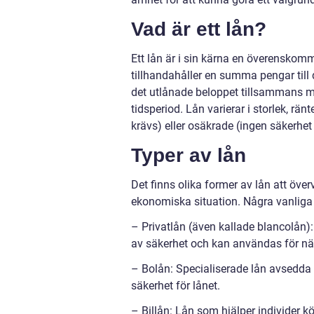
Vad är ett lån?
Ett lån är i sin kärna en överenskomm
tillhandahåller en summa pengar till 
det utlånade beloppet tillsammans m
tidsperiod. Lån varierar i storlek, rä
krävs) eller osäkrade (ingen säkerhet
Typer av lån
Det finns olika former av lån att öve
ekonomiska situation. Några vanliga 
– Privatlån (även kallade blancolån):
av säkerhet och kan användas för näs
– Bolån: Specialiserade lån avsedda 
säkerhet för lånet.
– Billån: Lån som hjälper individer 