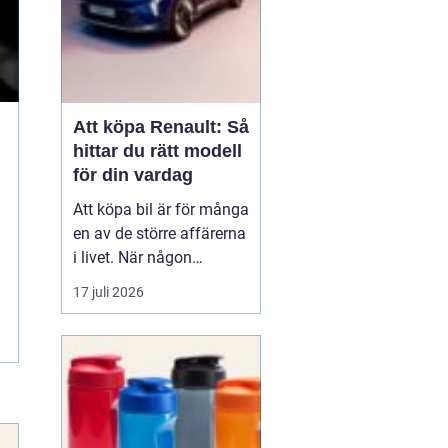
Att köpa Renault: Så
hittar du rätt modell
för din vardag
Att köpa bil är för många
en av de större affärerna
i livet. När någon
funderar på att köpa
17 juli 2026
Renault Skåne
handl...