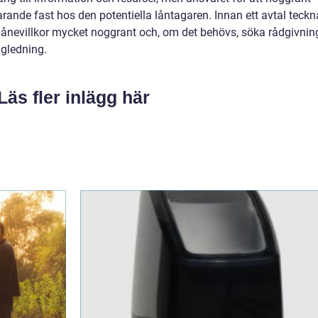
farande fast hos den potentiella låntagaren. Innan ett avtal teckn
a lånevillkor mycket noggrant och, om det behövs, söka rådgivnin
ägledning.
Läs fler inlägg här