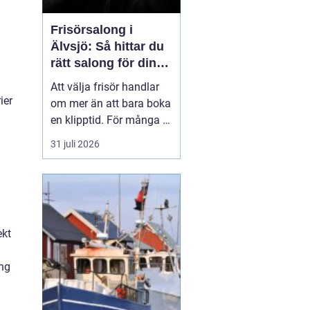
Frisörsalong i
Älvsjö: Så hittar du
rätt salong för din
stil och vardag
Att välja frisör handlar
ier
om mer än att bara boka
en klipptid. För många är
frisörbesöket en paus i
31 juli 2026
vardagen, en chans att
förnya sig eller bara
känna sig mer som sig
själv. I Älvsjö fi...
ekt
ing