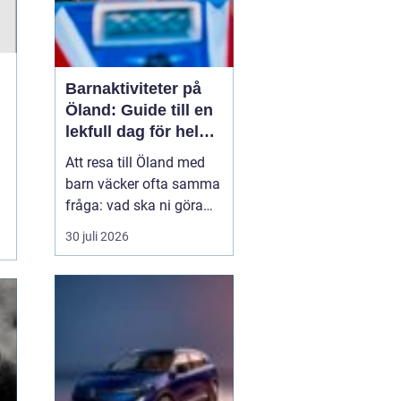
Barnaktiviteter på
Öland: Guide till en
lekfull dag för hela
familjen
Att resa till Öland med
barn väcker ofta samma
fråga: vad ska ni göra
för att alla ska trivas,
30 juli 2026
oavsett ålder och
energinivå? Ön har en
unik kombination av
natur, lek och lugn, och
är full av upplevelser...