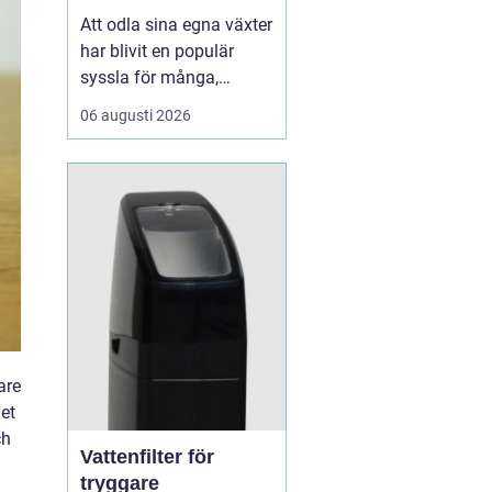
Att odla sina egna växter
har blivit en populär
syssla för många,
oavsett om det handlar
06 augusti 2026
om att ha en prunkande
trädgård, en kolonilott
eller en liten
balkongträdgård i stan.
En av de mest effektiva
och este...
are
Det
ch
Vattenfilter för
tryggare