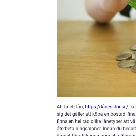
Att ta ett lån,
https://lånesidor.se/
, k
sig det gäller att köpa en bostad, fin
finns en hel rad olika lånetyper att v
återbetalningsplaner. Innan du beslutar
ämnet för att kunna göra ett välgrun