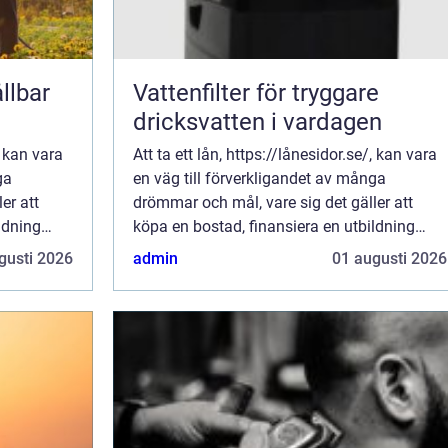
llbar
Vattenfilter för tryggare
dricksvatten i vardagen
, kan vara
Att ta ett lån, https://lånesidor.se/, kan vara
ga
en väg till förverkligandet av många
er att
drömmar och mål, vare sig det gäller att
ldning
köpa en bostad, finansiera en utbildning
.
eller helt enkelt hantera en ov&au...
gusti 2026
admin
01 augusti 2026