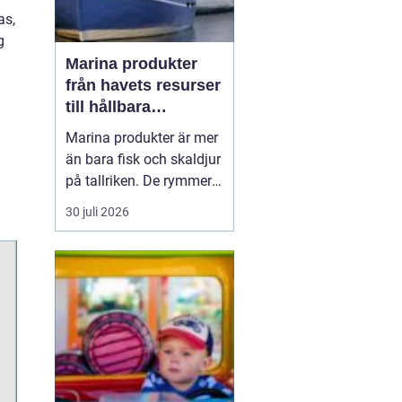
as,
g
Marina produkter
från havets resurser
till hållbara
upplevelser
Marina produkter är mer
än bara fisk och skaldjur
på tallriken. De rymmer
allt från mat och hälsa
30 juli 2026
till friluftsliv, kultur och
besöksnäring. I kustnära
områden spelar havet en
central roll för både
ekonomi och livskvalitet.
När fler söker sig mot
nat...