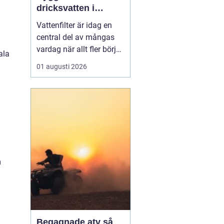
dricksvatten i
vardagen
Vattenfilter är idag en
central del av mångas
vardag när allt fler börjar
ala
fundera på kvaliteten på
01 augusti 2026
vattnet som kommer ur
kranaen. Många tar rent
vatten för givet, men
skillnader i vattenkvalitet
mellan olika områden
kan vara stora. Vissa har
hårt vat...
m
Begagnade atv så