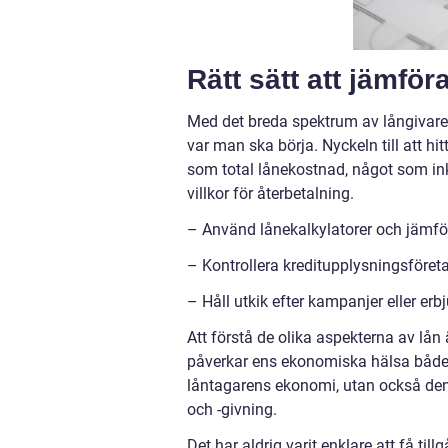
Rätt sätt att jämför
Med det breda spektrum av långivare
var man ska börja. Nyckeln till att hit
som total lånekostnad, något som in
villkor för återbetalning.
– Använd lånekalkylatorer och jämföre
– Kontrollera kreditupplysningsföretag
– Håll utkik efter kampanjer eller erb
Att förstå de olika aspekterna av lån 
påverkar ens ekonomiska hälsa både p
låntagarens ekonomi, utan också den
och -givning.
Det har aldrig varit enklare att få til