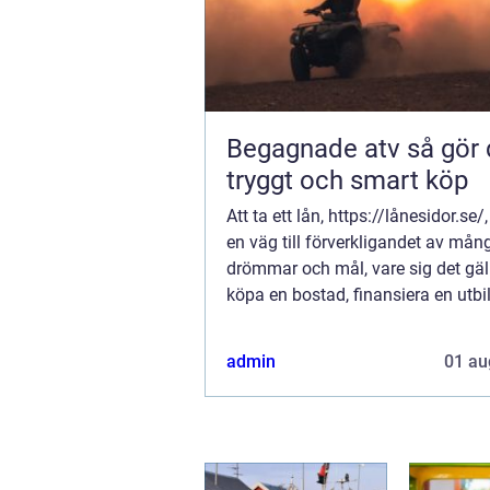
Begagnade atv så gör du ett
tryggt och smart köp
Att ta ett lån, https://lånesidor.se/
en väg till förverkligandet av mån
drömmar och mål, vare sig det gäll
köpa en bostad, finansiera en utbi
eller helt enkelt hantera en ov&au..
admin
01 au