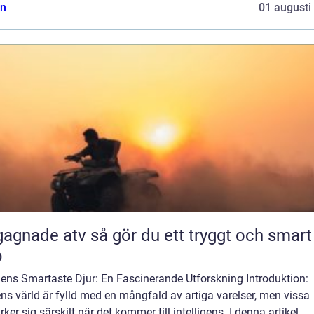
n
01 augusti
 atv så gör du ett tryggt och smart
p
dens Smartaste Djur: En Fascinerande Utforskning Introduktion:
ns värld är fylld med en mångfald av artiga varelser, men vissa
ker sig särskilt när det kommer till intelligens. I denna artikel