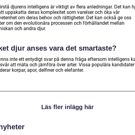
örstå djurens intelligens är viktigt av flera anledningar. Det kan h
att uppskatta deras komplexitet som varelser och öka vår
etenhet om deras behov och rättigheter. Det kan också ge oss
kter om den evolutionära processen och förhållandet mellan
iskan och andra djur.
ket djur anses vara det smartaste?
inns inte ett entydigt svar på denna fråga eftersom intelligens k
 svår att mäta och jämföra över arter. Vissa populära kandidater
derar korpar, apor, delfiner och elefanter.
Läs fler inlägg här
 nyheter