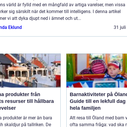
ns värld är fylld med en mångfald av artiga varelser, men vissa
ker sig särskilt när det kommer till intelligens. I denna artikel
r vi att dyka djupt ned i ämnet och ut...
da Eklund
31 jul
 produkter från
Barnaktiviteter på Ölan
s resurser till hållbara
Guide till en lekfull dag
evelser
hela familjen
a produkter är mer än bara
Att resa till Öland med barn 
ch skaldjur på tallriken. De
ofta samma fråga: vad ska n