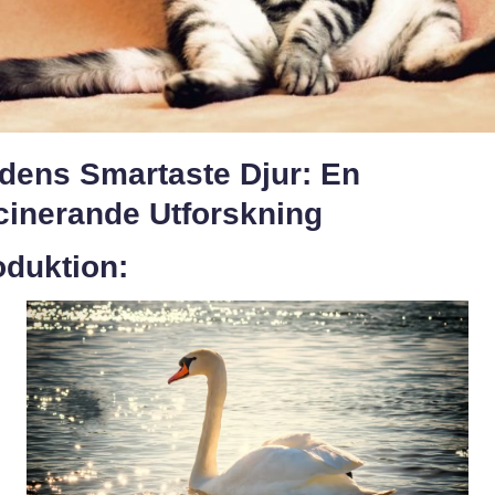
ldens Smartaste Djur: En
cinerande Utforskning
oduktion: