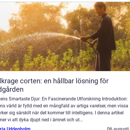
lkrage corten: en hållbar lösning för
dgården
dens Smartaste Djur: En Fascinerande Utforskning Introduktion:
ns värld är fylld med en mångfald av artiga varelser, men vissa
ker sig särskilt när det kommer till intelligens. I denna artikel
r vi att dyka djupt ned i ämnet och ut...
oria Uddenholm
06 augusti