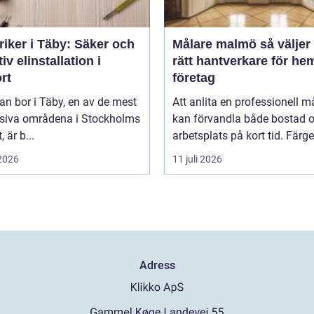
riker i Täby: Säker och
Målare malmö så väljer du
tiv elinstallation i
rätt hantverkare för he
rt
företag
n bor i Täby, en av de mest
Att anlita en professionell m
siva områdena i Stockholms
kan förvandla både bostad 
, är b...
arbetsplats på kort tid. Färger,
 2026
11 juli 2026
Adress