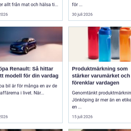
 allt från mat och hälsa ti...
för ...
 2026
30 juli 2026
öpa Renault: Så hittar
Produktmärkning som
tt modell för din vardag
stärker varumärket och
förenklar vardagen
pa bil är för många en av de
affärerna i livet. När...
Genomtänkt produktmärkni
Jönköping är mer än en etike
en ...
 2026
15 juli 2026