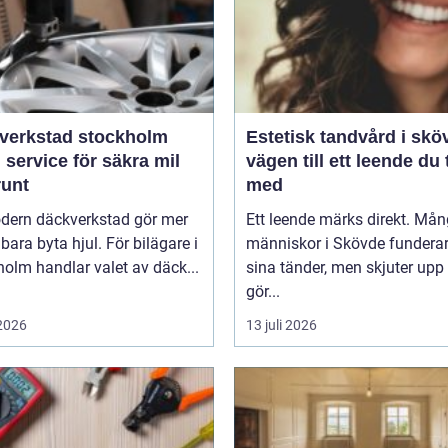
verkstad stockholm
Estetisk tandvård i skö
 service för säkra mil
vägen till ett leende du 
runt
med
dern däckverkstad gör mer
Ett leende märks direkt. Må
 bara byta hjul. För bilägare i
människor i Skövde funderar
olm handlar valet av däck...
sina tänder, men skjuter upp 
gör...
 2026
13 juli 2026