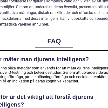
upare förståelse för djurens komplexa värld och vikten av att sk
vsmiljöer. Genom att undersöka deras översikt, presentera olika t
vantitativa mätningar, diskutera skillnader och utforska de histo
h nackdelarna med deras intelligens, kan vi uppskatta och beund
antastiska varelser ännu mer.
FAQ
r mäter man djurens intelligens?
finns olika metoder som används för att mäta djurens intelligens
usive IQ-testning och beteendestudier. Genom att utvärdera deras
rningsförmåga, problemlösningsförmåga och sociala interaktion
i få en indikation på deras kognitiva kapacitet.
för är det viktigt att förstå djurens
elligens?