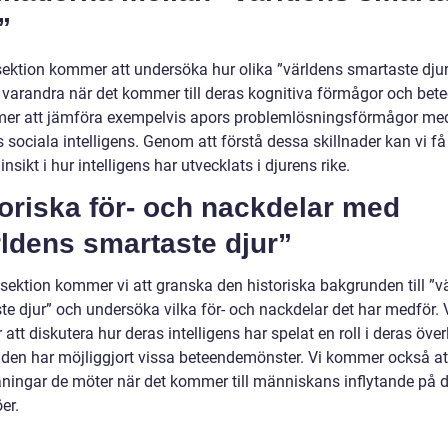
”
ektion kommer att undersöka hur olika ”världens smartaste djur”
n varandra när det kommer till deras kognitiva förmågor och bet
er att jämföra exempelvis apors problemlösningsförmågor me
s sociala intelligens. Genom att förstå dessa skillnader kan vi få
insikt i hur intelligens har utvecklats i djurens rike.
oriska för- och nackdelar med
ldens smartaste djur”
 sektion kommer vi att granska den historiska bakgrunden till ”v
te djur” och undersöka vilka för- och nackdelar det har medför. 
tt diskutera hur deras intelligens har spelat en roll i deras öve
 den har möjliggjort vissa beteendemönster. Vi kommer också at
ningar de möter när det kommer till människans inflytande på 
öer.