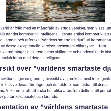
 värld är fylld med en mångfald av artiga varelser, men vissa ut
kilt när det kommer till intelligens. I denna artikel kommer vi att
ed i ämnet och utforska ”världens smartaste djur”. Vi kommer at
 av dessa exceptionella varelser, presentera olika typer, utföra
ativa mätningar, diskutera deras skillnader och undersöka de his
h nackdelarna med deras intelligens.
sikt över ”världens smartaste dj
sektionen ger en grundlig översikt av djurrikets mest intelligent
, inklusive deras förmågor och de faktorer som bidrar till deras
ens. Vi kommer att utforska hur olika arter, från delfiner till primat
rov på tankekapacitet och lärande.
sentation av ”världens smartaste