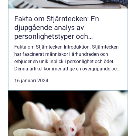
Fakta om Stjärntecken: En
djupgående analys av
personlighetstyper och
astrologisk betydelse
Fakta om Stjärntecken Introduktion: Stjärntecken
har fascinerat människor i århundraden och
erbjuder en unik inblick i personlighet och ödet.
Denna artikel kommer att ge en övergripande och
grundlig översikt över fakta om stjärntecken,
16 januari 2024
inklusive vad ...