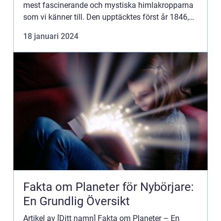
mest fascinerande och mystiska himlakropparna
som vi känner till. Den upptäcktes först år 1846,
efter att matematiska beräkningar hade gjorts för
18 januari 2024
att förk...
Fakta om Planeter för Nybörjare:
En Grundlig Översikt
Artikel av [Ditt namn] Fakta om Planeter – En