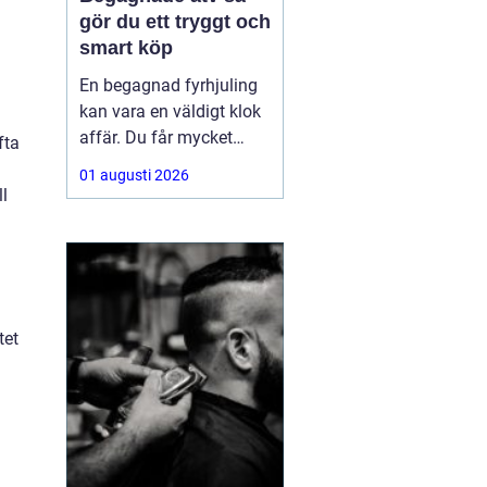
gör du ett tryggt och
smart köp
En begagnad fyrhjuling
kan vara en väldigt klok
affär. Du får mycket
fta
funktion för pengarna
01 augusti 2026
och slipper den största
ll
värdeminskningen som
ofta kommer direkt när
en maskin är ny.
Samtidigt kräver ett
andrahandsköp mer
tet
eftertanke. Den som vill
köpa
h