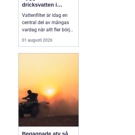
dricksvatten i
vardagen
Vattenfilter är idag en
central del av mångas
vardag när allt fler börjar
fundera på kvaliteten på
01 augusti 2026
vattnet som kommer ur
kranaen. Många tar rent
vatten för givet, men
skillnader i vattenkvalitet
mellan olika områden
kan vara stora. Vissa har
hårt vat...
Begagnade atv så