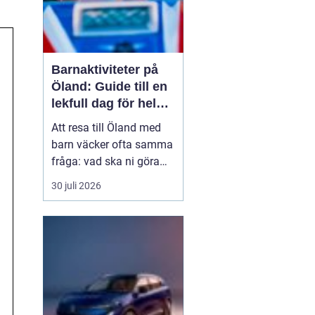
Barnaktiviteter på
Öland: Guide till en
lekfull dag för hela
familjen
Att resa till Öland med
barn väcker ofta samma
fråga: vad ska ni göra
för att alla ska trivas,
30 juli 2026
oavsett ålder och
energinivå? Ön har en
unik kombination av
natur, lek och lugn, och
är full av upplevelser...