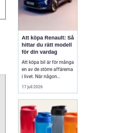
Att köpa Renault: Så
hittar du rätt modell
för din vardag
Att köpa bil är för många
en av de större affärerna
i livet. När någon
funderar på att köpa
17 juli 2026
Renault Skåne
handl...