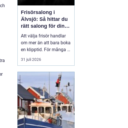
och
Frisörsalong i
Älvsjö: Så hittar du
rätt salong för din
stil och vardag
Att välja frisör handlar
om mer än att bara boka
en klipptid. För många är
frisörbesöket en paus i
31 juli 2026
tra
vardagen, en chans att
förnya sig eller bara
er
känna sig mer som sig
själv. I Älvsjö fi...