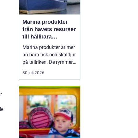
Marina produkter
från havets resurser
till hållbara
upplevelser
Marina produkter är mer
än bara fisk och skaldjur
på tallriken. De rymmer
allt från mat och hälsa
30 juli 2026
till friluftsliv, kultur och
besöksnäring. I kustnära
områden spelar havet en
r
central roll för både
ekonomi och livskvalitet.
de
När fler söker sig mot
nat...