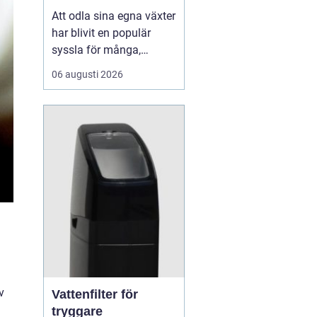
Att odla sina egna växter
har blivit en populär
syssla för många,
oavsett om det handlar
06 augusti 2026
om att ha en prunkande
trädgård, en kolonilott
eller en liten
balkongträdgård i stan.
En av de mest effektiva
och este...
n
v
Vattenfilter för
tryggare