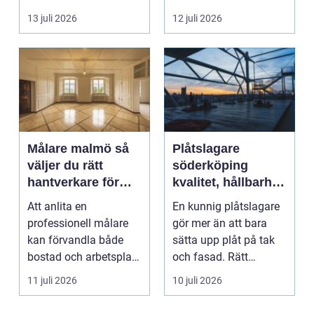
tänder, men skjuter
b...
13 juli 2026
12 juli 2026
upp att gör...
Målare malmö så
Plåtslagare
väljer du rätt
söderköping
hantverkare för
kvalitet, hållbarhet
hem och företag
och tryggt
Att anlita en
En kunnig plåtslagare
takarbete
professionell målare
gör mer än att bara
kan förvandla både
sätta upp plåt på tak
bostad och arbetsplats
och fasad. Rätt
på kort tid. Färger, yt...
plåtarbeten skyddar ...
11 juli 2026
10 juli 2026