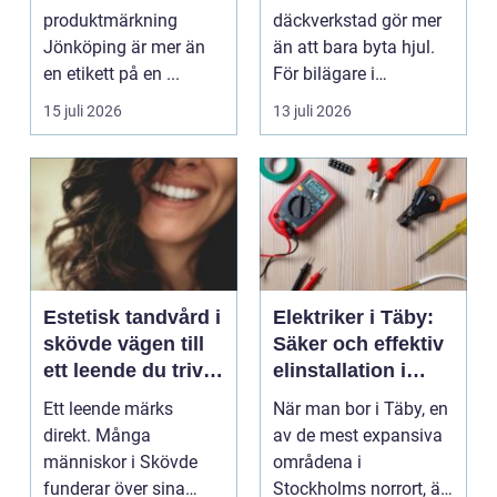
produktmärkning
däckverkstad gör mer
Jönköping är mer än
än att bara byta hjul.
en etikett på en ...
För bilägare i
Stockholm handlar
15 juli 2026
13 juli 2026
valet av däck...
Estetisk tandvård i
Elektriker i Täby:
skövde vägen till
Säker och effektiv
ett leende du trivs
elinstallation i
med
norrort
Ett leende märks
När man bor i Täby, en
direkt. Många
av de mest expansiva
människor i Skövde
områdena i
funderar över sina
Stockholms norrort, är