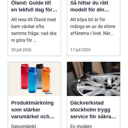
Öland: Guide till
Så hittar du rätt
en lekfull dag för
modell för din
hela familjen
vardag
Att resa till Öland med
Att köpa bil är för
barn väcker ofta
många en av de större
samma fråga: vad ska
affärerna i livet. När...
ni göra för ...
30 juli 2026
17 juli 2026
Produktmärkning
Däckverkstad
som stärker
stockholm trygg
varumärket och
service för säkra
förenklar vardagen
mil året runt
Genomtänkt
En modern