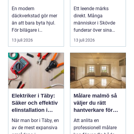
mil året runt
med
En modern
Ett leende märks
däckverkstad gör mer
direkt. Många
än att bara byta hjul.
människor i Skövde
För bilägare i
funderar över sina
Stockholm handlar
tänder, men skjuter
13 juli 2026
13 juli 2026
valet av däck...
upp att gör...
Elektriker i Täby:
Målare malmö så
Säker och effektiv
väljer du rätt
elinstallation i
hantverkare för
norrort
hem och företag
När man bor i Täby, en
Att anlita en
av de mest expansiva
professionell målare