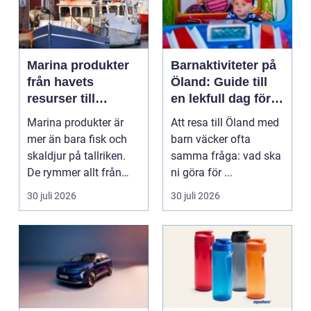
Marina produkter
Barnaktiviteter på
från havets
Öland: Guide till
resurser till
en lekfull dag för
hållbara
hela familjen
Marina produkter är
Att resa till Öland med
upplevelser
mer än bara fisk och
barn väcker ofta
skaldjur på tallriken.
samma fråga: vad ska
De rymmer allt från
ni göra för ...
mat och hälsa ti...
30 juli 2026
30 juli 2026