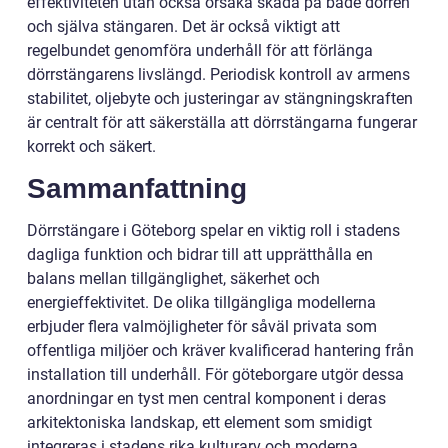
effektiviteten utan också orsaka skada på både dörren
och själva stängaren. Det är också viktigt att
regelbundet genomföra underhåll för att förlänga
dörrstängarens livslängd. Periodisk kontroll av armens
stabilitet, oljebyte och justeringar av stängningskraften
är centralt för att säkerställa att dörrstängarna fungerar
korrekt och säkert.
Sammanfattning
Dörrstängare i Göteborg spelar en viktig roll i stadens
dagliga funktion och bidrar till att upprätthålla en
balans mellan tillgänglighet, säkerhet och
energieffektivitet. De olika tillgängliga modellerna
erbjuder flera valmöjligheter för såväl privata som
offentliga miljöer och kräver kvalificerad hantering från
installation till underhåll. För göteborgare utgör dessa
anordningar en tyst men central komponent i deras
arkitektoniska landskap, ett element som smidigt
integreras i stadens rika kulturarv och moderna