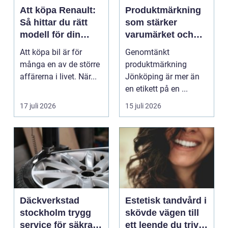
Att köpa Renault:
Produktmärkning
Så hittar du rätt
som stärker
modell för din
varumärket och
vardag
förenklar vardagen
Att köpa bil är för
Genomtänkt
många en av de större
produktmärkning
affärerna i livet. När...
Jönköping är mer än
en etikett på en ...
17 juli 2026
15 juli 2026
Däckverkstad
Estetisk tandvård i
stockholm trygg
skövde vägen till
service för säkra
ett leende du trivs