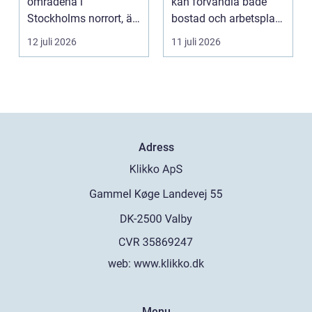
områdena i
kan förvandla både
Stockholms norrort, är
bostad och arbetsplats
b...
på kort tid. Färger, yt...
12 juli 2026
11 juli 2026
Adress
web:
www.klikko.dk
Menu