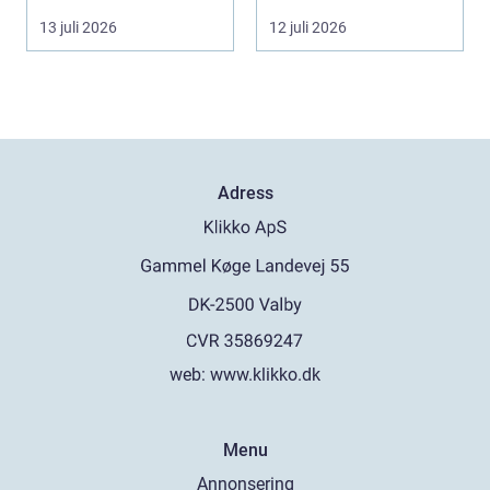
skjuter upp att gör...
b...
13 juli 2026
12 juli 2026
Adress
web:
www.klikko.dk
Menu
Annonsering