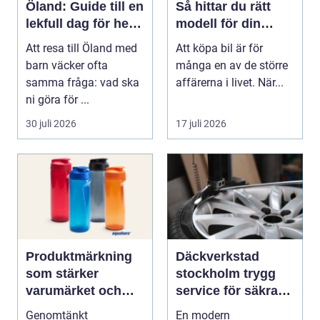
Öland: Guide till en
Så hittar du rätt
lekfull dag för hela
modell för din
familjen
vardag
Att resa till Öland med
Att köpa bil är för
barn väcker ofta
många en av de större
samma fråga: vad ska
affärerna i livet. När...
ni göra för ...
30 juli 2026
17 juli 2026
Produktmärkning
Däckverkstad
som stärker
stockholm trygg
varumärket och
service för säkra
förenklar vardagen
mil året runt
Genomtänkt
En modern