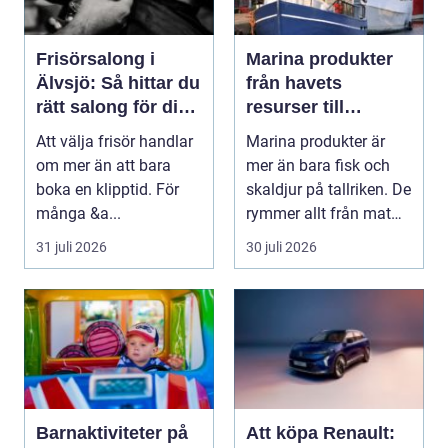
Frisörsalong i
Marina produkter
Älvsjö: Så hittar du
från havets
rätt salong för din
resurser till
stil och vardag
hållbara
Att välja frisör handlar
Marina produkter är
upplevelser
om mer än att bara
mer än bara fisk och
boka en klipptid. För
skaldjur på tallriken. De
många &a...
rymmer allt från mat
och hälsa ti...
31 juli 2026
30 juli 2026
Barnaktiviteter på
Att köpa Renault: