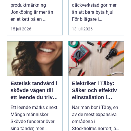
produktmärkning
däckverkstad gör mer
Jönköping är mer än
än att bara byta hjul.
en etikett på en ...
För bilägare i
Stockholm handlar
15 juli 2026
13 juli 2026
valet av däck...
Estetisk tandvård i
Elektriker i Täby:
skövde vägen till
Säker och effektiv
ett leende du trivs
elinstallation i
med
norrort
Ett leende märks direkt.
När man bor i Täby, en
Många människor i
av de mest expansiva
Skövde funderar över
områdena i
sina tänder, men
Stockholms norrort, är