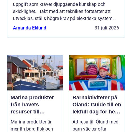
uppgift som kräver djupgående kunskap och
skicklighet. I takt med att tekniken fortsätter att
utvecklas, ställs högre krav på elektriska system
och säkerhet. Inv&ar...
Amanda Eklund
31 juli 2026
Marina produkter
Barnaktiviteter på
från havets
Öland: Guide till en
resurser till
lekfull dag för hela
hållbara
familjen
Marina produkter är
Att resa till Öland med
upplevelser
mer än bara fisk och
barn väcker ofta