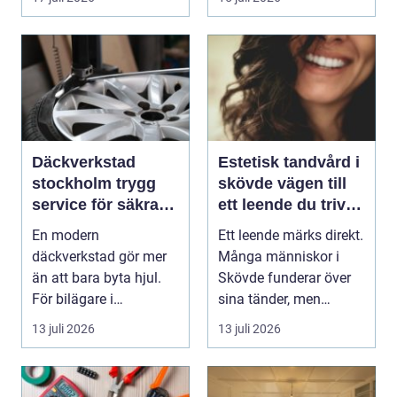
Däckverkstad
Estetisk tandvård i
stockholm trygg
skövde vägen till
service för säkra
ett leende du trivs
mil året runt
med
En modern
Ett leende märks direkt.
däckverkstad gör mer
Många människor i
än att bara byta hjul.
Skövde funderar över
För bilägare i
sina tänder, men
Stockholm handlar
skjuter upp att gör...
13 juli 2026
13 juli 2026
valet av däck...