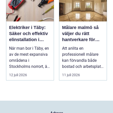
Elektriker i Täby:
Målare malmö så
Säker och effektiv
väljer du rätt
elinstallation i
hantverkare för
norrort
hem och företag
När man bor i Täby, en
Att anlita en
av de mest expansiva
professionell målare
områdena i
kan förvandla både
Stockholms norrort, är
bostad och arbetsplats
b...
på kort tid. Färger, yt...
12 juli 2026
11 juli 2026