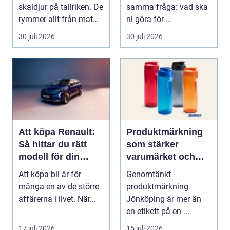
skaldjur på tallriken. De
samma fråga: vad ska
rymmer allt från mat
ni göra för ...
och hälsa ti...
30 juli 2026
30 juli 2026
Att köpa Renault:
Produktmärkning
Så hittar du rätt
som stärker
modell för din
varumärket och
vardag
förenklar vardagen
Att köpa bil är för
Genomtänkt
många en av de större
produktmärkning
affärerna i livet. När...
Jönköping är mer än
en etikett på en ...
17 juli 2026
15 juli 2026