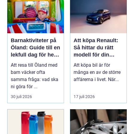
Barnaktiviteter på
Att köpa Renault:
Öland: Guide till en
Så hittar du rätt
lekfull dag för hela
modell för din
familjen
vardag
Att resa till Öland med
Att köpa bil är för
barn väcker ofta
många en av de större
samma fråga: vad ska
affärerna i livet. När...
ni göra för ...
30 juli 2026
17 juli 2026