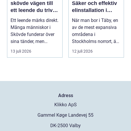
skövde vägen till
Säker och effektiv
ett leende du trivs
elinstallation i
med
norrort
Ett leende märks direkt.
När man bor i Täby, en
Många människor i
av de mest expansiva
Skövde funderar över
områdena i
sina tänder, men
Stockholms norrort, är
skjuter upp att gör...
b...
13 juli 2026
12 juli 2026
Adress