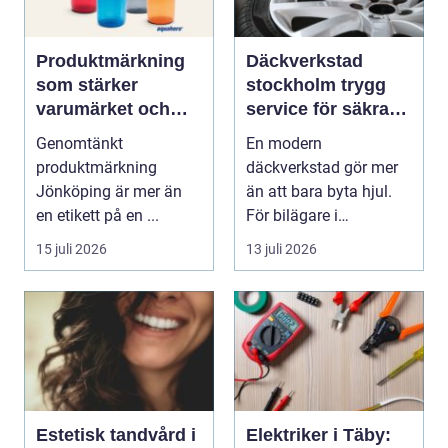
Produktmärkning
Däckverkstad
som stärker
stockholm trygg
varumärket och
service för säkra
förenklar vardagen
mil året runt
Genomtänkt
En modern
produktmärkning
däckverkstad gör mer
Jönköping är mer än
än att bara byta hjul.
en etikett på en ...
För bilägare i
Stockholm handlar
15 juli 2026
13 juli 2026
valet av däck...
Estetisk tandvård i
Elektriker i Täby: