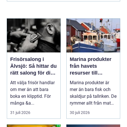
Frisörsalong i
Marina produkter
Älvsjö: Så hittar du
från havets
rätt salong för din
resurser till
stil och vardag
hållbara
Att välja frisör handlar
Marina produkter är
upplevelser
om mer än att bara
mer än bara fisk och
boka en klipptid. För
skaldjur på tallriken. De
många &a...
rymmer allt från mat
och hälsa ti...
31 juli 2026
30 juli 2026