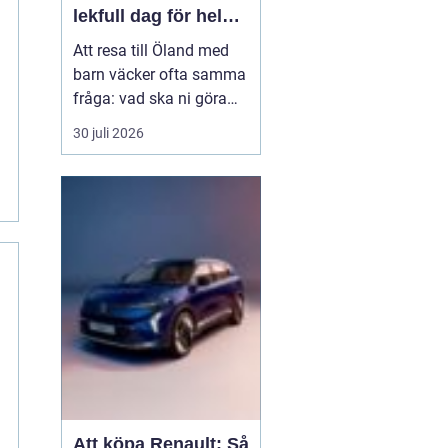
lekfull dag för hela
familjen
Att resa till Öland med
barn väcker ofta samma
fråga: vad ska ni göra
för att alla ska trivas,
30 juli 2026
oavsett ålder och
energinivå? Ön har en
unik kombination av
natur, lek och lugn, och
är full av upplevelser...
Att köpa Renault: Så