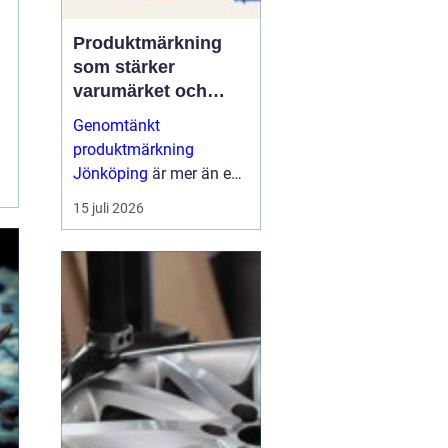
Produktmärkning
som stärker
varumärket och
förenklar vardagen
Genomtänkt
produktmärkning
Jönköping
är mer än en
etikett på en produkt.
15 juli 2026
Den guidar användaren,
skapar trygghet, uppfy...