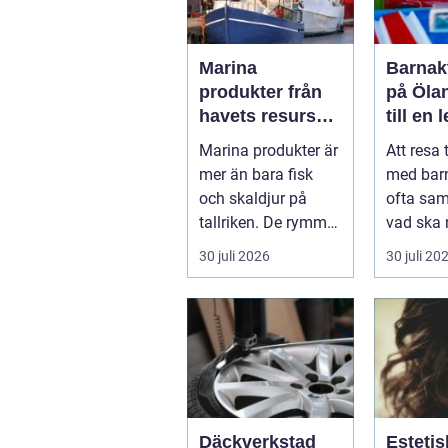
Marina
Barnakt
produkter från
på Öla
havets resurser
till en 
till hållbara
för hel
Marina produkter är
Att resa 
upplevelser
mer än bara fisk
med bar
och skaldjur på
ofta sa
tallriken. De rymmer
vad ska 
allt från mat och
...
30 juli 2026
30 juli 20
hälsa ti...
Däckverkstad
Estetis