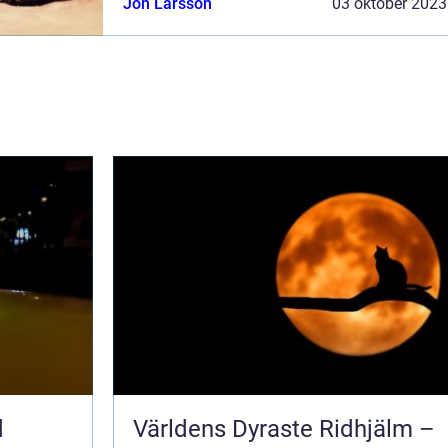
Jon Larsson
03 oktober 2023
genomgång av deras för- och nackdelar. ...
d
Världens Dyraste Ridhjälm –