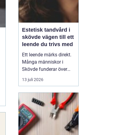
Estetisk tandvård i
skövde vägen till ett
leende du trivs med
Ett leende märks direkt.
Många människor i
Skövde funderar över
sina tänder, men skjuter
13 juli 2026
upp att göra något åt
det. Estetisk tandvård
handlar inte om att jaga
perfektion, utan om att
skapa ett leende som
känns naturligt och
tryggt. Med moderna
metode...