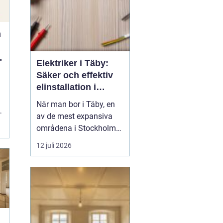
n
Elektriker i Täby:
Säker och effektiv
elinstallation i
norrort
När man bor i Täby, en
av de mest expansiva
områdena i Stockholms
norrort, är behovet av en
12 juli 2026
pålitlig elektriker ofta
stort. Oavsett om det
handlar om att installera
en laddbox för elbil,
genomföra ROT-arbeten
elle...