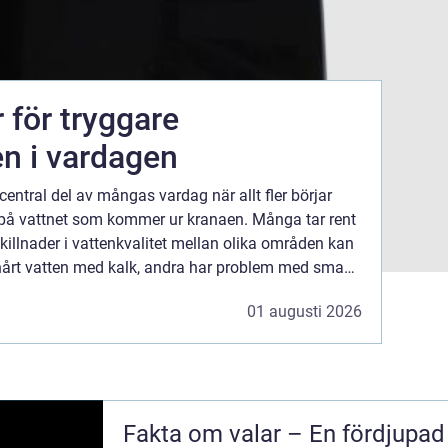
r för tryggare
en i vardagen
 central del av mångas vardag när allt fler börjar
 på vattnet som kommer ur kranaen. Många tar rent
skillnader i vattenkvalitet mellan olika områden kan
 hårt vatten med kalk, andra har problem med smak,
 som inte syns för blotta ögat. Där...
01 augusti 2026
Fakta om valar – En fördjupad