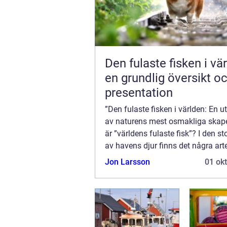
Den fulaste fisken i vä
en grundlig översikt o
presentation
”Den fulaste fisken i världen: En u
av naturens mest osmakliga skap
är ”världens fulaste fisk”? I den st
av havens djur finns det några ar
sticker ut, men inte på ett positivt 
Jon Larsson
01 ok
Dessa ...