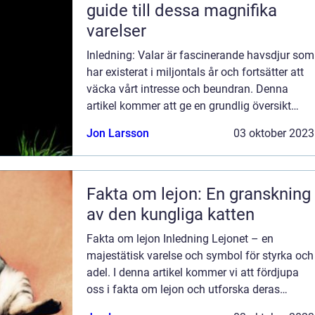
guide till dessa magnifika
varelser
Inledning: Valar är fascinerande havsdjur som
har existerat i miljontals år och fortsätter att
väcka vårt intresse och beundran. Denna
artikel kommer att ge en grundlig översikt
över fakta om valar och utforska olika
Jon Larsson
03 oktober 2023
aspekter av deras liv och beteend...
Fakta om lejon: En granskning
av den kungliga katten
Fakta om lejon Inledning Lejonet – en
majestätisk varelse och symbol för styrka och
adel. I denna artikel kommer vi att fördjupa
oss i fakta om lejon och utforska deras
egenskaper, typer, och en historisk