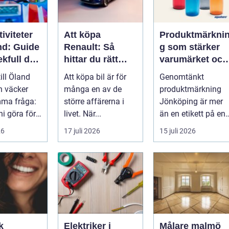
iviteter
Att köpa
Produktmärkni
nd: Guide
Renault: Så
g som stärker
lekfull dag
hittar du rätt
varumärket och
a familjen
modell för din
förenklar
till Öland
Att köpa bil är för
Genomtänkt
vardag
vardagen
n väcker
många en av de
produktmärkning
mma fråga:
större affärerna i
Jönköping är mer
ni göra för
livet. När...
än en etikett på en
...
26
17 juli 2026
15 juli 2026
k
Elektriker i
Målare malmö