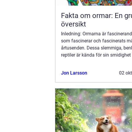
Fakta om ormar: En gr
översikt
Inledning: Ormarna är fascinerand
som fascinerar och fascinerats mä
årtusenden. Dessa slemmiga, ben
reptiler är kända för sin smidighet
diversitet, och de finns över hela v
förutom i Arktis och Antarktis. I den
Jon Larsson
02 ok