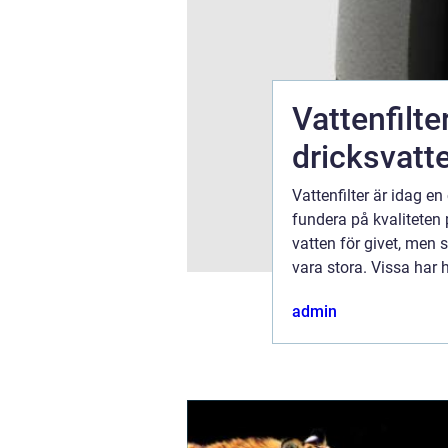
 du
Vattenfilte
dag
dricksvatt
För många är
Vattenfilter är idag en
r bara känna
fundera på kvaliteten
llan, och
vatten för givet, men 
vara stora. Vissa har
lukt eller föroreningar
31 juli 2026
admin