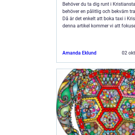
Behöver du ta dig runt i Kristianst
behöver en pålitlig och bekväm tr
Då är det enkelt att boka taxi i Kris
denna artikel kommer vi att fokus
du kan boka taxi i Kristianstad och
fördelarna är med att använda e...
Amanda Eklund
02 ok