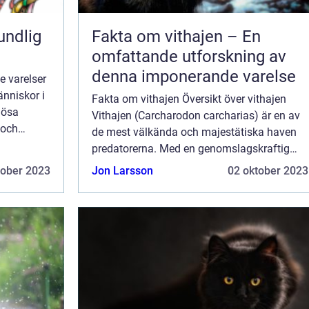
undlig
Fakta om vithajen – En
omfattande utforskning av
denna imponerande varelse
e varelser
nniskor i
Fakta om vithajen Översikt över vithajen
lösa
Vithajen (Carcharodon carcharias) är en av
 och
de mest välkända och majestätiska haven
ärlden
predatorerna. Med en genomslagskraftig
na arti...
kroppsstorlek och imponerande tänder, har
tober 2023
Jon Larsson
02 oktober 2023
denna varelse fascinerat och skrämt
människor...