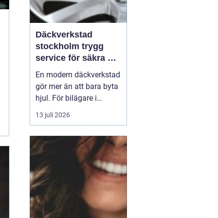
Däckverkstad
stockholm trygg
service för säkra mil
året runt
En modern däckverkstad
gör mer än att bara byta
hjul. För bilägare i
Stockholm handlar valet
13 juli 2026
av däckpartner om
säkerhet, komfort och
ekonomi på sikt. Rätt
däck, korrekt montering
och regelbunden kontroll
minskar risken för
olyckor, sparar bränsle
och...