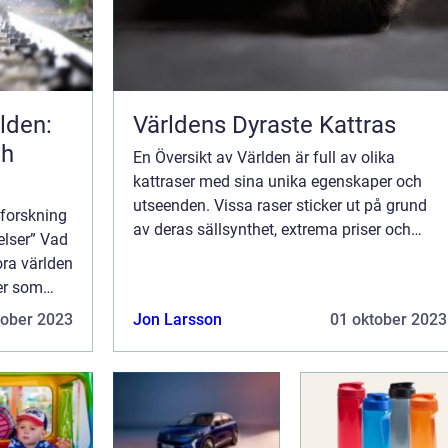
rlden:
Världens Dyraste Kattras
ch
En Översikt av Världen är full av olika
kattraser med sina unika egenskaper och
utseenden. Vissa raser sticker ut på grund
tforskning
av deras sällsynthet, extrema priser och
elser” Vad
exklusivitet. I denna artikel kommer vi att
ora världen
utforska världens dyraste kattras, vilka o...
ter som
sätt.
tober 2023
Jon Larsson
01 oktober 2023