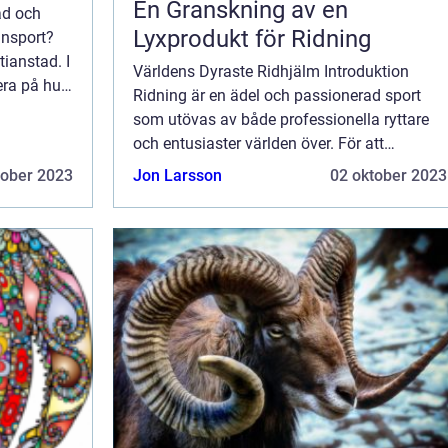
En Granskning av en
ad och
Lyxprodukt för Ridning
ansport?
tianstad. I
Världens Dyraste Ridhjälm Introduktion
era på hur
Ridning är en ädel och passionerad sport
 vilka
som utövas av både professionella ryttare
och entusiaster världen över. För att
säkerställa säkerheten och skydda huvudet
tober 2023
Jon Larsson
02 oktober 2023
under ridning, är en ridhjälm en oumbärlig
utrus...