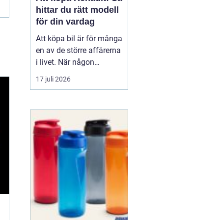
hittar du rätt modell
för din vardag
Att köpa bil är för många
en av de större affärerna
i livet. När någon
funderar på att köpa
17 juli 2026
Renault Skåne
handl...