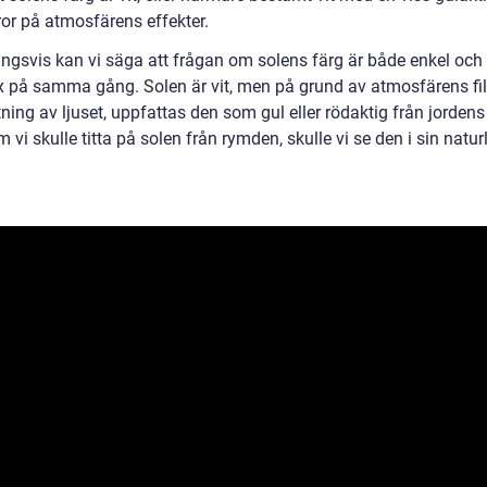
or på atmosfärens effekter.
ingsvis kan vi säga att frågan om solens färg är både enkel och
 på samma gång. Solen är vit, men på grund av atmosfärens fil
ning av ljuset, uppfattas den som gul eller rödaktig från jordens
 vi skulle titta på solen från rymden, skulle vi se den i sin naturl