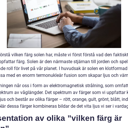
förstå vilken färg solen har, måste vi först förstå vad den faktisk
ppfattar färg. Solen är den närmaste stjärnan till jorden och spel
e roll för livet på vår planet. I huvudsak är solen en klotformad
a med en enorm termonukleär fusion som skapar ljus och vär
lningen når oss i form av elektromagnetisk strålning, som omfatt
pektrum av våglängder. Det spektrum av färger som vi uppfattar 
ljus och består av olika färger – rött, orange, gult, grönt, blått, i
 När dessa färger kombineras bildar de det vita ljus vi ser i varda
entation av olika ”vilken färg är