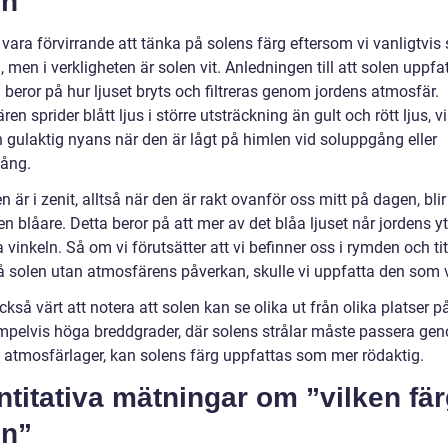
en”
vara förvirrande att tänka på solens färg eftersom vi vanligtvis 
 men i verkligheten är solen vit. Anledningen till att solen uppfa
beror på hur ljuset bryts och filtreras genom jordens atmosfär.
en sprider blått ljus i större utsträckning än gult och rött ljus, vi
n gulaktig nyans när den är lågt på himlen vid soluppgång eller
ång.
n är i zenit, alltså när den är rakt ovanför oss mitt på dagen, bli
n blåare. Detta beror på att mer av det blåa ljuset når jordens yt
a vinkeln. Så om vi förutsätter att vi befinner oss i rymden och tit
på solen utan atmosfärens påverkan, skulle vi uppfatta den som v
ckså värt att notera att solen kan se olika ut från olika platser p
mpelvis höga breddgrader, där solens strålar måste passera ge
e atmosfärlager, kan solens färg uppfattas som mer rödaktig.
titativa mätningar om ”vilken fär
en”