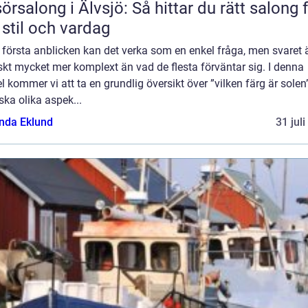
sörsalong i Älvsjö: Så hittar du rätt salong 
 stil och vardag
 första anblicken kan det verka som en enkel fråga, men svaret 
skt mycket mer komplext än vad de flesta förväntar sig. I denna
el kommer vi att ta en grundlig översikt över ”vilken färg är solen
ska olika aspek...
da Eklund
31 jul