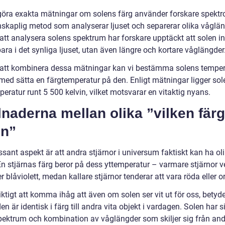
 göra exakta mätningar om solens färg använder forskare spektr
nskaplig metod som analyserar ljuset och separerar olika våglän
tt analysera solens spektrum har forskare upptäckt att solen in
bara i det synliga ljuset, utan även längre och kortare våglängder
tt kombinera dessa mätningar kan vi bestämma solens temper
med sätta en färgtemperatur på den. Enligt mätningar ligger sol
eratur runt 5 500 kelvin, vilket motsvarar en vitaktig nyans.
lnaderna mellan olika ”vilken färg
en”
ssant aspekt är att andra stjärnor i universum faktiskt kan ha ol
En stjärnas färg beror på dess yttemperatur – varmare stjärnor v
er blåviolett, medan kallare stjärnor tenderar att vara röda eller 
iktigt att komma ihåg att även om solen ser vit ut för oss, betyde
den är identisk i färg till andra vita objekt i vardagen. Solen har 
pektrum och kombination av våglängder som skiljer sig från an