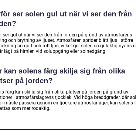
för ser solen gul ut när vi ser den från
rden?
n ser gul ut när vi ser den från jorden på grund av atmosfärens
ering och brytning av ljuset. Atmosfären sprider blått ljus i större
äckning än gult och rött ljus, vilket ger solen en gulaktig nyans n
är lågt på himlen vid soluppgång eller solnedgång.
 kan solens färg skilja sig från olika
tser på jorden?
s färg kan skilja sig från olika platser på jorden på grund av
tioner i atmosfärslagrens tjocklek. Vid höga breddgrader, där so
lar måste passera genom en tjockare atmosfärlager, kan solens 
attas som mer rödaktig.