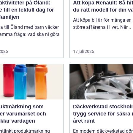
ktiviteter på Öland:
Att köpa Renault: Så hit
 till en lekfull dag för
du rätt modell för din v
familjen
Att köpa bil är för många en
sa till Öland med barn väcker
större affärerna i livet. När...
samma fråga: vad ska ni göra
 2026
17 juli 2026
uktmärkning som
Däckverkstad stockho
ker varumärket och
trygg service för säkra 
nklar vardagen
året runt
tänkt produktmärkning
En modern däckverkstad gör