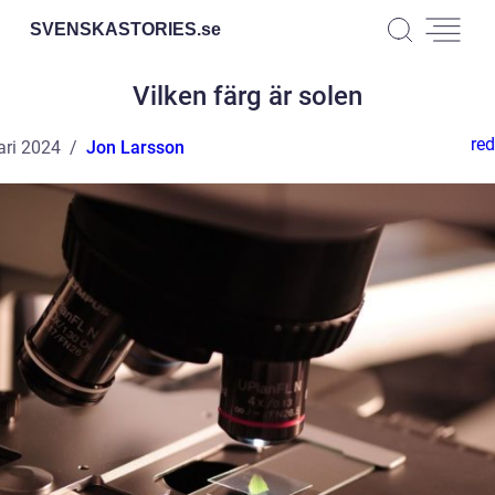
SVENSKASTORIES.
se
Vilken färg är solen
red
ari 2024
Jon Larsson