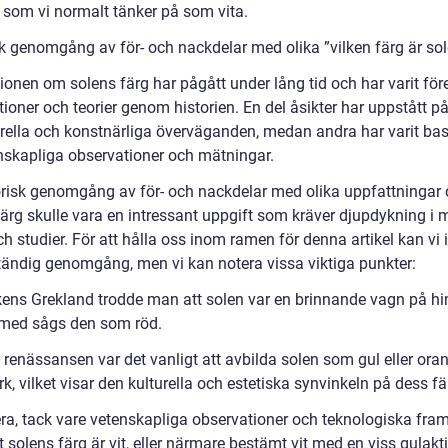
 som vi normalt tänker på som vita.
sk genomgång av för- och nackdelar med olika ”vilken färg är sol
ionen om solens färg har pågått under lång tid och har varit för
ioner och teorier genom historien. En del åsikter har uppstått p
urella och konstnärliga överväganden, medan andra har varit ba
nskapliga observationer och mätningar.
orisk genomgång av för- och nackdelar med olika uppfattningar
färg skulle vara en intressant uppgift som kräver djupdykning i
ch studier. För att hålla oss inom ramen för denna artikel kan vi 
ständig genomgång, men vi kan notera vissa viktiga punkter:
ikens Grekland trodde man att solen var en brinnande vagn på h
med sågs den som röd.
renässansen var det vanligt att avbilda solen som gul eller oran
k, vilket visar den kulturella och estetiska synvinkeln på dess fä
a, tack vare vetenskapliga observationer och teknologiska fram
tt solens färg är vit, eller närmare bestämt vit med en viss gulak