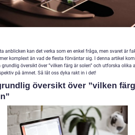
ta anblicken kan det verka som en enkel fråga, men svaret är fak
mer komplext än vad de flesta förväntar sig. I denna artikel kom
n grundlig översikt över ”vilken färg är solen” och utforska olika 
pektiv på ämnet. Så låt oss dyka rakt in i det!
rundlig översikt över ”vilken färg
en”