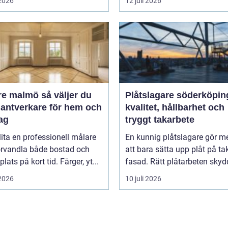
 2026
12 juli 2026
almö så väljer du
Plåtslagare söderköpin
hantverkare för hem och
kvalitet, hållbarhet och
ag
tryggt takarbete
lita en professionell målare
En kunnig plåtslagare gör m
örvandla både bostad och
att bara sätta upp plåt på ta
lats på kort tid. Färger, yt...
fasad. Rätt plåtarbeten skydd
 2026
10 juli 2026