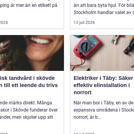
ing är mer än en etikett på
än att bara byta hjul. För bil
Stockholm handlar valet av d
 2026
13 juli 2026
isk tandvård i skövde
Elektriker i Täby: Säke
 till ett leende du trivs
effektiv elinstallation i
norrort
ende märks direkt. Många
När man bor i Täby, en av d
skor i Skövde funderar över
expansiva områdena i Stoc
änder, men skjuter upp att
norrort, är b...