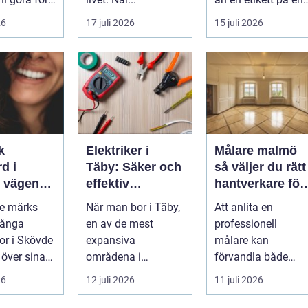
...
26
17 juli 2026
15 juli 2026
k
Elektriker i
Målare malmö
d i
Täby: Säker och
så väljer du rätt
n
effektiv
hantverkare för
 leende du
elinstallation i
hem och företa
de märks
När man bor i Täby,
Att anlita en
med
norrort
Många
en av de mest
professionell
r i Skövde
expansiva
målare kan
 över sina
områdena i
förvandla både
men skjuter
Stockholms norrort,
bostad och
26
12 juli 2026
11 juli 2026
ör...
är b...
arbetsplats på kort
tid. Färger, yt...