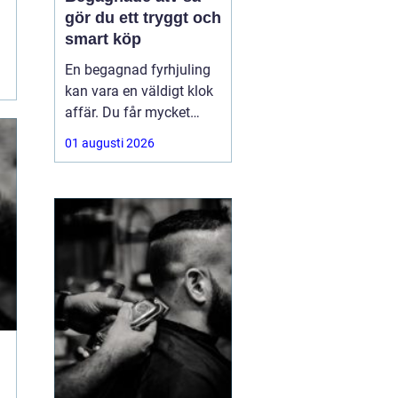
gör du ett tryggt och
smart köp
En begagnad fyrhjuling
kan vara en väldigt klok
affär. Du får mycket
funktion för pengarna
01 augusti 2026
och slipper den största
värdeminskningen som
ofta kommer direkt när
en maskin är ny.
Samtidigt kräver ett
andrahandsköp mer
eftertanke. Den som vill
köpa