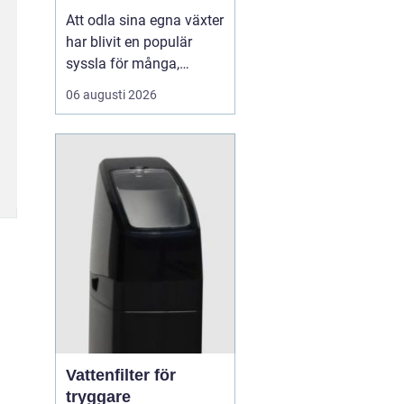
Att odla sina egna växter
har blivit en populär
syssla för många,
oavsett om det handlar
06 augusti 2026
om att ha en prunkande
trädgård, en kolonilott
eller en liten
balkongträdgård i stan.
En av de mest effektiva
och este...
Vattenfilter för
tryggare