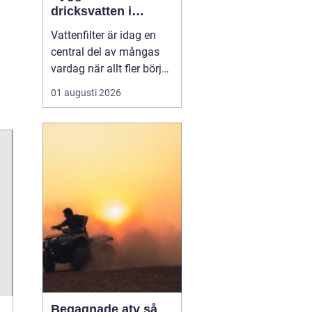
dricksvatten i
vardagen
Vattenfilter är idag en
central del av mångas
vardag när allt fler börjar
fundera på kvaliteten på
01 augusti 2026
vattnet som kommer ur
kranaen. Många tar rent
vatten för givet, men
skillnader i vattenkvalitet
mellan olika områden
kan vara stora. Vissa har
hårt vat...
Begagnade atv så