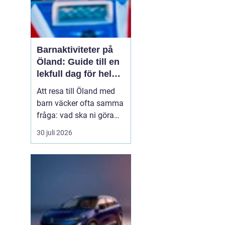
Barnaktiviteter på
Öland: Guide till en
lekfull dag för hela
familjen
Att resa till Öland med
barn väcker ofta samma
fråga: vad ska ni göra
för att alla ska trivas,
30 juli 2026
oavsett ålder och
energinivå? Ön har en
unik kombination av
natur, lek och lugn, och
är full av upplevelser...