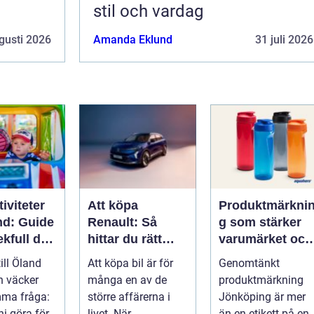
stil och vardag
gusti 2026
Amanda Eklund
31 juli 2026
iviteter
Att köpa
Produktmärkni
nd: Guide
Renault: Så
g som stärker
lekfull dag
hittar du rätt
varumärket och
a familjen
modell för din
förenklar
till Öland
Att köpa bil är för
Genomtänkt
vardag
vardagen
n väcker
många en av de
produktmärkning
mma fråga:
större affärerna i
Jönköping är mer
ni göra för
livet. När...
än en etikett på en