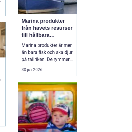
Marina produkter
från havets resurser
till hållbara
upplevelser
Marina produkter är mer
än bara fisk och skaldjur
på tallriken. De rymmer
allt från mat och hälsa
30 juli 2026
till friluftsliv, kultur och
besöksnäring. I kustnära
g
områden spelar havet en
central roll för både
ekonomi och livskvalitet.
När fler söker sig mot
nat...