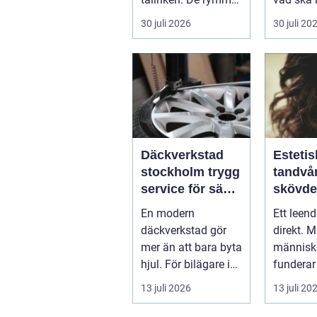
allt från mat och
...
30 juli 2026
30 juli 20
hälsa ti...
Däckverkstad
Estetis
stockholm trygg
tandvår
service för säkra
skövde väge
mil året runt
till ett
En modern
Ett leen
trivs 
däckverkstad gör
direkt. 
mer än att bara byta
människo
hjul. För bilägare i
funderar
Stockholm handlar
tänder, 
13 juli 2026
13 juli 20
valet av däck...
upp att g