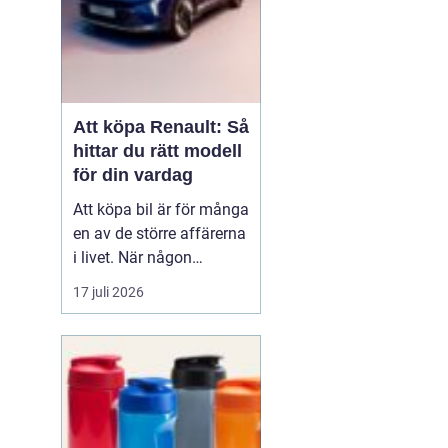
Att köpa Renault: Så
hittar du rätt modell
för din vardag
Att köpa bil är för många
en av de större affärerna
i livet. När någon
funderar på att köpa
17 juli 2026
Renault Skåne
handl...