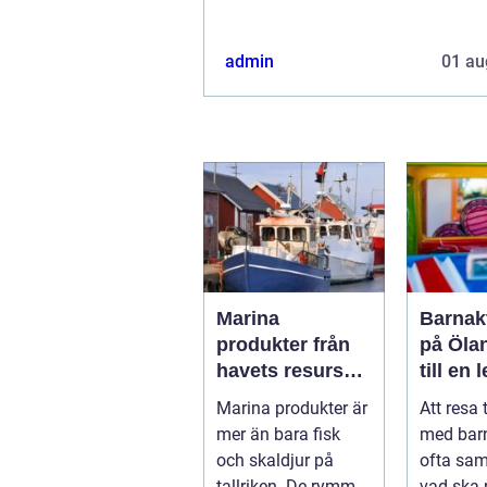
admin
01 au
Marina
Barnakt
produkter från
på Öla
havets resurser
till en 
till hållbara
för hel
Marina produkter är
Att resa 
upplevelser
mer än bara fisk
med bar
och skaldjur på
ofta sa
tallriken. De rymmer
vad ska 