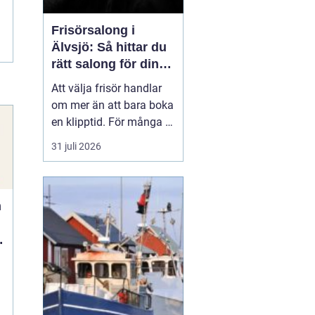
Frisörsalong i
Älvsjö: Så hittar du
rätt salong för din
stil och vardag
Att välja frisör handlar
om mer än att bara boka
en klipptid. För många är
frisörbesöket en paus i
31 juli 2026
vardagen, en chans att
förnya sig eller bara
känna sig mer som sig
n
själv. I Älvsjö fi...