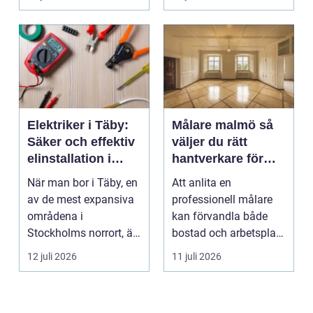
valet av däck...
upp att gör...
Elektriker i Täby:
Målare malmö så
Säker och effektiv
väljer du rätt
elinstallation i
hantverkare för
norrort
hem och företag
När man bor i Täby, en
Att anlita en
av de mest expansiva
professionell målare
områdena i
kan förvandla både
Stockholms norrort, är
bostad och arbetsplats
b...
på kort tid. Färger, yt...
12 juli 2026
11 juli 2026