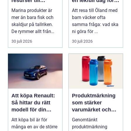
resurser till
en lekfull dag för
hållbara
hela familjen
Marina produkter är
Att resa till Öland med
upplevelser
mer än bara fisk och
barn väcker ofta
skaldjur på tallriken.
samma fråga: vad ska
De rymmer allt från
ni göra för ...
mat och hälsa ti...
30 juli 2026
30 juli 2026
Att köpa Renault:
Produktmärkning
Så hittar du rätt
som stärker
modell för din
varumärket och
vardag
förenklar vardagen
Att köpa bil är för
Genomtänkt
många en av de större
produktmärkning