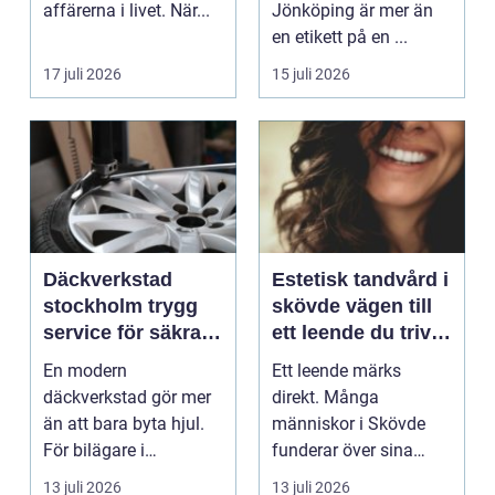
affärerna i livet. När...
Jönköping är mer än
en etikett på en ...
17 juli 2026
15 juli 2026
Däckverkstad
Estetisk tandvård i
stockholm trygg
skövde vägen till
service för säkra
ett leende du trivs
mil året runt
med
En modern
Ett leende märks
däckverkstad gör mer
direkt. Många
än att bara byta hjul.
människor i Skövde
För bilägare i
funderar över sina
Stockholm handlar
tänder, men skjuter
13 juli 2026
13 juli 2026