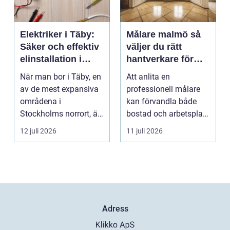
Elektriker i Täby:
Målare malmö så
Säker och effektiv
väljer du rätt
elinstallation i
hantverkare för
norrort
hem och företag
När man bor i Täby, en
Att anlita en
av de mest expansiva
professionell målare
områdena i
kan förvandla både
Stockholms norrort, är
bostad och arbetsplats
b...
på kort tid. Färger, yt...
12 juli 2026
11 juli 2026
Adress