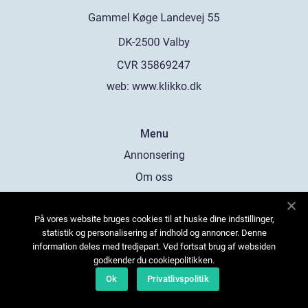
web:
www.klikko.dk
Menu
Annonsering
Om oss
Cookies
På vores website bruges cookies til at huske dine indstillinger,
Kontakta oss
statistik og personalisering af indhold og annoncer. Denne
Sitemap
information deles med tredjepart. Ved fortsat brug af websiden
godkender du cookiepolitikken.
Ok
Privatlivspolitik