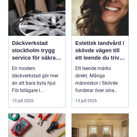
Däckverkstad
Estetisk tandvård i
stockholm trygg
skövde vägen till
service för säkra
ett leende du trivs
mil året runt
med
En modern
Ett leende märks
däckverkstad gör mer
direkt. Många
än att bara byta hjul.
människor i Skövde
För bilägare i
funderar över sina
Stockholm handlar
tänder, men skjuter
13 juli 2026
13 juli 2026
valet av däck...
upp att gör...