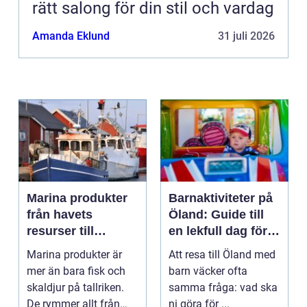
rätt salong för din stil och vardag
Amanda Eklund
31 juli 2026
Marina produkter
Barnaktiviteter på
från havets
Öland: Guide till
resurser till
en lekfull dag för
hållbara
hela familjen
Marina produkter är
Att resa till Öland med
upplevelser
mer än bara fisk och
barn väcker ofta
skaldjur på tallriken.
samma fråga: vad ska
De rymmer allt från
ni göra för ...