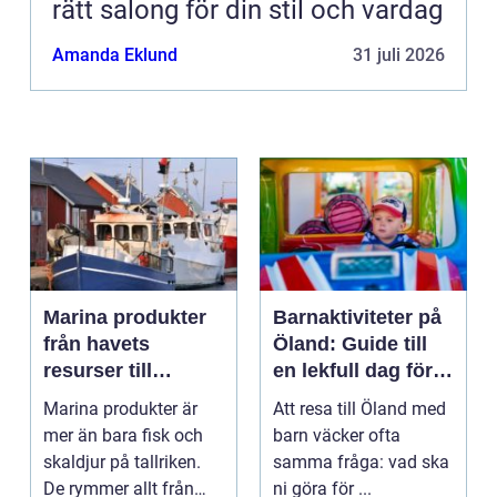
rätt salong för din stil och vardag
Amanda Eklund
31 juli 2026
Marina produkter
Barnaktiviteter på
från havets
Öland: Guide till
resurser till
en lekfull dag för
hållbara
hela familjen
Marina produkter är
Att resa till Öland med
upplevelser
mer än bara fisk och
barn väcker ofta
skaldjur på tallriken.
samma fråga: vad ska
De rymmer allt från
ni göra för ...