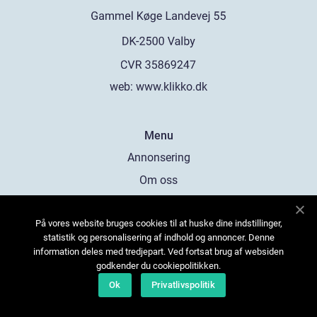
web:
www.klikko.dk
Menu
Annonsering
Om oss
Cookies
På vores website bruges cookies til at huske dine indstillinger,
Kontakta oss
statistik og personalisering af indhold og annoncer. Denne
Sitemap
information deles med tredjepart. Ved fortsat brug af websiden
godkender du cookiepolitikken.
Ok
Privatlivspolitik