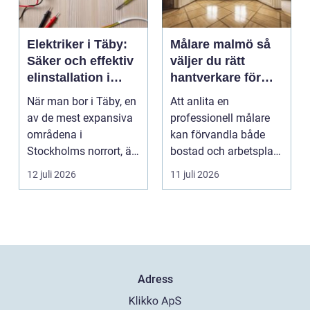
Elektriker i Täby:
Målare malmö så
Säker och effektiv
väljer du rätt
elinstallation i
hantverkare för
norrort
hem och företag
När man bor i Täby, en
Att anlita en
av de mest expansiva
professionell målare
områdena i
kan förvandla både
Stockholms norrort, är
bostad och arbetsplats
b...
på kort tid. Färger, yt...
12 juli 2026
11 juli 2026
Adress