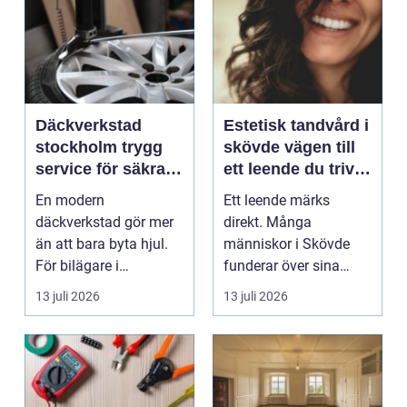
Däckverkstad
Estetisk tandvård i
stockholm trygg
skövde vägen till
service för säkra
ett leende du trivs
mil året runt
med
En modern
Ett leende märks
däckverkstad gör mer
direkt. Många
än att bara byta hjul.
människor i Skövde
För bilägare i
funderar över sina
Stockholm handlar
tänder, men skjuter
13 juli 2026
13 juli 2026
valet av däck...
upp att gör...