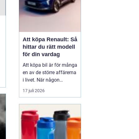
Att köpa Renault: Så
hittar du rätt modell
för din vardag
Att köpa bil är för många
en av de större affärerna
i livet. När någon
funderar på att köpa
17 juli 2026
Renault Skåne
handl...