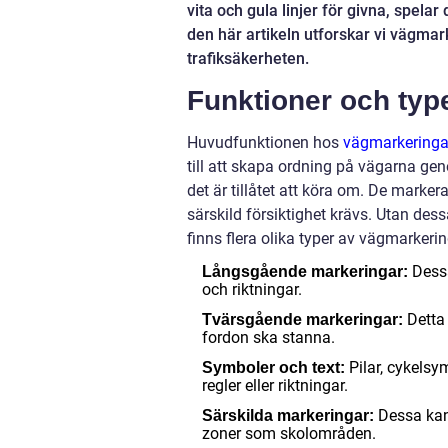
vita och gula linjer för givna, spelar 
den här artikeln utforskar vi vägmark
trafiksäkerheten.
Funktioner och typ
Huvudfunktionen hos
vägmarkeringa
till att skapa ordning på vägarna geno
det är tillåtet att köra om. De mark
särskild försiktighet krävs. Utan des
finns flera olika typer av vägmarkerin
Dessa
Långsgående markeringar:
och riktningar.
Detta
Tvärsgående markeringar:
fordon ska stanna.
Pilar, cykels
Symboler och text:
regler eller riktningar.
Dessa kan
Särskilda markeringar:
zoner som skolområden.