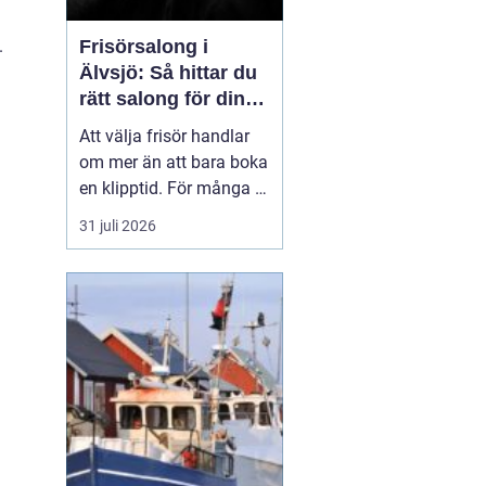
.
Frisörsalong i
Älvsjö: Så hittar du
rätt salong för din
stil och vardag
Att välja frisör handlar
om mer än att bara boka
en klipptid. För många är
frisörbesöket en paus i
31 juli 2026
vardagen, en chans att
förnya sig eller bara
känna sig mer som sig
själv. I Älvsjö fi...