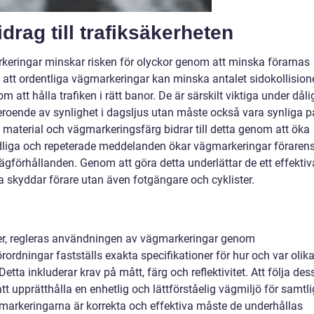
rag till trafiksäkerheten
keringar minskar risken för olyckor genom att minska förarnas
 att ordentliga vägmarkeringar kan minska antalet sidokollision
m att hålla trafiken i rätt banor. De är särskilt viktiga under dåli
eroende av synlighet i dagsljus utan måste också vara synliga p
e material och vägmarkeringsfärg bidrar till detta genom att öka
dliga och repeterade meddelanden ökar vägmarkeringar föraren
ägförhållanden. Genom att göra detta underlättar de ett effektiv
ara skyddar förare utan även fotgängare och cyklister.
der, regleras användningen av vägmarkeringar genom
förordningar fastställs exakta specifikationer för hur och var olik
etta inkluderar krav på mått, färg och reflektivitet. Att följa des
tt upprätthålla en enhetlig och lättförståelig vägmiljö för samtl
vägmarkeringarna är korrekta och effektiva måste de underhållas