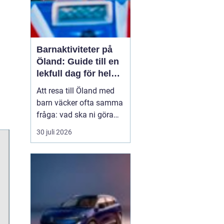
Barnaktiviteter på
Öland: Guide till en
lekfull dag för hela
familjen
Att resa till Öland med
barn väcker ofta samma
fråga: vad ska ni göra
för att alla ska trivas,
30 juli 2026
oavsett ålder och
energinivå? Ön har en
unik kombination av
natur, lek och lugn, och
är full av upplevelser...