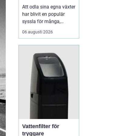
Att odla sina egna växter
har blivit en populär
syssla för många,
oavsett om det handlar
06 augusti 2026
om att ha en prunkande
trädgård, en kolonilott
eller en liten
balkongträdgård i stan.
En av de mest effektiva
och este...
Vattenfilter för
tryggare