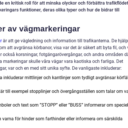
de en kritisk roll för att minska olyckor och förbättra trafikflödet
eringars funktioner, deras olika typer och hur de bidrar till
er av vägmarkeringar
r
är att ge vägledning och information till trafikanterna. De hjälp
m att avgränsa körbanor, visa var det är säkert att byta fil, och 
erar också korsningar, fotgängarövergångar, och andra områden d
sa markeringar skulle våra vägar vara kaotiska och farliga. Det
gar, var och en med sitt unika syfte. De vanligaste inkluderar:
 inkluderar mittlinjer och kantlinjer som tydligt avgränsar körfä
 är till exempel stopplinjer och övergångsställen som talar om v
ymboler och text som ”STOPP” eller ”BUSS” informerar om speciel
 varna för hinder som farthinder eller informera om särskilda