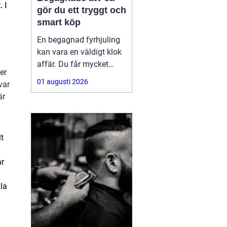
. I
gör du ett tryggt och
smart köp
En begagnad fyrhjuling
kan vara en väldigt klok
affär. Du får mycket
er
funktion för pengarna
01 augusti 2026
var
och slipper den största
är
värdeminskningen som
ofta kommer direkt när
en maskin är ny.
Samtidigt kräver ett
lt
andrahandsköp mer
eftertanke. Den som vill
ar
köpa
la