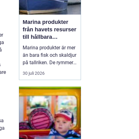
Marina produkter
från havets resurser
er
till hållbara
ga
upplevelser
Marina produkter är mer
å
än bara fisk och skaldjur
på tallriken. De rymmer
s
allt från mat och hälsa
are
30 juli 2026
till friluftsliv, kultur och
besöksnäring. I kustnära
områden spelar havet en
central roll för både
ekonomi och livskvalitet.
a
När fler söker sig mot
sa
nat...
iga