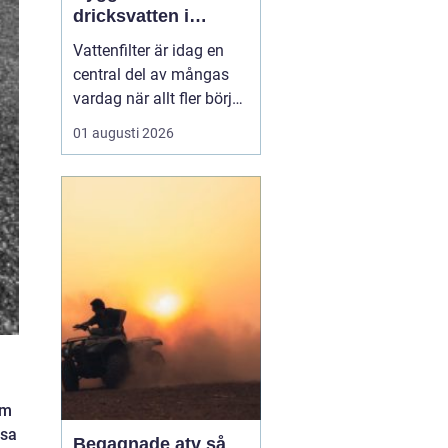
dricksvatten i
vardagen
Vattenfilter är idag en
central del av mångas
vardag när allt fler börjar
fundera på kvaliteten på
01 augusti 2026
vattnet som kommer ur
kranaen. Många tar rent
vatten för givet, men
skillnader i vattenkvalitet
mellan olika områden
kan vara stora. Vissa har
hårt vat...
om
ssa
Begagnade atv så