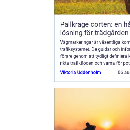
Pallkrage corten: en hå
lösning för trädgården
Vägmarkeringar är väsentliga kom
trafiksystemet. De guidar och inf
förare genom att tydligt definiera 
rikta trafikflöden och varna för pot
faror. Medan vi ofta tar dessa vita 
Viktoria Uddenholm
06 au