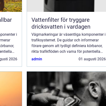
llbar
Vattenfilter för tryggare
dricksvatten i vardagen
ponenter i
Vägmarkeringar är väsentliga komponenter i
ormerar
trafiksystemet. De guidar och informerar
körbanor,
förare genom att tydligt definiera körbanor,
entiella
rikta trafikflöden och varna för potentiella
och g...
faror. Medan vi ofta tar dessa vita och g...
gusti 2026
admin
01 augusti 2026