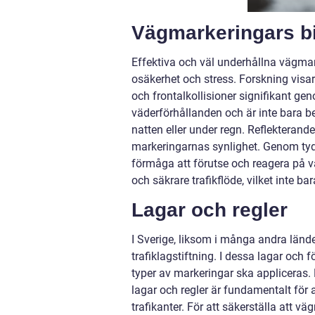
Vägmarkeringars bid
Effektiva och väl underhållna vägmar
osäkerhet och stress. Forskning visar
och frontalkollisioner signifikant geno
väderförhållanden och är inte bara b
natten eller under regn. Reflekterand
markeringarnas synlighet. Genom ty
förmåga att förutse och reagera på v
och säkrare trafikflöde, vilket inte b
Lagar och regler
I Sverige, liksom i många andra län
trafiklagstiftning. I dessa lagar och 
typer av markeringar ska appliceras. D
lagar och regler är fundamentalt för a
trafikanter. För att säkerställa att 