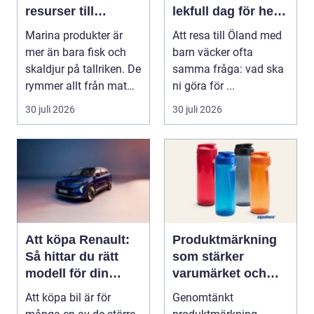
resurser till
lekfull dag för hela
hållbara
familjen
Marina produkter är
Att resa till Öland med
upplevelser
mer än bara fisk och
barn väcker ofta
skaldjur på tallriken. De
samma fråga: vad ska
rymmer allt från mat
ni göra för ...
och hälsa ti...
30 juli 2026
30 juli 2026
Att köpa Renault:
Produktmärkning
Så hittar du rätt
som stärker
modell för din
varumärket och
vardag
förenklar vardagen
Att köpa bil är för
Genomtänkt