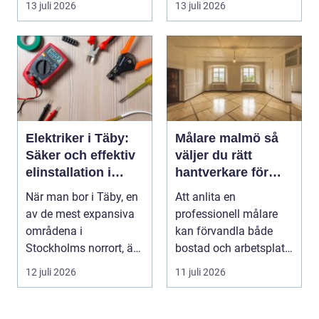
13 juli 2026
13 juli 2026
valet av däck...
Elektriker i Täby:
Målare malmö så
Säker och effektiv
väljer du rätt
elinstallation i
hantverkare för
norrort
hem och företag
När man bor i Täby, en
Att anlita en
av de mest expansiva
professionell målare
områdena i
kan förvandla både
Stockholms norrort, är
bostad och arbetsplats
b...
på kort tid. Färger, yt...
12 juli 2026
11 juli 2026