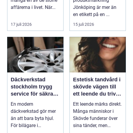
många en av de större
produktmärkning
affärerna i livet. När...
Jönköping är mer än
en etikett på en ...
17 juli 2026
15 juli 2026
Däckverkstad
Estetisk tandvård i
stockholm trygg
skövde vägen till
service för säkra
ett leende du trivs
mil året runt
med
En modern
Ett leende märks direkt.
däckverkstad gör mer
Många människor i
än att bara byta hjul.
Skövde funderar över
För bilägare i
sina tänder, men
Stockholm handlar
skjuter upp att gör...