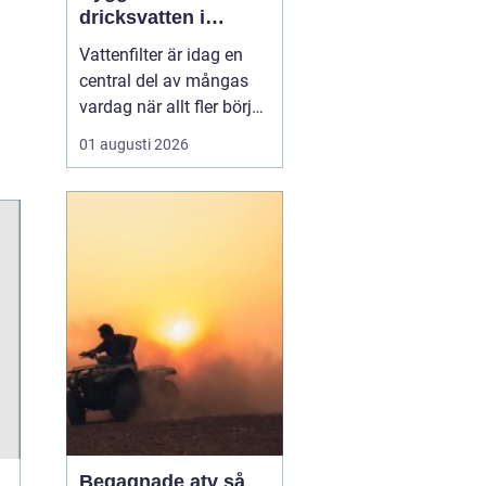
dricksvatten i
vardagen
Vattenfilter är idag en
central del av mångas
vardag när allt fler börjar
fundera på kvaliteten på
01 augusti 2026
vattnet som kommer ur
kranaen. Många tar rent
vatten för givet, men
skillnader i vattenkvalitet
mellan olika områden
kan vara stora. Vissa har
hårt vat...
Begagnade atv så