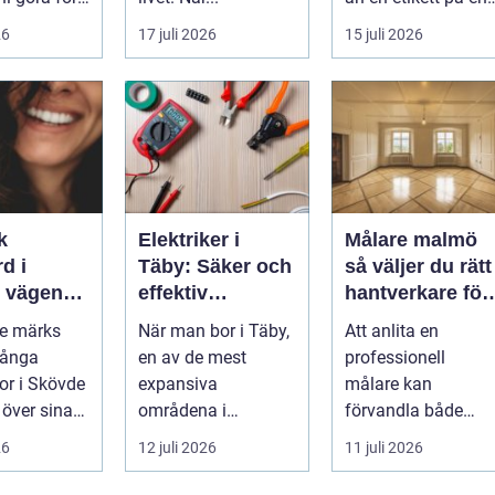
...
26
17 juli 2026
15 juli 2026
k
Elektriker i
Målare malmö
d i
Täby: Säker och
så väljer du rätt
n
effektiv
hantverkare för
 leende du
elinstallation i
hem och företa
de märks
När man bor i Täby,
Att anlita en
med
norrort
Många
en av de mest
professionell
r i Skövde
expansiva
målare kan
 över sina
områdena i
förvandla både
men skjuter
Stockholms norrort,
bostad och
26
12 juli 2026
11 juli 2026
ör...
är b...
arbetsplats på kort
tid. Färger, yt...