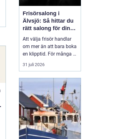
Frisörsalong i
Älvsjö: Så hittar du
rätt salong för din
stil och vardag
Att välja frisör handlar
om mer än att bara boka
en klipptid. För många är
frisörbesöket en paus i
31 juli 2026
vardagen, en chans att
förnya sig eller bara
känna sig mer som sig
n
själv. I Älvsjö fi...