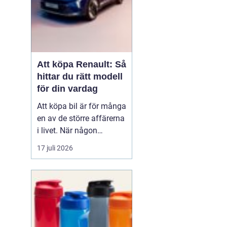
Att köpa Renault: Så
hittar du rätt modell
för din vardag
Att köpa bil är för många
en av de större affärerna
i livet. När någon
funderar på att köpa
17 juli 2026
Renault Skåne
handl...