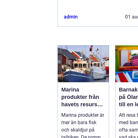
admin
01 au
Marina
Barnakt
produkter från
på Öla
havets resurser
till en 
till hållbara
för hel
Marina produkter är
Att resa 
upplevelser
mer än bara fisk
med bar
och skaldjur på
ofta sa
tallriken. De rymmer
vad ska 