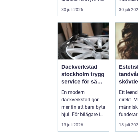
allt från mat och
...
30 juli 2026
30 juli 20
hälsa ti...
Däckverkstad
Estetis
stockholm trygg
tandvår
service för säkra
skövde väge
mil året runt
till ett
En modern
Ett leen
trivs 
däckverkstad gör
direkt. 
mer än att bara byta
människo
hjul. För bilägare i
funderar
Stockholm handlar
tänder, 
13 juli 2026
13 juli 20
valet av däck...
upp att g