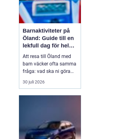
Barnaktiviteter på
Öland: Guide till en
lekfull dag för hela
familjen
Att resa till Öland med
barn väcker ofta samma
fråga: vad ska ni göra
för att alla ska trivas,
30 juli 2026
oavsett ålder och
energinivå? Ön har en
unik kombination av
natur, lek och lugn, och
är full av upplevelser...