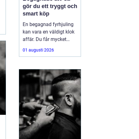
gör du ett tryggt och
smart köp
En begagnad fyrhjuling
kan vara en väldigt klok
affär. Du får mycket
funktion för pengarna
01 augusti 2026
och slipper den största
värdeminskningen som
ofta kommer direkt när
en maskin är ny.
Samtidigt kräver ett
andrahandsköp mer
eftertanke. Den som vill
köpa