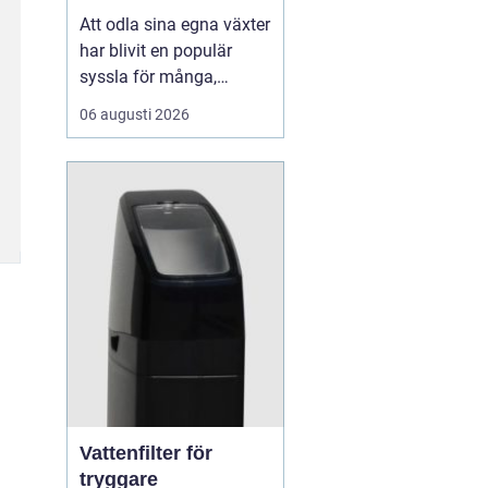
Att odla sina egna växter
har blivit en populär
syssla för många,
oavsett om det handlar
06 augusti 2026
om att ha en prunkande
trädgård, en kolonilott
eller en liten
balkongträdgård i stan.
En av de mest effektiva
och este...
Vattenfilter för
tryggare