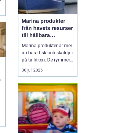
Marina produkter
från havets resurser
till hållbara
upplevelser
Marina produkter är mer
än bara fisk och skaldjur
på tallriken. De rymmer
allt från mat och hälsa
30 juli 2026
till friluftsliv, kultur och
besöksnäring. I kustnära
g
områden spelar havet en
central roll för både
ekonomi och livskvalitet.
När fler söker sig mot
nat...