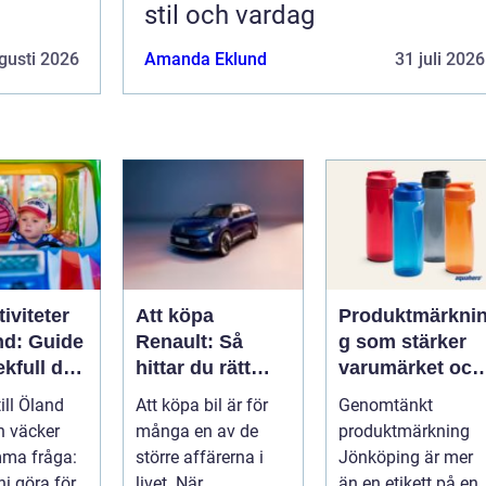
stil och vardag
gusti 2026
Amanda Eklund
31 juli 2026
iviteter
Att köpa
Produktmärkni
nd: Guide
Renault: Så
g som stärker
lekfull dag
hittar du rätt
varumärket och
a familjen
modell för din
förenklar
till Öland
Att köpa bil är för
Genomtänkt
vardag
vardagen
n väcker
många en av de
produktmärkning
mma fråga:
större affärerna i
Jönköping är mer
ni göra för
livet. När...
än en etikett på en