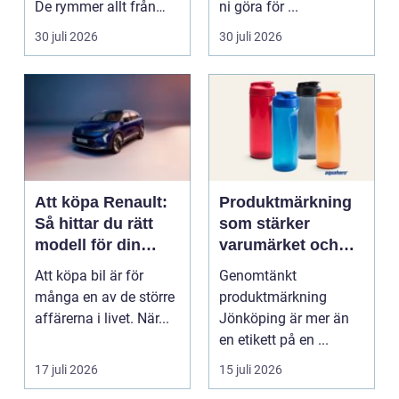
De rymmer allt från
ni göra för ...
mat och hälsa ti...
30 juli 2026
30 juli 2026
Att köpa Renault:
Produktmärkning
Så hittar du rätt
som stärker
modell för din
varumärket och
vardag
förenklar vardagen
Att köpa bil är för
Genomtänkt
många en av de större
produktmärkning
affärerna i livet. När...
Jönköping är mer än
en etikett på en ...
17 juli 2026
15 juli 2026