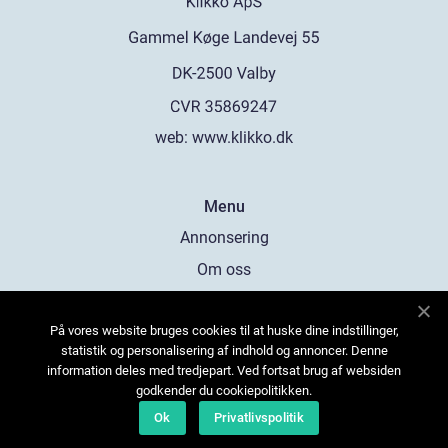
web:
www.klikko.dk
Menu
Annonsering
Om oss
Cookies
På vores website bruges cookies til at huske dine indstillinger,
Kontakta oss
statistik og personalisering af indhold og annoncer. Denne
Sitemap
information deles med tredjepart. Ved fortsat brug af websiden
godkender du cookiepolitikken.
Ok
Privatlivspolitik