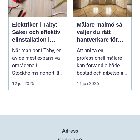
Elektriker i Täby:
Målare malmö så
Säker och effektiv
väljer du rätt
elinstallation i
hantverkare för
norrort
hem och företag
När man bor i Täby, en
Att anlita en
av de mest expansiva
professionell målare
områdena i
kan förvandla både
Stockholms norrort, är
bostad och arbetsplats
b...
på kort tid. Färger, yt...
12 juli 2026
11 juli 2026
Adress