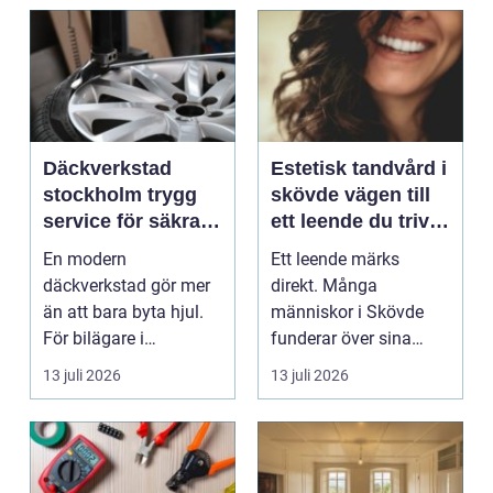
Däckverkstad
Estetisk tandvård i
stockholm trygg
skövde vägen till
service för säkra
ett leende du trivs
mil året runt
med
En modern
Ett leende märks
däckverkstad gör mer
direkt. Många
än att bara byta hjul.
människor i Skövde
För bilägare i
funderar över sina
Stockholm handlar
tänder, men skjuter
13 juli 2026
13 juli 2026
valet av däck...
upp att gör...