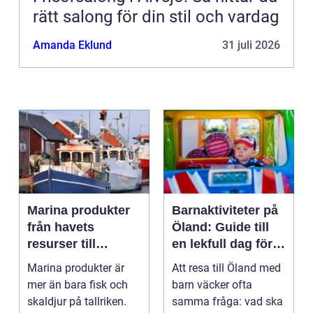
rätt salong för din stil och vardag
Amanda Eklund
31 juli 2026
Marina produkter
Barnaktiviteter på
från havets
Öland: Guide till
resurser till
en lekfull dag för
hållbara
hela familjen
Marina produkter är
Att resa till Öland med
upplevelser
mer än bara fisk och
barn väcker ofta
skaldjur på tallriken.
samma fråga: vad ska