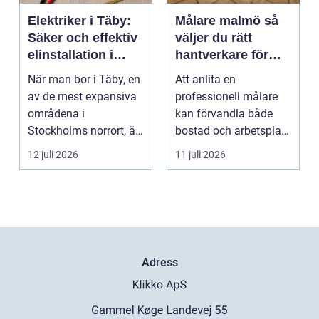
Elektriker i Täby:
Målare malmö så
Säker och effektiv
väljer du rätt
elinstallation i
hantverkare för
norrort
hem och företag
När man bor i Täby, en
Att anlita en
av de mest expansiva
professionell målare
områdena i
kan förvandla både
Stockholms norrort, är
bostad och arbetsplats
b...
på kort tid. Färger, yt...
12 juli 2026
11 juli 2026
Adress