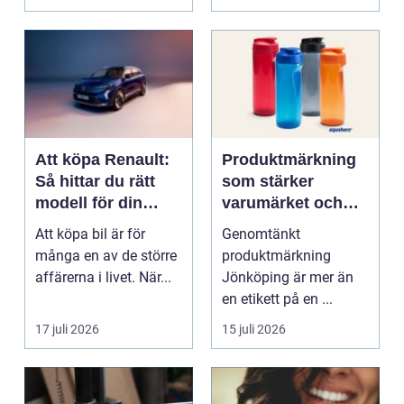
Att köpa Renault:
Produktmärkning
Så hittar du rätt
som stärker
modell för din
varumärket och
vardag
förenklar vardagen
Att köpa bil är för
Genomtänkt
många en av de större
produktmärkning
affärerna i livet. När...
Jönköping är mer än
en etikett på en ...
17 juli 2026
15 juli 2026