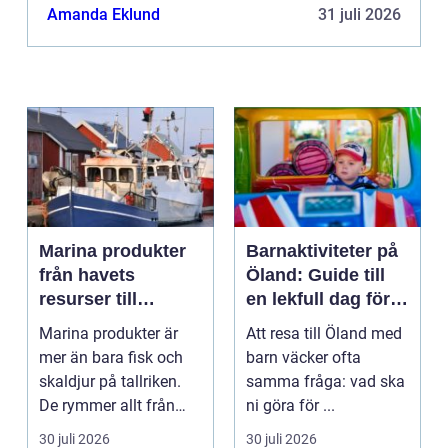
Amanda Eklund
31 juli 2026
Marina produkter
Barnaktiviteter på
från havets
Öland: Guide till
resurser till
en lekfull dag för
hållbara
hela familjen
Marina produkter är
Att resa till Öland med
upplevelser
mer än bara fisk och
barn väcker ofta
skaldjur på tallriken.
samma fråga: vad ska
De rymmer allt från
ni göra för ...
mat och hälsa ti...
30 juli 2026
30 juli 2026