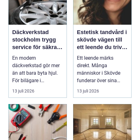
Däckverkstad
Estetisk tandvård i
stockholm trygg
skövde vägen till
service för säkra
ett leende du trivs
mil året runt
med
En modern
Ett leende märks
däckverkstad gör mer
direkt. Många
än att bara byta hjul.
människor i Skövde
För bilägare i
funderar över sina
Stockholm handlar
tänder, men skjuter
13 juli 2026
13 juli 2026
valet av däck...
upp att gör...