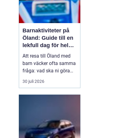
Barnaktiviteter på
Öland: Guide till en
lekfull dag för hela
familjen
Att resa till Öland med
barn väcker ofta samma
fråga: vad ska ni göra
för att alla ska trivas,
30 juli 2026
oavsett ålder och
energinivå? Ön har en
unik kombination av
natur, lek och lugn, och
är full av upplevelser...