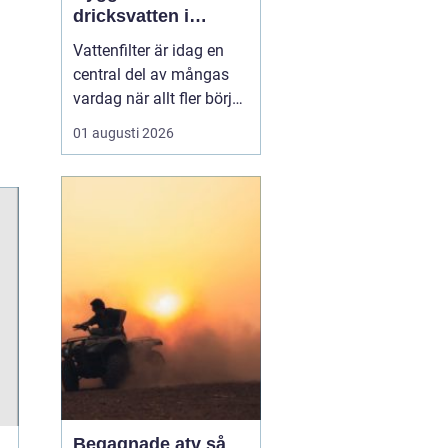
dricksvatten i
vardagen
Vattenfilter är idag en
central del av mångas
vardag när allt fler börjar
fundera på kvaliteten på
01 augusti 2026
vattnet som kommer ur
kranaen. Många tar rent
vatten för givet, men
skillnader i vattenkvalitet
mellan olika områden
kan vara stora. Vissa har
hårt vat...
Begagnade atv så