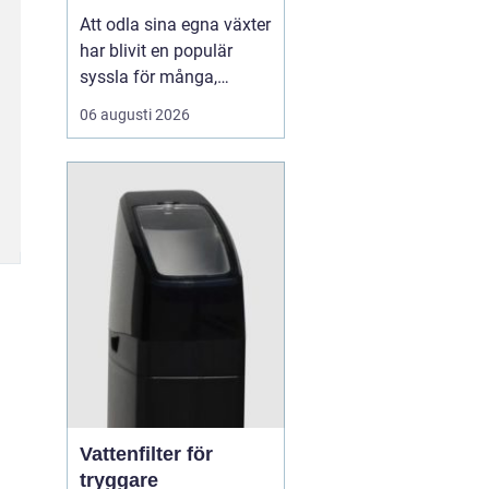
Att odla sina egna växter
har blivit en populär
syssla för många,
oavsett om det handlar
06 augusti 2026
om att ha en prunkande
trädgård, en kolonilott
eller en liten
balkongträdgård i stan.
En av de mest effektiva
och este...
Vattenfilter för
tryggare