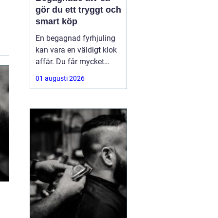
gör du ett tryggt och
smart köp
En begagnad fyrhjuling
kan vara en väldigt klok
affär. Du får mycket
funktion för pengarna
01 augusti 2026
och slipper den största
värdeminskningen som
ofta kommer direkt när
en maskin är ny.
Samtidigt kräver ett
andrahandsköp mer
eftertanke. Den som vill
köpa