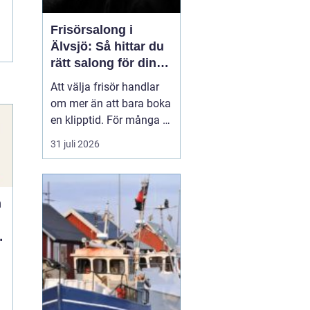
Frisörsalong i
Älvsjö: Så hittar du
rätt salong för din
stil och vardag
Att välja frisör handlar
om mer än att bara boka
en klipptid. För många är
frisörbesöket en paus i
31 juli 2026
vardagen, en chans att
förnya sig eller bara
känna sig mer som sig
n
själv. I Älvsjö fi...