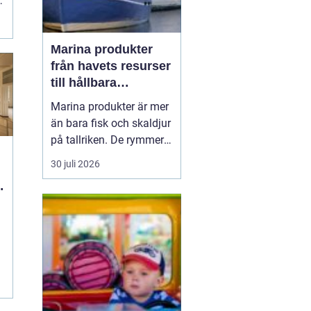
Marina produkter
från havets resurser
till hållbara
upplevelser
Marina produkter är mer
än bara fisk och skaldjur
på tallriken. De rymmer
allt från mat och hälsa
30 juli 2026
till friluftsliv, kultur och
besöksnäring. I kustnära
g
områden spelar havet en
central roll för både
ekonomi och livskvalitet.
När fler söker sig mot
nat...