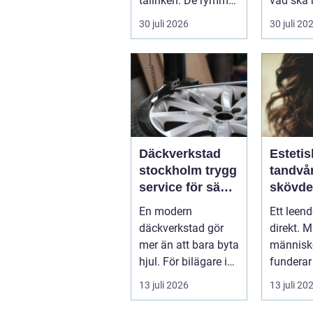
tallriken. De rymmer
vad ska 
allt från mat och
...
30 juli 2026
30 juli 20
hälsa ti...
Däckverkstad
Estetis
stockholm trygg
tandvår
service för säkra
skövde väge
mil året runt
till ett
En modern
Ett leen
trivs 
däckverkstad gör
direkt. 
mer än att bara byta
människo
hjul. För bilägare i
funderar
Stockholm handlar
tänder, 
13 juli 2026
13 juli 20
valet av däck...
upp att g