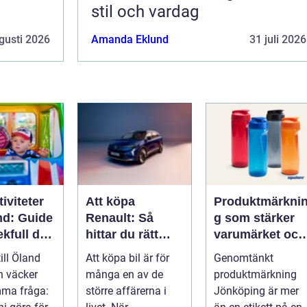
stil och vardag
gusti 2026
Amanda Eklund
31 juli 2026
iviteter
Att köpa
Produktmärkni
nd: Guide
Renault: Så
g som stärker
lekfull dag
hittar du rätt
varumärket och
a familjen
modell för din
förenklar
till Öland
Att köpa bil är för
Genomtänkt
vardag
vardagen
n väcker
många en av de
produktmärkning
mma fråga:
större affärerna i
Jönköping är mer