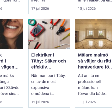
ni göra för
livet. När...
än en etikett på en
...
26
17 juli 2026
15 juli 2026
k
Elektriker i
Målare malmö
d i
Täby: Säker och
så väljer du rätt
n
effektiv
hantverkare för
 leende du
elinstallation i
hem och företa
de märks
När man bor i Täby,
Att anlita en
med
norrort
Många
en av de mest
professionell
r i Skövde
expansiva
målare kan
 över sina
områdena i
förvandla både
men skjuter
Stockholms norrort,
bostad och
26
12 juli 2026
11 juli 2026
ör...
är b...
arbetsplats på kort
tid. Färger, yt...