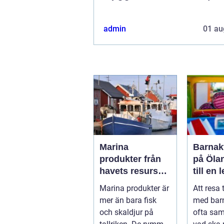
admin
01 au
Marina
Barnakt
produkter från
på Öla
havets resurser
till en 
till hållbara
för hel
Marina produkter är
Att resa 
upplevelser
mer än bara fisk
med bar
och skaldjur på
ofta sa