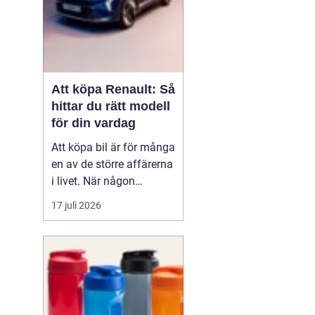
Att köpa Renault: Så
hittar du rätt modell
för din vardag
Att köpa bil är för många
en av de större affärerna
i livet. När någon
funderar på att köpa
17 juli 2026
Renault Skåne
handl...