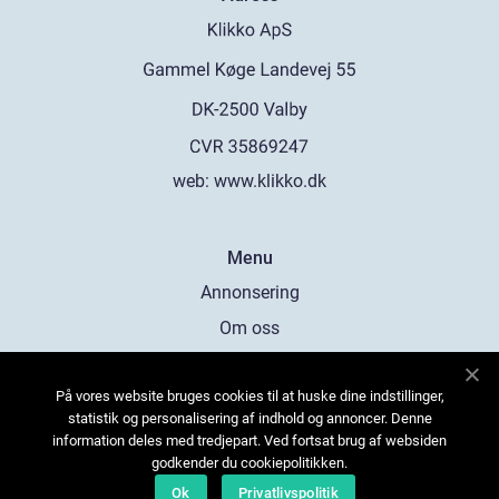
web:
www.klikko.dk
Menu
Annonsering
Om oss
Cookies
På vores website bruges cookies til at huske dine indstillinger,
Kontakta oss
statistik og personalisering af indhold og annoncer. Denne
Sitemap
information deles med tredjepart. Ved fortsat brug af websiden
godkender du cookiepolitikken.
Ok
Privatlivspolitik