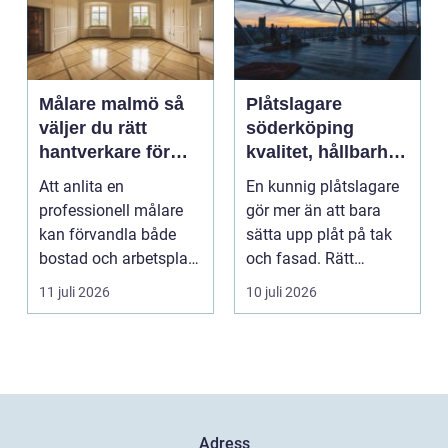
Målare malmö så
Plåtslagare
väljer du rätt
söderköping
hantverkare för
kvalitet, hållbarhet
hem och företag
och tryggt
Att anlita en
En kunnig plåtslagare
takarbete
professionell målare
gör mer än att bara
kan förvandla både
sätta upp plåt på tak
bostad och arbetsplats
och fasad. Rätt
på kort tid. Färger, yt...
plåtarbeten skyddar ...
11 juli 2026
10 juli 2026
Adress