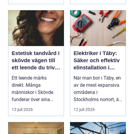
valet av däck...
Estetisk tandvård i
Elektriker i Täby:
skövde vägen till
Säker och effektiv
ett leende du trivs
elinstallation i
med
norrort
Ett leende märks
När man bor i Täby, en
direkt. Många
av de mest expansiva
människor i Skövde
områdena i
funderar över sina
Stockholms norrort, är
tänder, men skjuter
b...
13 juli 2026
12 juli 2026
upp att gör...