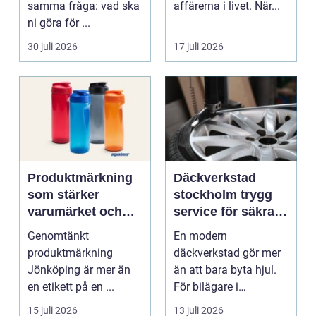
samma fråga: vad ska
affärerna i livet. När...
ni göra för ...
30 juli 2026
17 juli 2026
Produktmärkning
Däckverkstad
som stärker
stockholm trygg
varumärket och
service för säkra
förenklar vardagen
mil året runt
Genomtänkt
En modern
produktmärkning
däckverkstad gör mer
Jönköping är mer än
än att bara byta hjul.
en etikett på en ...
För bilägare i
Stockholm handlar
15 juli 2026
13 juli 2026