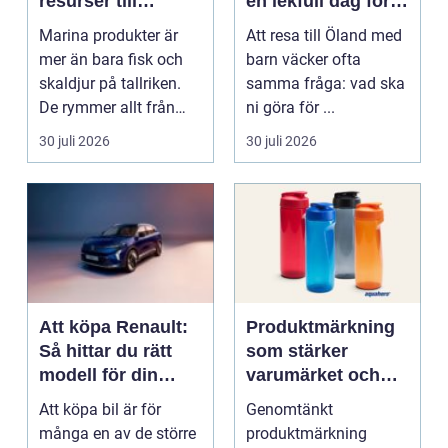
resurser till
en lekfull dag för
hållbara
hela familjen
Marina produkter är
Att resa till Öland med
upplevelser
mer än bara fisk och
barn väcker ofta
skaldjur på tallriken.
samma fråga: vad ska
De rymmer allt från
ni göra för ...
mat och hälsa ti...
30 juli 2026
30 juli 2026
Att köpa Renault:
Produktmärkning
Så hittar du rätt
som stärker
modell för din
varumärket och
vardag
förenklar vardagen
Att köpa bil är för
Genomtänkt
många en av de större
produktmärkning