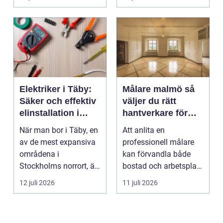
valet av däck...
upp att gör...
Elektriker i Täby:
Målare malmö så
Säker och effektiv
väljer du rätt
elinstallation i
hantverkare för
norrort
hem och företag
När man bor i Täby, en
Att anlita en
av de mest expansiva
professionell målare
områdena i
kan förvandla både
Stockholms norrort, är
bostad och arbetsplats
b...
på kort tid. Färger, yt...
12 juli 2026
11 juli 2026