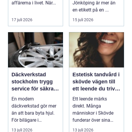
affärerna i livet. När...
Jönköping är mer än
en etikett på en ...
17 juli 2026
15 juli 2026
Däckverkstad
Estetisk tandvård i
stockholm trygg
skövde vägen till
service för säkra
ett leende du trivs
mil året runt
med
En modern
Ett leende märks
däckverkstad gör mer
direkt. Många
än att bara byta hjul.
människor i Skövde
För bilägare i
funderar över sina
Stockholm handlar
tänder, men skjuter
13 juli 2026
13 juli 2026