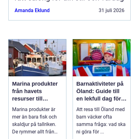
Amanda Eklund
31 juli 2026
Marina produkter
Barnaktiviteter på
från havets
Öland: Guide till
resurser till
en lekfull dag för
hållbara
hela familjen
Marina produkter är
Att resa till Öland med
upplevelser
mer än bara fisk och
barn väcker ofta
skaldjur på tallriken.
samma fråga: vad ska
De rymmer allt från
ni göra för ...