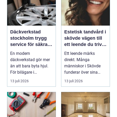
Däckverkstad
Estetisk tandvård i
stockholm trygg
skövde vägen till
service för säkra
ett leende du trivs
mil året runt
med
En modern
Ett leende märks
däckverkstad gör mer
direkt. Många
än att bara byta hjul.
människor i Skövde
För bilägare i
funderar över sina
Stockholm handlar
tänder, men skjuter
13 juli 2026
13 juli 2026
valet av däck...
upp att gör...