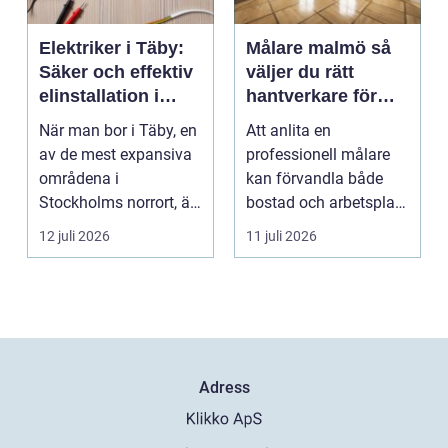
Elektriker i Täby:
Målare malmö så
Säker och effektiv
väljer du rätt
elinstallation i
hantverkare för
norrort
hem och företag
När man bor i Täby, en
Att anlita en
av de mest expansiva
professionell målare
områdena i
kan förvandla både
Stockholms norrort, är
bostad och arbetsplats
b...
på kort tid. Färger, yt...
12 juli 2026
11 juli 2026
Adress