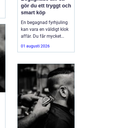
gör du ett tryggt och
smart köp
En begagnad fyrhjuling
kan vara en väldigt klok
affär. Du får mycket
funktion för pengarna
01 augusti 2026
och slipper den största
värdeminskningen som
ofta kommer direkt när
en maskin är ny.
Samtidigt kräver ett
andrahandsköp mer
eftertanke. Den som vill
köpa