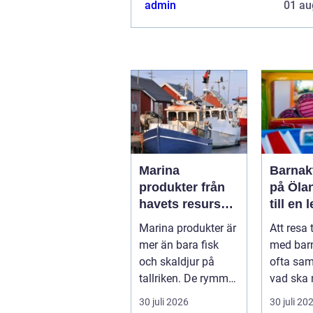
admin
01 au
Marina
Barnakt
produkter från
på Öla
havets resurser
till en 
till hållbara
för hel
Marina produkter är
Att resa 
upplevelser
mer än bara fisk
med bar
och skaldjur på
ofta sa
tallriken. De rymmer
vad ska 
allt från mat och
...
30 juli 2026
30 juli 20
hälsa ti...