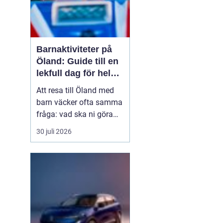
Barnaktiviteter på
Öland: Guide till en
lekfull dag för hela
familjen
Att resa till Öland med
barn väcker ofta samma
fråga: vad ska ni göra
för att alla ska trivas,
30 juli 2026
oavsett ålder och
energinivå? Ön har en
unik kombination av
natur, lek och lugn, och
är full av upplevelser...