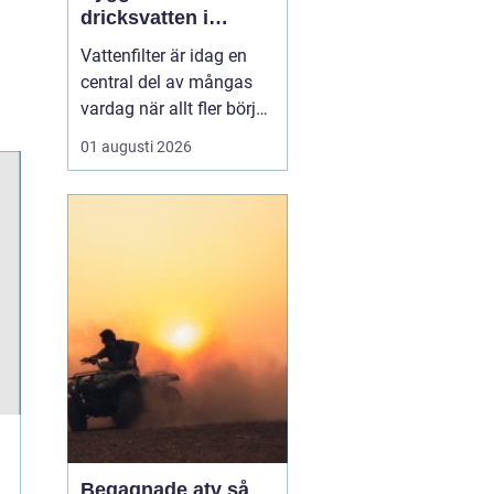
dricksvatten i
vardagen
Vattenfilter är idag en
central del av mångas
vardag när allt fler börjar
fundera på kvaliteten på
01 augusti 2026
vattnet som kommer ur
kranaen. Många tar rent
vatten för givet, men
skillnader i vattenkvalitet
mellan olika områden
kan vara stora. Vissa har
hårt vat...
Begagnade atv så