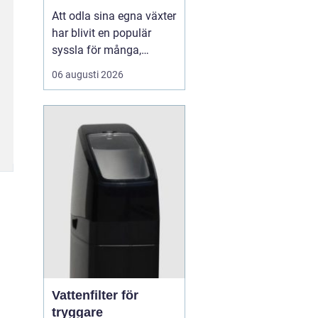
Att odla sina egna växter
har blivit en populär
syssla för många,
oavsett om det handlar
06 augusti 2026
om att ha en prunkande
trädgård, en kolonilott
eller en liten
balkongträdgård i stan.
En av de mest effektiva
och este...
Vattenfilter för
tryggare