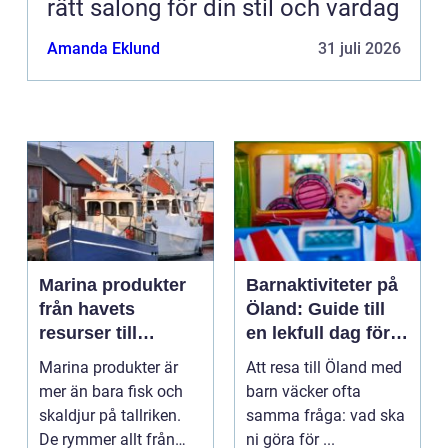
rätt salong för din stil och vardag
Amanda Eklund
31 juli 2026
Marina produkter
Barnaktiviteter på
från havets
Öland: Guide till
resurser till
en lekfull dag för
hållbara
hela familjen
Marina produkter är
Att resa till Öland med
upplevelser
mer än bara fisk och
barn väcker ofta
skaldjur på tallriken.
samma fråga: vad ska
De rymmer allt från
ni göra för ...