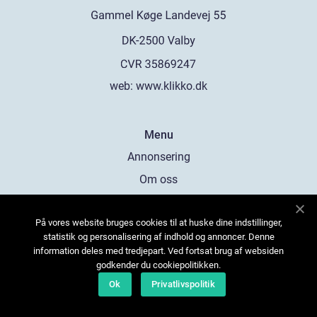
web:
www.klikko.dk
Menu
Annonsering
Om oss
Cookies
På vores website bruges cookies til at huske dine indstillinger,
Kontakta oss
statistik og personalisering af indhold og annoncer. Denne
Sitemap
information deles med tredjepart. Ved fortsat brug af websiden
godkender du cookiepolitikken.
Ok
Privatlivspolitik