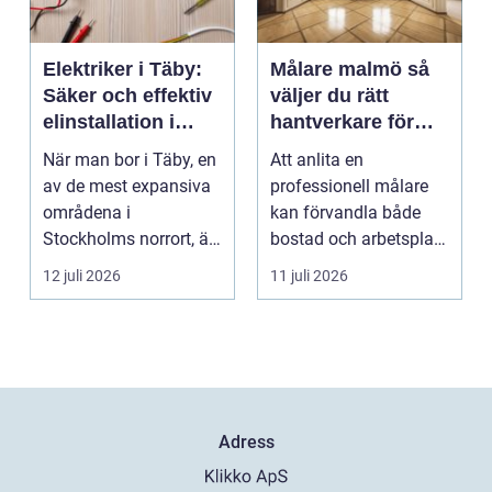
Elektriker i Täby:
Målare malmö så
Säker och effektiv
väljer du rätt
elinstallation i
hantverkare för
norrort
hem och företag
När man bor i Täby, en
Att anlita en
av de mest expansiva
professionell målare
områdena i
kan förvandla både
Stockholms norrort, är
bostad och arbetsplats
b...
på kort tid. Färger, yt...
12 juli 2026
11 juli 2026
Adress