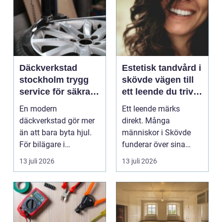
Däckverkstad
Estetisk tandvård i
stockholm trygg
skövde vägen till
service för säkra
ett leende du trivs
mil året runt
med
En modern
Ett leende märks
däckverkstad gör mer
direkt. Många
än att bara byta hjul.
människor i Skövde
För bilägare i
funderar över sina
Stockholm handlar
tänder, men skjuter
13 juli 2026
13 juli 2026
valet av däck...
upp att gör...