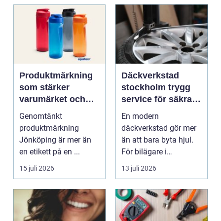
Produktmärkning
Däckverkstad
som stärker
stockholm trygg
varumärket och
service för säkra
förenklar vardagen
mil året runt
Genomtänkt
En modern
produktmärkning
däckverkstad gör mer
Jönköping är mer än
än att bara byta hjul.
en etikett på en ...
För bilägare i
Stockholm handlar
15 juli 2026
13 juli 2026
valet av däck...