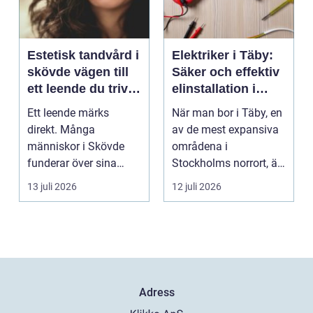
Estetisk tandvård i
Elektriker i Täby:
skövde vägen till
Säker och effektiv
ett leende du trivs
elinstallation i
med
norrort
Ett leende märks
När man bor i Täby, en
direkt. Många
av de mest expansiva
människor i Skövde
områdena i
funderar över sina
Stockholms norrort, är
tänder, men skjuter
b...
13 juli 2026
12 juli 2026
upp att gör...
Adress