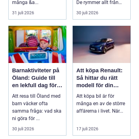
många &a...
De rymmer allt från
mat och hälsa ti...
31 juli 2026
30 juli 2026
Barnaktiviteter på
Att köpa Renault:
Öland: Guide till
Så hittar du rätt
en lekfull dag för
modell för din
hela familjen
vardag
Att resa till Öland med
Att köpa bil är för
barn väcker ofta
många en av de större
samma fråga: vad ska
affärerna i livet. När...
ni göra för ...
30 juli 2026
17 juli 2026