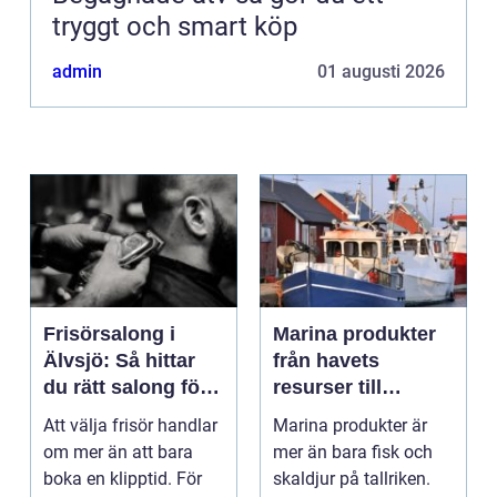
tryggt och smart köp
admin
01 augusti 2026
Frisörsalong i
Marina produkter
Älvsjö: Så hittar
från havets
du rätt salong för
resurser till
din stil och vardag
hållbara
Att välja frisör handlar
Marina produkter är
upplevelser
om mer än att bara
mer än bara fisk och
boka en klipptid. För
skaldjur på tallriken.