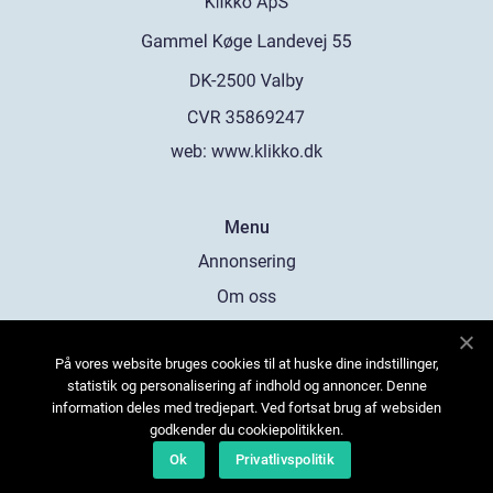
web:
www.klikko.dk
Menu
Annonsering
Om oss
Cookies
På vores website bruges cookies til at huske dine indstillinger,
Kontakta oss
statistik og personalisering af indhold og annoncer. Denne
Sitemap
information deles med tredjepart. Ved fortsat brug af websiden
godkender du cookiepolitikken.
Ok
Privatlivspolitik