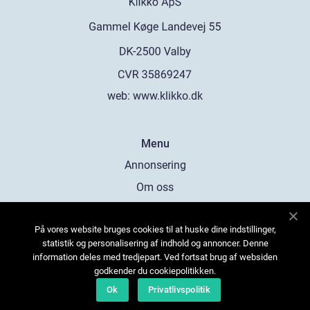
web:
www.klikko.dk
Menu
Annonsering
Om oss
Cookies
På vores website bruges cookies til at huske dine indstillinger,
Kontakta oss
statistik og personalisering af indhold og annoncer. Denne
Sitemap
information deles med tredjepart. Ved fortsat brug af websiden
godkender du cookiepolitikken.
Ok
Privatlivspolitik