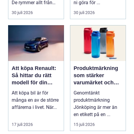
De rymmer allt från
ni göra för ...
mat och hälsa ti...
30 juli 2026
30 juli 2026
Att köpa Renault:
Produktmärkning
Så hittar du rätt
som stärker
modell för din
varumärket och
vardag
förenklar vardagen
Att köpa bil är för
Genomtänkt
många en av de större
produktmärkning
affärerna i livet. När...
Jönköping är mer än
en etikett på en ...
17 juli 2026
15 juli 2026