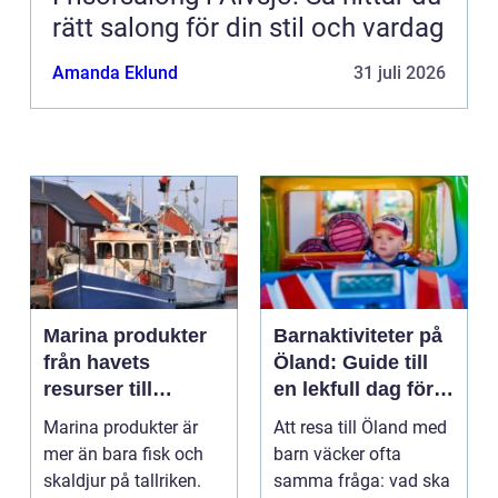
rätt salong för din stil och vardag
Amanda Eklund
31 juli 2026
Marina produkter
Barnaktiviteter på
från havets
Öland: Guide till
resurser till
en lekfull dag för
hållbara
hela familjen
Marina produkter är
Att resa till Öland med
upplevelser
mer än bara fisk och
barn väcker ofta
skaldjur på tallriken.
samma fråga: vad ska