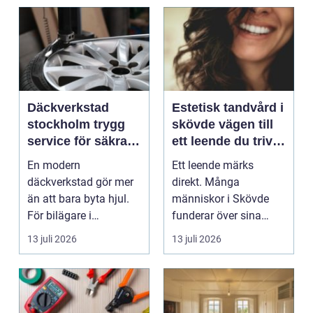
Däckverkstad
Estetisk tandvård i
stockholm trygg
skövde vägen till
service för säkra
ett leende du trivs
mil året runt
med
En modern
Ett leende märks
däckverkstad gör mer
direkt. Många
än att bara byta hjul.
människor i Skövde
För bilägare i
funderar över sina
Stockholm handlar
tänder, men skjuter
13 juli 2026
13 juli 2026
valet av däck...
upp att gör...