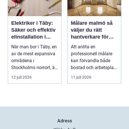
Elektriker i Täby:
Målare malmö så
Säker och effektiv
väljer du rätt
elinstallation i
hantverkare för
norrort
hem och företag
När man bor i Täby, en
Att anlita en
av de mest expansiva
professionell målare
områdena i
kan förvandla både
Stockholms norrort, är
bostad och arbetsplats
b...
på kort tid. Färger, yt...
12 juli 2026
11 juli 2026
Adress