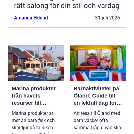
rätt salong för din stil och vardag
Amanda Eklund
31 juli 2026
Marina produkter
Barnaktiviteter på
från havets
Öland: Guide till
resurser till
en lekfull dag för
hållbara
hela familjen
Marina produkter är
Att resa till Öland med
upplevelser
mer än bara fisk och
barn väcker ofta
skaldjur på tallriken.
samma fråga: vad ska