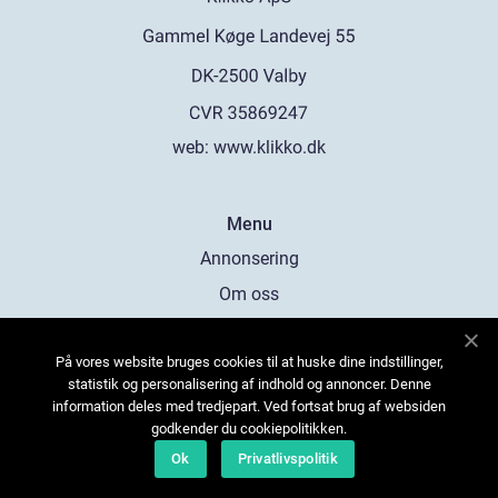
web:
www.klikko.dk
Menu
Annonsering
Om oss
Cookies
På vores website bruges cookies til at huske dine indstillinger,
Kontakta oss
statistik og personalisering af indhold og annoncer. Denne
Sitemap
information deles med tredjepart. Ved fortsat brug af websiden
godkender du cookiepolitikken.
Ok
Privatlivspolitik