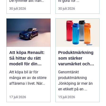
De rymmer allt från
ni göra för ...
mat och hälsa ti...
30 juli 2026
30 juli 2026
Att köpa Renault:
Produktmärkning
Så hittar du rätt
som stärker
modell för din
varumärket och
vardag
förenklar vardagen
Att köpa bil är för
Genomtänkt
många en av de större
produktmärkning
affärerna i livet. När...
Jönköping är mer än
en etikett på en ...
17 juli 2026
15 juli 2026