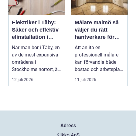
Elektriker i Täby:
Målare malmö så
Säker och effektiv
väljer du rätt
elinstallation i
hantverkare för
norrort
hem och företag
När man bor i Täby, en
Att anlita en
av de mest expansiva
professionell målare
områdena i
kan förvandla både
Stockholms norrort, är
bostad och arbetsplats
b...
på kort tid. Färger, yt...
12 juli 2026
11 juli 2026
Adress