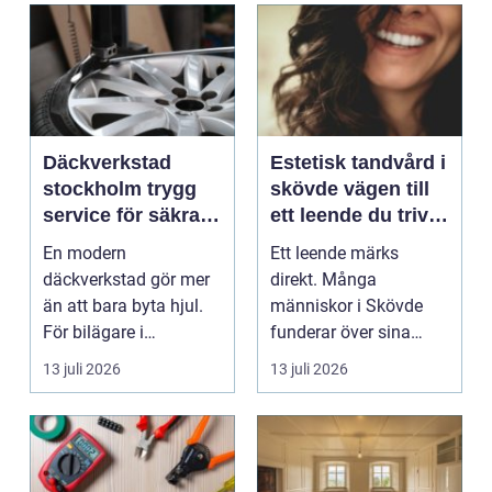
Däckverkstad
Estetisk tandvård i
stockholm trygg
skövde vägen till
service för säkra
ett leende du trivs
mil året runt
med
En modern
Ett leende märks
däckverkstad gör mer
direkt. Många
än att bara byta hjul.
människor i Skövde
För bilägare i
funderar över sina
Stockholm handlar
tänder, men skjuter
13 juli 2026
13 juli 2026
valet av däck...
upp att gör...