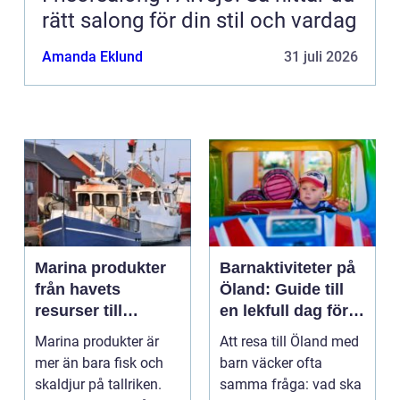
rätt salong för din stil och vardag
Amanda Eklund
31 juli 2026
Marina produkter
Barnaktiviteter på
från havets
Öland: Guide till
resurser till
en lekfull dag för
hållbara
hela familjen
Marina produkter är
Att resa till Öland med
upplevelser
mer än bara fisk och
barn väcker ofta
skaldjur på tallriken.
samma fråga: vad ska