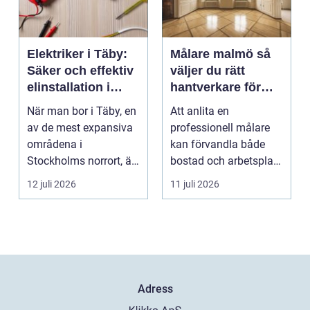
Elektriker i Täby:
Målare malmö så
Säker och effektiv
väljer du rätt
elinstallation i
hantverkare för
norrort
hem och företag
När man bor i Täby, en
Att anlita en
av de mest expansiva
professionell målare
områdena i
kan förvandla både
Stockholms norrort, är
bostad och arbetsplats
b...
på kort tid. Färger, yt...
12 juli 2026
11 juli 2026
Adress