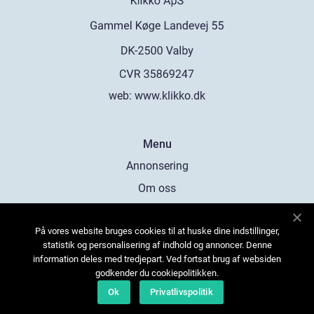
web:
www.klikko.dk
Menu
Annonsering
Om oss
Cookies
På vores website bruges cookies til at huske dine indstillinger,
Kontakta oss
statistik og personalisering af indhold og annoncer. Denne
Sitemap
information deles med tredjepart. Ved fortsat brug af websiden
godkender du cookiepolitikken.
Ok
Privatlivspolitik