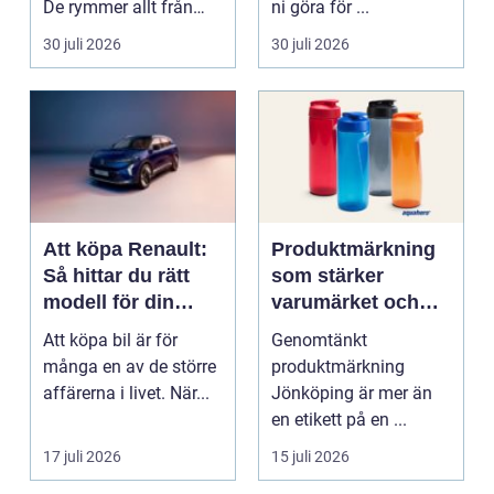
De rymmer allt från
ni göra för ...
mat och hälsa ti...
30 juli 2026
30 juli 2026
Att köpa Renault:
Produktmärkning
Så hittar du rätt
som stärker
modell för din
varumärket och
vardag
förenklar vardagen
Att köpa bil är för
Genomtänkt
många en av de större
produktmärkning
affärerna i livet. När...
Jönköping är mer än
en etikett på en ...
17 juli 2026
15 juli 2026