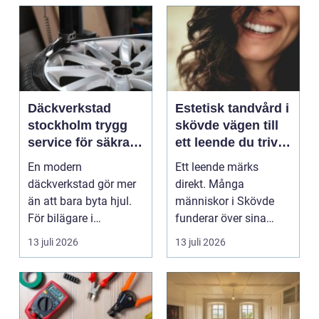
Däckverkstad
Estetisk tandvård i
stockholm trygg
skövde vägen till
service för säkra
ett leende du trivs
mil året runt
med
En modern
Ett leende märks
däckverkstad gör mer
direkt. Många
än att bara byta hjul.
människor i Skövde
För bilägare i
funderar över sina
Stockholm handlar
tänder, men skjuter
13 juli 2026
13 juli 2026
valet av däck...
upp att gör...