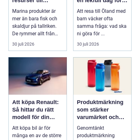
resurser till
en lekfull dag för
hållbara
hela familjen
Marina produkter är
Att resa till Öland med
upplevelser
mer än bara fisk och
barn väcker ofta
skaldjur på tallriken.
samma fråga: vad ska
De rymmer allt från
ni göra för ...
mat och hälsa ti...
30 juli 2026
30 juli 2026
Att köpa Renault:
Produktmärkning
Så hittar du rätt
som stärker
modell för din
varumärket och
vardag
förenklar vardagen
Att köpa bil är för
Genomtänkt
många en av de större
produktmärkning