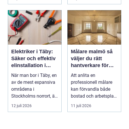
valet av däck...
upp att gör...
Elektriker i Täby:
Målare malmö så
Säker och effektiv
väljer du rätt
elinstallation i
hantverkare för
norrort
hem och företag
När man bor i Täby, en
Att anlita en
av de mest expansiva
professionell målare
områdena i
kan förvandla både
Stockholms norrort, är
bostad och arbetsplats
b...
på kort tid. Färger, yt...
12 juli 2026
11 juli 2026