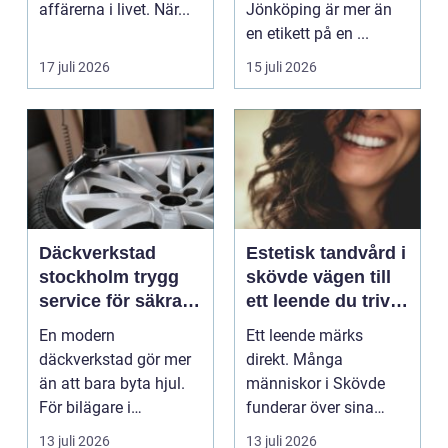
affärerna i livet. När...
Jönköping är mer än
en etikett på en ...
17 juli 2026
15 juli 2026
Däckverkstad
Estetisk tandvård i
stockholm trygg
skövde vägen till
service för säkra
ett leende du trivs
mil året runt
med
En modern
Ett leende märks
däckverkstad gör mer
direkt. Många
än att bara byta hjul.
människor i Skövde
För bilägare i
funderar över sina
Stockholm handlar
tänder, men skjuter
13 juli 2026
13 juli 2026