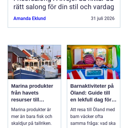
rätt salong för din stil och vardag
Amanda Eklund
31 juli 2026
Marina produkter
Barnaktiviteter på
från havets
Öland: Guide till
resurser till
en lekfull dag för
hållbara
hela familjen
Marina produkter är
Att resa till Öland med
upplevelser
mer än bara fisk och
barn väcker ofta
skaldjur på tallriken.
samma fråga: vad ska