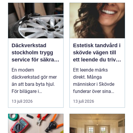
Däckverkstad
Estetisk tandvård i
stockholm trygg
skövde vägen till
service för säkra
ett leende du trivs
mil året runt
med
En modern
Ett leende märks
däckverkstad gör mer
direkt. Många
än att bara byta hjul.
människor i Skövde
För bilägare i
funderar över sina
Stockholm handlar
tänder, men skjuter
13 juli 2026
13 juli 2026
valet av däck...
upp att gör...