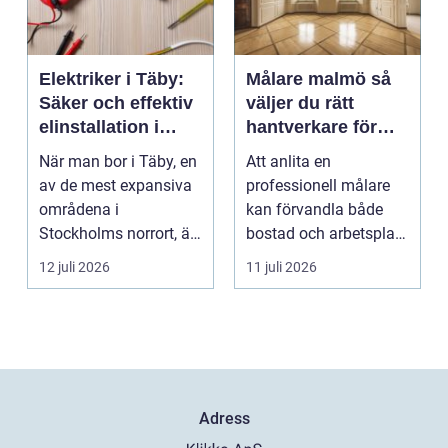
Elektriker i Täby:
Målare malmö så
Säker och effektiv
väljer du rätt
elinstallation i
hantverkare för
norrort
hem och företag
När man bor i Täby, en
Att anlita en
av de mest expansiva
professionell målare
områdena i
kan förvandla både
Stockholms norrort, är
bostad och arbetsplats
b...
på kort tid. Färger, yt...
12 juli 2026
11 juli 2026
Adress