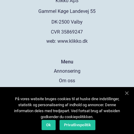
web:
www.klikko.dk
Menu
Annonsering
Om oss
Cookies
På vores website bruges cookies til at huske dine indstillinger,
Kontakta oss
statistik og personalisering af indhold og annoncer. Denne
Sitemap
information deles med tredjepart. Ved fortsat brug af websiden
godkender du cookiepolitikken.
Ok
Privatlivspolitik