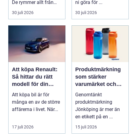
De rymmer allt från
ni göra för ...
mat och hälsa ti...
30 juli 2026
30 juli 2026
Att köpa Renault:
Produktmärkning
Så hittar du rätt
som stärker
modell för din
varumärket och
vardag
förenklar vardagen
Att köpa bil är för
Genomtänkt
många en av de större
produktmärkning
affärerna i livet. När...
Jönköping är mer än
en etikett på en ...
17 juli 2026
15 juli 2026