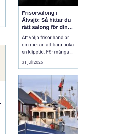
Frisörsalong i
Älvsjö: Så hittar du
rätt salong för din
stil och vardag
Att välja frisör handlar
om mer än att bara boka
en klipptid. För många är
frisörbesöket en paus i
31 juli 2026
vardagen, en chans att
förnya sig eller bara
känna sig mer som sig
n
själv. I Älvsjö fi...