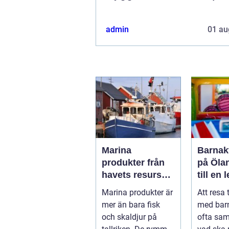
admin
01 au
Marina
Barnakt
produkter från
på Öla
havets resurser
till en 
till hållbara
för hel
Marina produkter är
Att resa 
upplevelser
mer än bara fisk
med bar
och skaldjur på
ofta sa