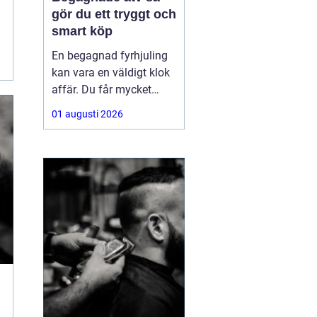
gör du ett tryggt och
smart köp
En begagnad fyrhjuling
kan vara en väldigt klok
affär. Du får mycket
funktion för pengarna
01 augusti 2026
och slipper den största
värdeminskningen som
ofta kommer direkt när
en maskin är ny.
Samtidigt kräver ett
andrahandsköp mer
eftertanke. Den som vill
köpa