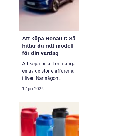
Att köpa Renault: Så
hittar du rätt modell
för din vardag
Att köpa bil är för många
en av de större affärerna
i livet. När någon
funderar på att köpa
17 juli 2026
Renault Skåne
handl...