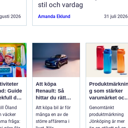
stil och vardag
gusti 2026
Amanda Eklund
31 juli 2026
iviteter
Att köpa
Produktmärkni
nd: Guide
Renault: Så
g som stärker
lekfull dag
hittar du rätt
varumärket och
a familjen
modell för din
förenklar
till Öland
Att köpa bil är för
Genomtänkt
vardag
vardagen
n väcker
många en av de
produktmärkning
mma fråga:
större affärerna i
Jönköping är mer