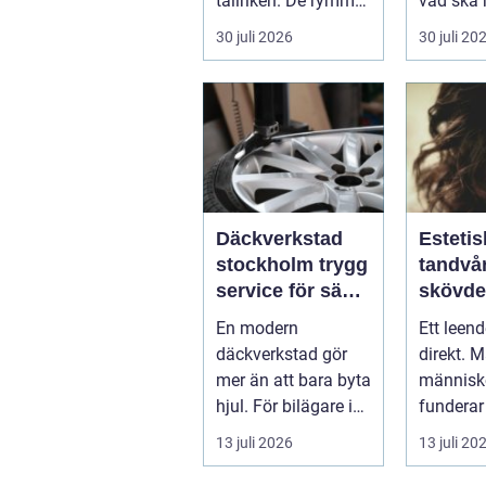
tallriken. De rymmer
vad ska 
allt från mat och
...
30 juli 2026
30 juli 20
hälsa ti...
Däckverkstad
Estetis
stockholm trygg
tandvår
service för säkra
skövde väge
mil året runt
till ett
En modern
Ett leen
trivs 
däckverkstad gör
direkt. 
mer än att bara byta
människo
hjul. För bilägare i
funderar
Stockholm handlar
tänder, 
13 juli 2026
13 juli 20
valet av däck...
upp att g