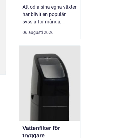
Att odla sina egna växter
har blivit en populär
syssla för många,
oavsett om det handlar
06 augusti 2026
om att ha en prunkande
trädgård, en kolonilott
eller en liten
balkongträdgård i stan.
En av de mest effektiva
och este...
Vattenfilter för
tryggare