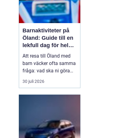
Barnaktiviteter på
Öland: Guide till en
lekfull dag för hela
familjen
Att resa till Öland med
barn väcker ofta samma
fråga: vad ska ni göra
för att alla ska trivas,
30 juli 2026
oavsett ålder och
energinivå? Ön har en
unik kombination av
natur, lek och lugn, och
är full av upplevelser...