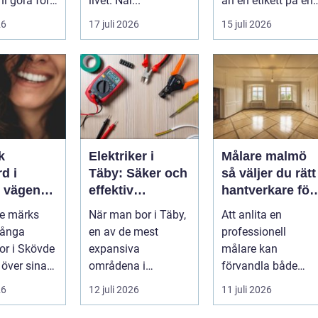
ni göra för
livet. När...
än en etikett på en
...
26
17 juli 2026
15 juli 2026
k
Elektriker i
Målare malmö
d i
Täby: Säker och
så väljer du rätt
n
effektiv
hantverkare för
 leende du
elinstallation i
hem och företa
de märks
När man bor i Täby,
Att anlita en
med
norrort
Många
en av de mest
professionell
r i Skövde
expansiva
målare kan
 över sina
områdena i
förvandla både
men skjuter
Stockholms norrort,
bostad och
26
12 juli 2026
11 juli 2026
ör...
är b...
arbetsplats på kort
tid. Färger, yt...