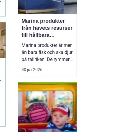
Marina produkter
från havets resurser
till hållbara
upplevelser
Marina produkter är mer
än bara fisk och skaldjur
på tallriken. De rymmer
allt från mat och hälsa
30 juli 2026
till friluftsliv, kultur och
besöksnäring. I kustnära
g
områden spelar havet en
central roll för både
ekonomi och livskvalitet.
När fler söker sig mot
nat...