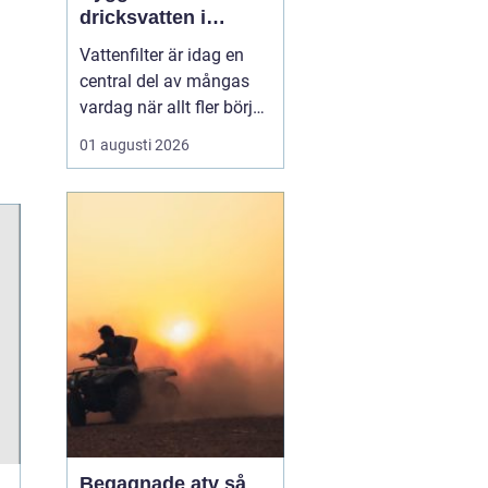
dricksvatten i
vardagen
Vattenfilter är idag en
central del av mångas
vardag när allt fler börjar
fundera på kvaliteten på
01 augusti 2026
vattnet som kommer ur
kranaen. Många tar rent
vatten för givet, men
skillnader i vattenkvalitet
mellan olika områden
kan vara stora. Vissa har
hårt vat...
Begagnade atv så