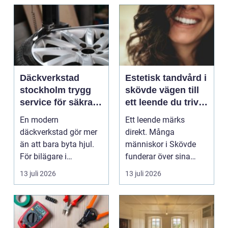
Däckverkstad
Estetisk tandvård i
stockholm trygg
skövde vägen till
service för säkra
ett leende du trivs
mil året runt
med
En modern
Ett leende märks
däckverkstad gör mer
direkt. Många
än att bara byta hjul.
människor i Skövde
För bilägare i
funderar över sina
Stockholm handlar
tänder, men skjuter
13 juli 2026
13 juli 2026
valet av däck...
upp att gör...