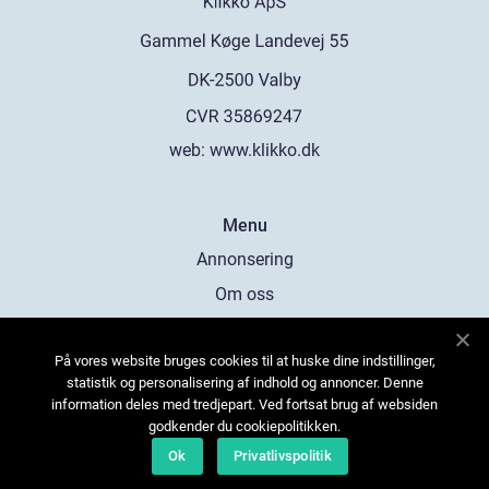
web:
www.klikko.dk
Menu
Annonsering
Om oss
Cookies
På vores website bruges cookies til at huske dine indstillinger,
Kontakta oss
statistik og personalisering af indhold og annoncer. Denne
Sitemap
information deles med tredjepart. Ved fortsat brug af websiden
godkender du cookiepolitikken.
Ok
Privatlivspolitik