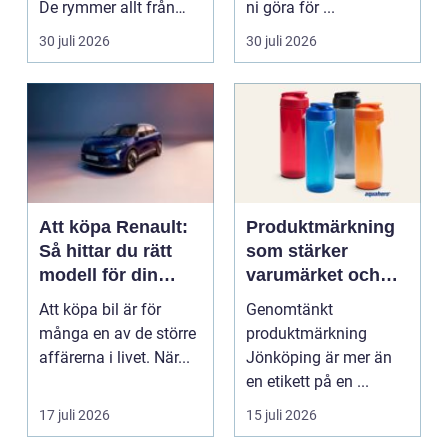
De rymmer allt från
ni göra för ...
mat och hälsa ti...
30 juli 2026
30 juli 2026
Att köpa Renault:
Produktmärkning
Så hittar du rätt
som stärker
modell för din
varumärket och
vardag
förenklar vardagen
Att köpa bil är för
Genomtänkt
många en av de större
produktmärkning
affärerna i livet. När...
Jönköping är mer än
en etikett på en ...
17 juli 2026
15 juli 2026