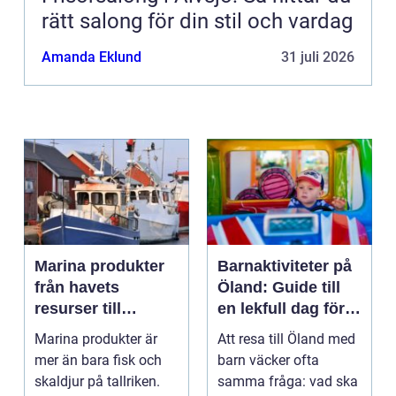
rätt salong för din stil och vardag
Amanda Eklund
31 juli 2026
Marina produkter
Barnaktiviteter på
från havets
Öland: Guide till
resurser till
en lekfull dag för
hållbara
hela familjen
Marina produkter är
Att resa till Öland med
upplevelser
mer än bara fisk och
barn väcker ofta
skaldjur på tallriken.
samma fråga: vad ska