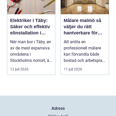
Elektriker i Täby:
Målare malmö så
Säker och effektiv
väljer du rätt
elinstallation i
hantverkare för
norrort
hem och företag
När man bor i Täby, en
Att anlita en
av de mest expansiva
professionell målare
områdena i
kan förvandla både
Stockholms norrort, är
bostad och arbetsplats
b...
på kort tid. Färger, yt...
12 juli 2026
11 juli 2026
Adress