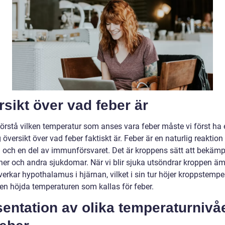
sikt över vad feber är
förstå vilken temperatur som anses vara feber måste vi först ha 
 översikt över vad feber faktiskt är. Feber är en naturlig reaktion
 och en del av immunförsvaret. Det är kroppens sätt att bekäm
oner och andra sjukdomar. När vi blir sjuka utsöndrar kroppen ä
erkar hypothalamus i hjärnan, vilket i sin tur höjer kroppstempe
den höjda temperaturen som kallas för feber.
entation av olika temperaturnivå