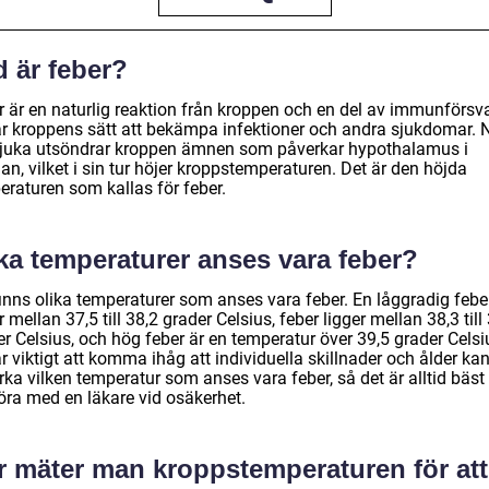
d är feber?
r är en naturlig reaktion från kroppen och en del av immunförsva
är kroppens sätt att bekämpa infektioner och andra sjukdomar. N
 sjuka utsöndrar kroppen ämnen som påverkar hypothalamus i
an, vilket i sin tur höjer kroppstemperaturen. Det är den höjda
eraturen som kallas för feber.
ka temperaturer anses vara feber?
finns olika temperaturer som anses vara feber. En låggradig febe
r mellan 37,5 till 38,2 grader Celsius, feber ligger mellan 38,3 till
r Celsius, och hög feber är en temperatur över 39,5 grader Celsi
r viktigt att komma ihåg att individuella skillnader och ålder ka
ka vilken temperatur som anses vara feber, så det är alltid bäst 
öra med en läkare vid osäkerhet.
r mäter man kroppstemperaturen för att