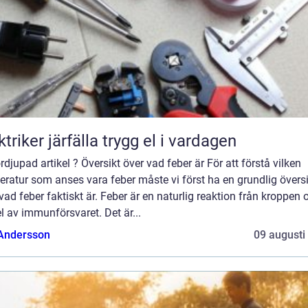
Elektriker järfälla trygg el i vardagen
rdjupad artikel ? Översikt över vad feber är För att förstå vilken
ratur som anses vara feber måste vi först ha en grundlig översi
vad feber faktiskt är. Feber är en naturlig reaktion från kroppen 
l av immunförsvaret. Det är...
 Andersson
09 augusti