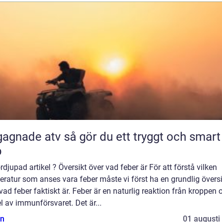
 atv så gör du ett tryggt och smart
p
rdjupad artikel ? Översikt över vad feber är För att förstå vilken
ratur som anses vara feber måste vi först ha en grundlig översi
vad feber faktiskt är. Feber är en naturlig reaktion från kroppen 
l av immunförsvaret. Det är...
n
01 augusti