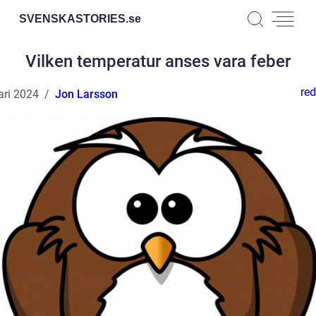
SVENSKASTORIES.
se
Vilken temperatur anses vara feber
red
ari 2024
Jon Larsson