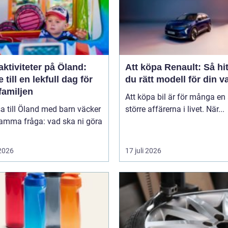
ktiviteter på Öland:
Att köpa Renault: Så hit
 till en lekfull dag för
du rätt modell för din v
familjen
Att köpa bil är för många en
sa till Öland med barn väcker
större affärerna i livet. När...
samma fråga: vad ska ni göra
 2026
17 juli 2026