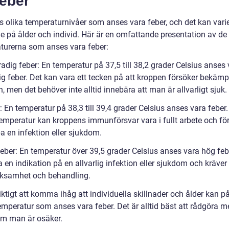
feber
ns olika temperaturnivåer som anses vara feber, och det kan vari
e på ålder och individ. Här är en omfattande presentation av de 
turerna som anses vara feber:
adig feber: En temperatur på 37,5 till 38,2 grader Celsius anses
ig feber. Det kan vara ett tecken på att kroppen försöker bekäm
n, men det behöver inte alltid innebära att man är allvarligt sjuk.
: En temperatur på 38,3 till 39,4 grader Celsius anses vara feber.
emperatur kan kroppens immunförsvar vara i fullt arbete och fö
 en infektion eller sjukdom.
feber: En temperatur över 39,5 grader Celsius anses vara hög feb
 en indikation på en allvarlig infektion eller sjukdom och kräver
ksamhet och behandling.
iktigt att komma ihåg att individuella skillnader och ålder kan p
emperatur som anses vara feber. Det är alltid bäst att rådgöra m
om man är osäker.