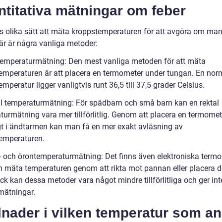
titativa mätningar om feber
ns olika sätt att mäta kroppstemperaturen för att avgöra om man
Här är några vanliga metoder:
 temperaturmätning: Den mest vanliga metoden för att mäta
emperaturen är att placera en termometer under tungan. En nor
mperatur ligger vanligtvis runt 36,5 till 37,5 grader Celsius.
al temperaturmätning: För spädbarn och små barn kan en rektal
turmätning vara mer tillförlitlig. Genom att placera en termomet
igt i ändtarmen kan man få en mer exakt avläsning av
emperaturen.
- och örontemperaturmätning: Det finns även elektroniska term
 mäta temperaturen genom att rikta mot pannan eller placera d
ck kan dessa metoder vara något mindre tillförlitliga och ger inte
mätningar.
lnader i vilken temperatur som a