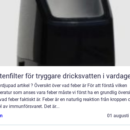
tenfilter för tryggare dricksvatten i vardag
rdjupad artikel ? Översikt över vad feber är För att förstå vilken
ratur som anses vara feber måste vi först ha en grundlig översi
vad feber faktiskt är. Feber är en naturlig reaktion från kroppen 
l av immunförsvaret. Det är...
n
01 augusti