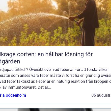
lkrage corten: en hållbar lösning för
dgården
rdjupad artikel ? Översikt över vad feber är För att förstå vilken
ratur som anses vara feber måste vi först ha en grundlig översi
vad feber faktiskt är. Feber är en naturlig reaktion från kroppen 
l av immunförsvaret. Det är...
oria Uddenholm
06 augusti