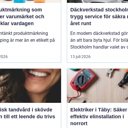
uktmärkning som
Däckverkstad stockho
ker varumärket och
trygg service för säkra 
nklar vardagen
året runt
tänkt produktmärkning
En modern däckverkstad gör
ing är mer än en etikett på
än att bara byta hjul. För bil
Stockholm handlar valet av d
 2026
13 juli 2026
isk tandvård i skövde
Elektriker i Täby: Säke
 till ett leende du trivs
effektiv elinstallation i
norrort