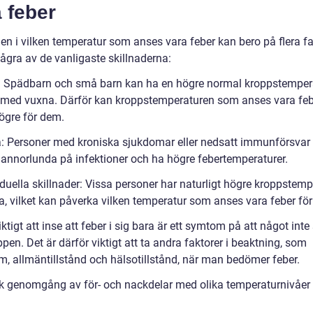
 feber
en i vilken temperatur som anses vara feber kan bero på flera fa
ågra av de vanligaste skillnaderna:
r: Spädbarn och små barn kan ha en högre normal kroppstemper
 med vuxna. Därför kan kroppstemperaturen som anses vara feb
ögre för dem.
a: Personer med kroniska sjukdomar eller nedsatt immunförsvar
 annorlunda på infektioner och ha högre febertemperaturer.
iduella skillnader: Vissa personer har naturligt högre kroppstemp
a, vilket kan påverka vilken temperatur som anses vara feber fö
iktigt att inse att feber i sig bara är ett symtom på att något inte 
roppen. Det är därför viktigt att ta andra faktorer i beaktning, som
, allmäntillstånd och hälsotillstånd, när man bedömer feber.
sk genomgång av för- och nackdelar med olika temperaturnivåer 