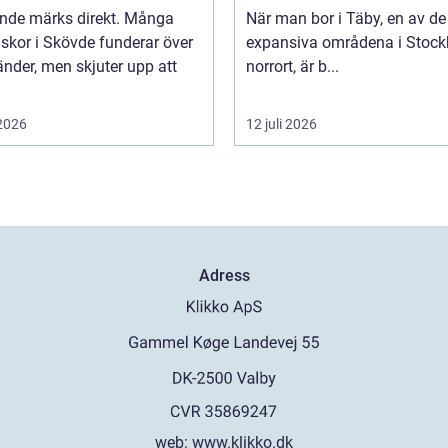
ende märks direkt. Många
När man bor i Täby, en av d
skor i Skövde funderar över
expansiva områdena i Stoc
änder, men skjuter upp att
norrort, är b...
 2026
12 juli 2026
Adress
web:
www.klikko.dk