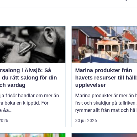
rsalong i Älvsjö: Så
Marina produkter från
r du rätt salong för din
havets resurser till håll
och vardag
upplevelser
lja frisör handlar om mer än
Marina produkter är mer än 
ra boka en klipptid. För
fisk och skaldjur på tallriken
 &a...
rymmer allt från mat och häls
 2026
30 juli 2026