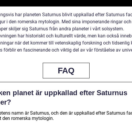
ngsvis har planeten Saturnus blivit uppkallad efter Saturnus fad
figur i den romerska mytologin. Med sina imponerande ringar och
er skiljer sig Saturnus från andra planeter i vårt solsystem.
ningen har historiskt och kulturellt värde, men kan också inne
ningar när det kommer till vetenskaplig forskning och tidsenlig 
 förblir en fascinerande och viktig del av vår förståelse av uni
FAQ
ken planet är uppkallad efter Saturnus
der?
etens namn är Saturnus, och den är uppkallad efter Saturnus fa
gt den romerska mytologin.