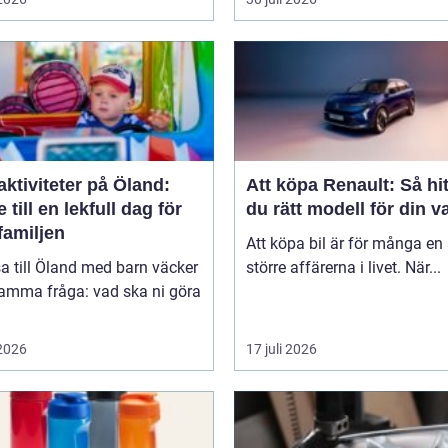
ktiviteter på Öland:
Att köpa Renault: Så hit
 till en lekfull dag för
du rätt modell för din v
familjen
Att köpa bil är för många en
sa till Öland med barn väcker
större affärerna i livet. När...
samma fråga: vad ska ni göra
 2026
17 juli 2026