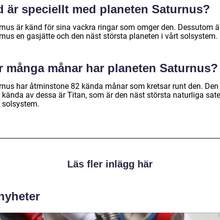
d är speciellt med planeten Saturnus?
rnus är känd för sina vackra ringar som omger den. Dessutom ä
rnus en gasjätte och den näst största planeten i vårt solsystem.
r många månar har planeten Saturnus?
rnus har åtminstone 82 kända månar som kretsar runt den. Den
kända av dessa är Titan, som är den näst största naturliga satel
t solsystem.
Läs fler inlägg här
 nyheter