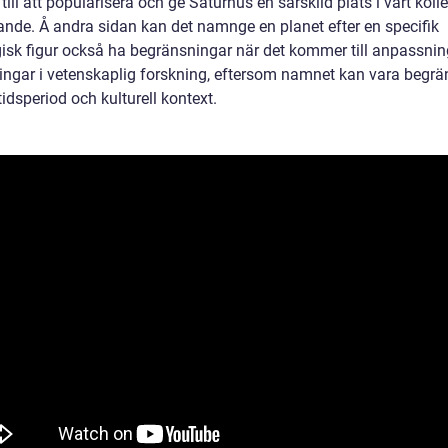
 till att popularisera och ge Saturnus en särskild plats i vårt koll
nde. Å andra sidan kan det namnge en planet efter en specifik
isk figur också ha begränsningar när det kommer till anpassni
ingar i vetenskaplig forskning, eftersom namnet kan vara begräns
tidsperiod och kulturell kontext.