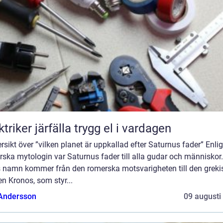
Elektriker järfälla trygg el i vardagen
rsikt över ”vilken planet är uppkallad efter Saturnus fader” Enli
ska mytologin var Saturnus fader till alla gudar och människor.
 namn kommer från den romerska motsvarigheten till den greki
en Kronos, som styr...
 Andersson
09 augusti