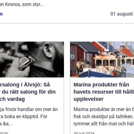
en Kronos, som styr...
n
01 augusti
rsalong i Älvsjö: Så
Marina produkter från
r du rätt salong för din
havets resurser till håll
och vardag
upplevelser
lja frisör handlar om mer än
Marina produkter är mer än 
ra boka en klipptid. För
fisk och skaldjur på tallriken
 &a...
rymmer allt från mat och häls
 2026
30 juli 2026