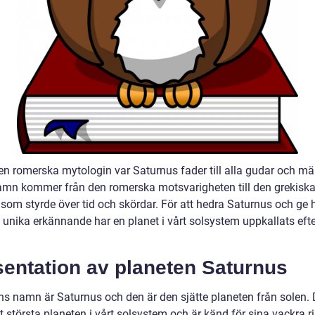
den romerska mytologin var Saturnus fader till alla gudar och mä
mn kommer från den romerska motsvarigheten till den grekiska
 som styrde över tid och skördar. För att hedra Saturnus och g
t unika erkännande har en planet i vårt solsystem uppkallats eft
sentation av planeten Saturnus
ns namn är Saturnus och den är den sjätte planeten från solen. 
 största planeten i vårt solsystem och är känd för sina vackra r