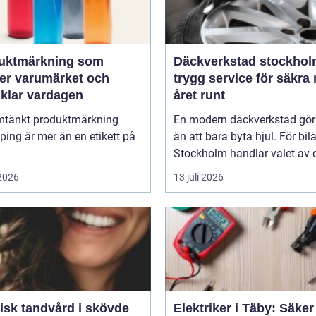
uktmärkning som
Däckverkstad stockho
ker varumärket och
trygg service för säkra 
nklar vardagen
året runt
tänkt produktmärkning
En modern däckverkstad gör
ing är mer än en etikett på
än att bara byta hjul. För bil
Stockholm handlar valet av d
 2026
13 juli 2026
isk tandvård i skövde
Elektriker i Täby: Säke