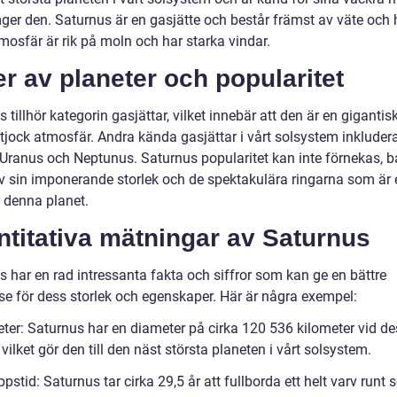
er den. Saturnus är en gasjätte och består främst av väte och 
mosfär är rik på moln och har starka vindar.
r av planeter och popularitet
 tillhör kategorin gasjättar, vilket innebär att den är en gigantis
tjock atmosfär. Andra kända gasjättar i vårt solsystem inkluder
, Uranus och Neptunus. Saturnus popularitet kan inte förnekas, 
v sin imponerande storlek och de spektakulära ringarna som är e
r denna planet.
titativa mätningar av Saturnus
s har en rad intressanta fakta och siffror som kan ge en bättre
lse för dess storlek och egenskaper. Här är några exempel:
ter: Saturnus har en diameter på cirka 120 536 kilometer vid de
 vilket gör den till den näst största planeten i vårt solsystem.
stid: Saturnus tar cirka 29,5 år att fullborda ett helt varv runt s