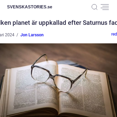
SVENSKASTORIES.
se
lken planet är uppkallad efter Saturnus fa
red
ari 2024
Jon Larsson