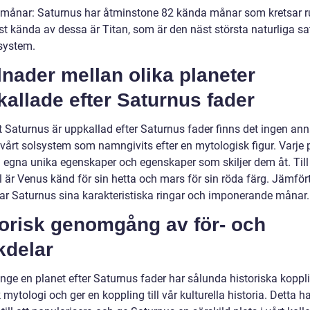
 månar: Saturnus har åtminstone 82 kända månar som kretsar r
 kända av dessa är Titan, som är den näst största naturliga sate
lsystem.
lnader mellan olika planeter
allade efter Saturnus fader
tt Saturnus är uppkallad efter Saturnus fader finns det ingen an
 vårt solsystem som namngivits efter en mytologisk figur. Varje 
a egna unika egenskaper och egenskaper som skiljer dem åt. Till
 är Venus känd för sin hetta och mars för sin röda färg. Jämfö
ar Saturnus sina karakteristiska ringar och imponerande månar.
torisk genomgång av för- och
kdelar
ge en planet efter Saturnus fader har sålunda historiska kopplin
mytologi och ger en koppling till vår kulturella historia. Detta h