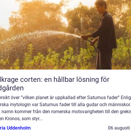
lkrage corten: en hållbar lösning för
dgården
rsikt över ”vilken planet är uppkallad efter Saturnus fader” Enli
ska mytologin var Saturnus fader till alla gudar och människor.
 namn kommer från den romerska motsvarigheten till den greki
en Kronos, som styr...
oria Uddenholm
06 augusti