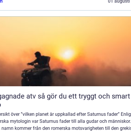
n
01 augusti
 atv så gör du ett tryggt och smart
p
rsikt över ”vilken planet är uppkallad efter Saturnus fader” Enli
ska mytologin var Saturnus fader till alla gudar och människor.
 namn kommer från den romerska motsvarigheten till den greki