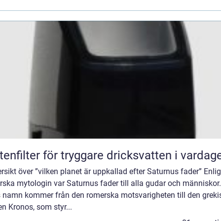
tenfilter för tryggare dricksvatten i vardag
rsikt över ”vilken planet är uppkallad efter Saturnus fader” Enli
ska mytologin var Saturnus fader till alla gudar och människor.
 namn kommer från den romerska motsvarigheten till den greki
en Kronos, som styr...