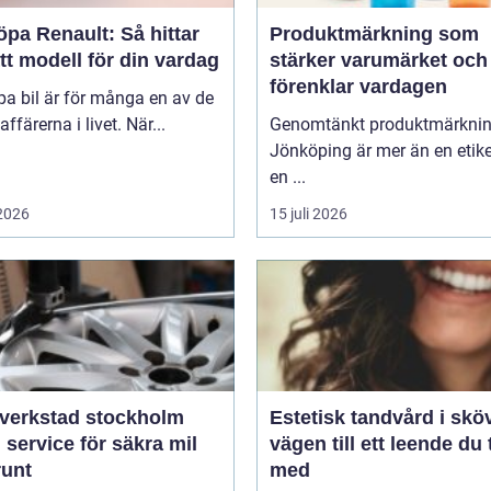
öpa Renault: Så hittar
Produktmärkning som
tt modell för din vardag
stärker varumärket och
förenklar vardagen
pa bil är för många en av de
affärerna i livet. När...
Genomtänkt produktmärkni
Jönköping är mer än en etike
en ...
 2026
15 juli 2026
verkstad stockholm
Estetisk tandvård i skö
 service för säkra mil
vägen till ett leende du 
runt
med