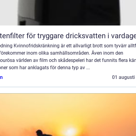
tenfilter för tryggare dricksvatten i vardag
edning Kvinnofridskränkning är ett allvarligt brott som tyvärr allt
 förekommer inom olika samhällsområden. Även inom den
urösa världen av film och skådespeleri har det funnits flera kä
ner som har anklagats för denna typ av ...
n
01 augusti