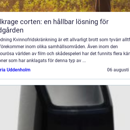
lkrage corten: en hållbar lösning för
dgården
edning Kvinnofridskränkning är ett allvarligt brott som tyvärr allt
 förekommer inom olika samhällsområden. Även inom den
urösa världen av film och skådespeleri har det funnits flera kä
ner som har anklagats för denna typ av ...
oria Uddenholm
06 augusti