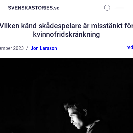
SVENSKASTORIES.
se
Vilken känd skådespelare är misstänkt fö
kvinnofridskränkning
red
ember 2023
Jon Larsson