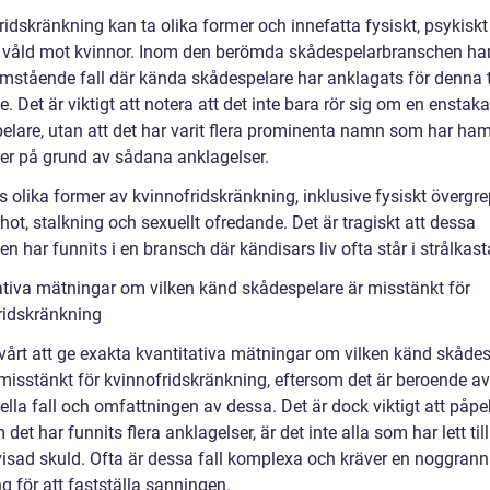
idskränkning kan ta olika former och innefatta fysiskt, psykiskt
t våld mot kvinnor. Inom den berömda skådespelarbranschen har 
ramstående fall där kända skådespelare har anklagats för denna 
. Det är viktigt att notera att det inte bara rör sig om en enstaka
elare, utan att det har varit flera prominenta namn som har ham
er på grund av sådana anklagelser.
s olika former av kvinnofridskränkning, inklusive fysiskt övergre
hot, stalkning och sexuellt ofredande. Det är tragiskt att dessa
n har funnits i en bransch där kändisars liv ofta står i strålkasta
ativa mätningar om vilken känd skådespelare är misstänkt för
ridskränkning
svårt att ge exakta kvantitativa mätningar om vilken känd skåde
misstänkt för kvinnofridskränkning, eftersom det är beroende av
ella fall och omfattningen av dessa. Det är dock viktigt att påpe
det har funnits flera anklagelser, är det inte alla som har lett ti
evisad skuld. Ofta är dessa fall komplexa och kräver en noggrann
g för att fastställa sanningen.