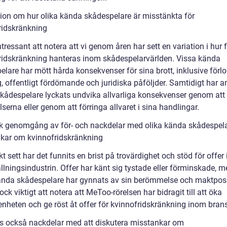
ion om hur olika kända skådespelare är misstänkta för
ridskränkning
ntressant att notera att vi genom åren har sett en variation i hur f
ridskränkning hanteras inom skådespelarvärlden. Vissa kända
elare har mött hårda konsekvenser för sina brott, inklusive förl
, offentligt fördömande och juridiska påföljder. Samtidigt har a
kådespelare lyckats undvika allvarliga konsekvenser genom att
serna eller genom att förringa allvaret i sina handlingar.
sk genomgång av för- och nackdelar med olika kända skådespel
kar om kvinnofridskränkning
kt sett har det funnits en brist på trovärdighet och stöd för offe
llningsindustrin. Offer har känt sig tystade eller förminskade, 
ända skådespelare har gynnats av sin berömmelse och maktposi
ock viktigt att notera att MeToo-rörelsen har bidragit till att öka
nheten och ge röst åt offer för kvinnofridskränkning inom bran
ns också nackdelar med att diskutera misstankar om