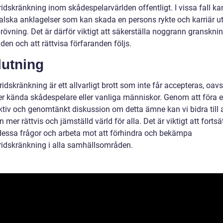
idskränkning inom skådespelarvärlden offentligt. I vissa fall ka
falska anklagelser som kan skada en persons rykte och karriär u
prövning. Det är därför viktigt att säkerställa noggrann granskni
en och att rättvisa förfaranden följs.
lutning
idskränkning är ett allvarligt brott som inte får accepteras, oav
ler kända skådespelare eller vanliga människor. Genom att föra 
ktiv och genomtänkt diskussion om detta ämne kan vi bidra till a
 mer rättvis och jämställd värld för alla. Det är viktigt att fortsä
dessa frågor och arbeta mot att förhindra och bekämpa
ridskränkning i alla samhällsområden.