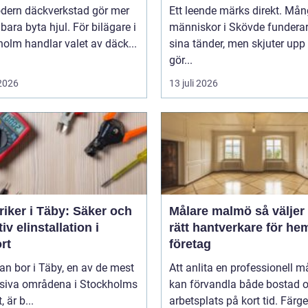
dern däckverkstad gör mer
Ett leende märks direkt. Må
 bara byta hjul. För bilägare i
människor i Skövde funderar
olm handlar valet av däck...
sina tänder, men skjuter upp 
gör...
 2026
13 juli 2026
riker i Täby: Säker och
Målare malmö så väljer du
tiv elinstallation i
rätt hantverkare för he
rt
företag
n bor i Täby, en av de mest
Att anlita en professionell m
siva områdena i Stockholms
kan förvandla både bostad 
, är b...
arbetsplats på kort tid. Färger,