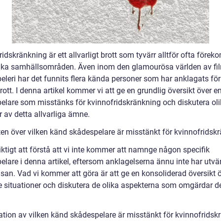
idskränkning är ett allvarligt brott som tyvärr alltför ofta före
ika samhällsområden. Även inom den glamourösa världen av fi
eleri har det funnits flera kända personer som har anklagats fö
rott. I denna artikel kommer vi att ge en grundlig översikt över 
elare som misstänks för kvinnofridskränkning och diskutera ol
 av detta allvarliga ämne.
ten över vilken känd skådespelare är misstänkt för kvinnofridsk
iktigt att förstå att vi inte kommer att namnge någon specifik
elare i denna artikel, eftersom anklagelserna ännu inte har utvä
isan. Vad vi kommer att göra är att ge en konsoliderad översikt 
e situationer och diskutera de olika aspekterna som omgärdar d
ation av vilken känd skådespelare är misstänkt för kvinnofridsk