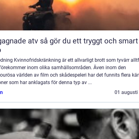
 atv så gör du ett tryggt och smart
p
edning Kvinnofridskränkning är ett allvarligt brott som tyvärr allt
 förekommer inom olika samhällsområden. Även inom den
urösa världen av film och skådespeleri har det funnits flera kä
ner som har anklagats för denna typ av ...
n
01 augusti