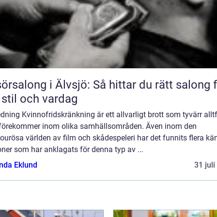
sörsalong i Älvsjö: Så hittar du rätt salong 
 stil och vardag
edning Kvinnofridskränkning är ett allvarligt brott som tyvärr allt
 förekommer inom olika samhällsområden. Även inom den
urösa världen av film och skådespeleri har det funnits flera kä
ner som har anklagats för denna typ av ...
da Eklund
31 jul