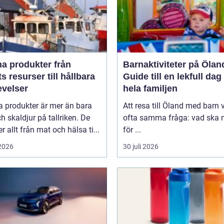
 produkter från
Barnaktiviteter på Ölan
s resurser till hållbara
Guide till en lekfull dag
evelser
hela familjen
a produkter är mer än bara
Att resa till Öland med barn 
ch skaldjur på tallriken. De
ofta samma fråga: vad ska n
 allt från mat och hälsa ti...
för ...
 2026
30 juli 2026