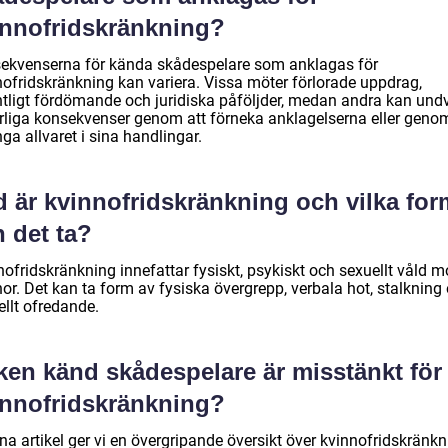
innofridskränkning?
ekvenserna för kända skådespelare som anklagas för
nofridskränkning kan variera. Vissa möter förlorade uppdrag,
ntligt fördömande och juridiska påföljder, medan andra kan und
arliga konsekvenser genom att förneka anklagelserna eller genom
nga allvaret i sina handlingar.
d är kvinnofridskränkning och vilka for
 det ta?
ofridskränkning innefattar fysiskt, psykiskt och sexuellt våld m
or. Det kan ta form av fysiska övergrepp, verbala hot, stalkning
ellt ofredande.
ken känd skådespelare är misstänkt för
innofridskränkning?
na artikel ger vi en övergripande översikt över kvinnofridskränk