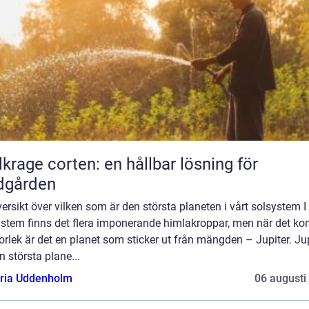
lkrage corten: en hållbar lösning för
dgården
ersikt över vilken som är den största planeten i vårt solsystem I 
ystem finns det flera imponerande himlakroppar, men när det k
storlek är det en planet som sticker ut från mängden – Jupiter. Ju
n största plane...
oria Uddenholm
06 augusti