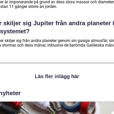
ter är imponerande på grund av dess stora massor och diamete
ästan 11 gånger större än jorden.
 skiljer sig Jupiter från andra planeter 
lsystemet?
er skiljer sig från andra planeter genom sin gasiga atmosfär, si
a stormar och dess månar, inklusive de berömda Galileiska mån
Läs fler inlägg här
 nyheter