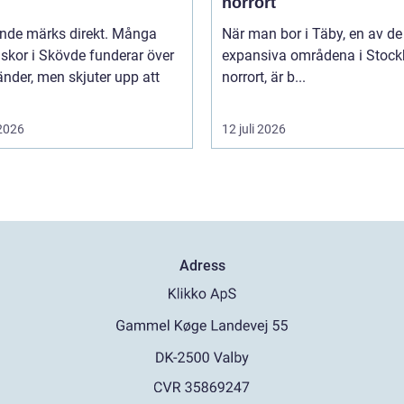
norrort
ende märks direkt. Många
När man bor i Täby, en av d
skor i Skövde funderar över
expansiva områdena i Stoc
änder, men skjuter upp att
norrort, är b...
 2026
12 juli 2026
Adress