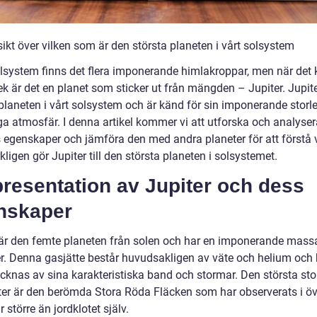
ikt över vilken som är den största planeten i vårt solsystem
solsystem finns det flera imponerande himlakroppar, men när de
rlek är det en planet som sticker ut från mängden – Jupiter. Jupit
 planeten i vårt solsystem och är känd för sin imponerande storl
ga atmosfär. I denna artikel kommer vi att utforska och analyser
s egenskaper och jämföra den med andra planeter för att förstå
ligen gör Jupiter till den största planeten i solsystemet.
resentation av Jupiter och dess
nskaper
 är den femte planeten från solen och har en imponerande mass
r. Denna gasjätte består huvudsakligen av väte och helium och
cknas av sina karakteristiska band och stormar. Den största st
ter är den berömda Stora Röda Fläcken som har observerats i ö
r större än jordklotet själv.