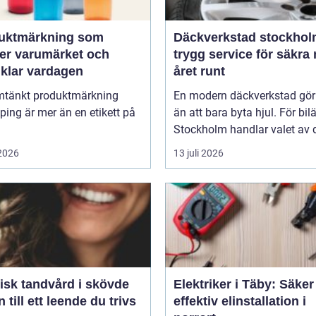
uktmärkning som
Däckverkstad stockho
ker varumärket och
trygg service för säkra 
nklar vardagen
året runt
tänkt produktmärkning
En modern däckverkstad gör
ing är mer än en etikett på
än att bara byta hjul. För bil
Stockholm handlar valet av d
 2026
13 juli 2026
isk tandvård i skövde
Elektriker i Täby: Säke
 till ett leende du trivs
effektiv elinstallation i