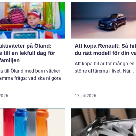
ktiviteter på Öland:
Att köpa Renault: Så hit
 till en lekfull dag för
du rätt modell för din v
familjen
Att köpa bil är för många en
sa till Öland med barn väcker
större affärerna i livet. När...
samma fråga: vad ska ni göra
 2026
17 juli 2026