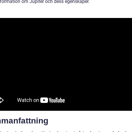
information om Jupiter och dess egenskaper.
manfattning