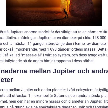
förstå Jupiters enorma storlek är det viktigt att ta en närmare titt
vantitativa mätningar. Jupiter har en diameter på cirka 143 000
er och är nästan 11 gånger större än jorden i termer av diameter
r också imponerande, med 1 898 gånger jordens massa. Detta 
till så kallad ”massa-själ” i vårt solsystem, och dess tyngdkraft 
rmt inflytande på de andra himlakropparna i dess närhet.
lnaderna mellan Jupiter och andr
eter
erna mellan Jupiter och andra planeter i vårt solsystem är tydli
nta att utforska. Till exempel är Saturnus den andra största plan
emet, men den har en mindre massa och diameter än Jupiter. Tro
urnus på grund av sina spektakulära ringar en unik och fängsla