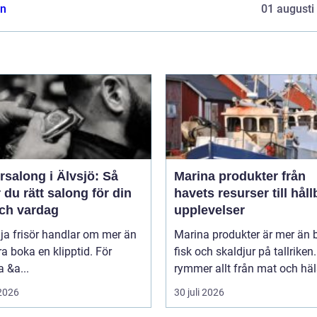
n
01 augusti
rsalong i Älvsjö: Så
Marina produkter från
r du rätt salong för din
havets resurser till håll
och vardag
upplevelser
lja frisör handlar om mer än
Marina produkter är mer än 
ra boka en klipptid. För
fisk och skaldjur på tallriken
 &a...
rymmer allt från mat och häls
 2026
30 juli 2026