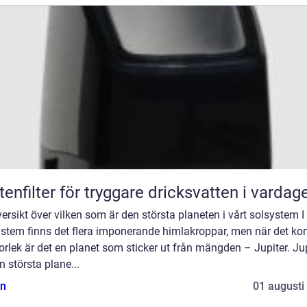
tenfilter för tryggare dricksvatten i vardag
ersikt över vilken som är den största planeten i vårt solsystem I 
ystem finns det flera imponerande himlakroppar, men när det k
storlek är det en planet som sticker ut från mängden – Jupiter. Ju
n största plane...
n
01 augusti