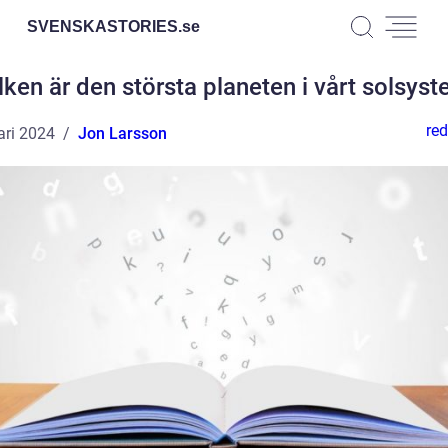
SVENSKASTORIES.
se
lken är den största planeten i vårt solsys
red
ari 2024
Jon Larsson