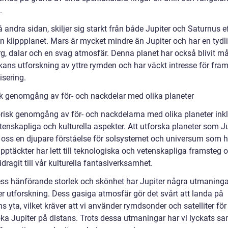
.
 andra sidan, skiljer sig starkt från både Jupiter och Saturnus 
n klippplanet. Mars är mycket mindre än Jupiter och har en tydli
g, dalar och en svag atmosfär. Denna planet har också blivit må
ans utforskning av yttre rymden och har väckt intresse för fram
isering.
sk genomgång av för- och nackdelar med olika planeter
orisk genomgång av för- och nackdelarna med olika planeter ink
enskapliga och kulturella aspekter. Att utforska planeter som Ju
t oss en djupare förståelse för solsystemet och universum som h
pptäckter har lett till teknologiska och vetenskapliga framsteg 
dragit till vår kulturella fantasiverksamhet.
ess hänförande storlek och skönhet har Jupiter några utmaninga
er utforskning. Dess gasiga atmosfär gör det svårt att landa på
s yta, vilket kräver att vi använder rymdsonder och satelliter för 
ka Jupiter på distans. Trots dessa utmaningar har vi lyckats sa