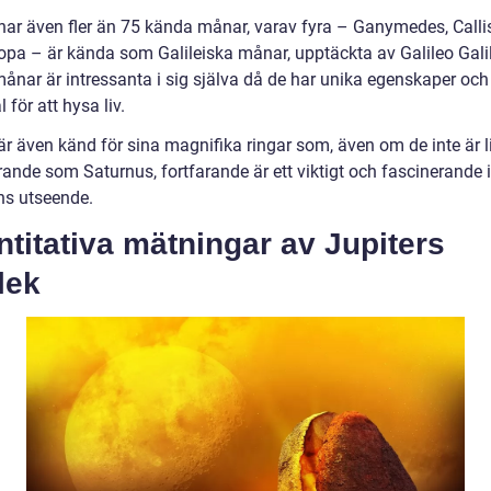
 har även fler än 75 kända månar, varav fyra – Ganymedes, Callis
opa – är kända som Galileiska månar, upptäckta av Galileo Galil
ånar är intressanta i sig själva då de har unika egenskaper och
l för att hysa liv.
är även känd för sina magnifika ringar som, även om de inte är l
ande som Saturnus, fortfarande är ett viktigt och fascinerande i
ns utseende.
titativa mätningar av Jupiters
lek