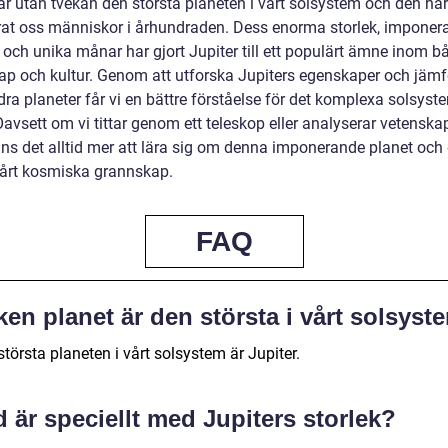
är utan tvekan den största planeten i vårt solsystem och den har
rat oss människor i århundraden. Dess enorma storlek, imponer
 och unika månar har gjort Jupiter till ett populärt ämne inom b
ap och kultur. Genom att utforska Jupiters egenskaper och jämf
a planeter får vi en bättre förståelse för det komplexa solsyste
 Oavsett om vi tittar genom ett teleskop eller analyserar vetenska
inns det alltid mer att lära sig om denna imponerande planet och
 vårt kosmiska grannskap.
FAQ
ken planet är den största i vårt solsyst
törsta planeten i vårt solsystem är Jupiter.
 är speciellt med Jupiters storlek?