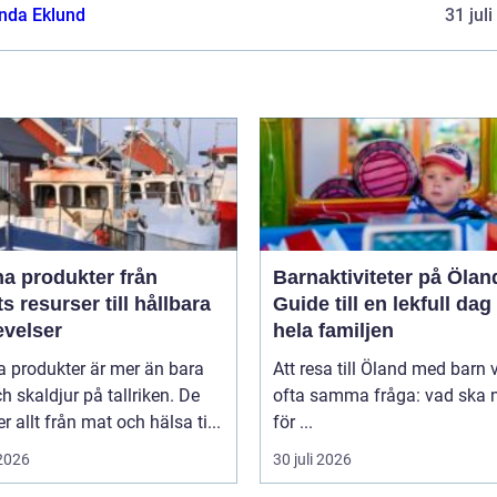
da Eklund
31 jul
 produkter från
Barnaktiviteter på Ölan
s resurser till hållbara
Guide till en lekfull dag
evelser
hela familjen
a produkter är mer än bara
Att resa till Öland med barn 
ch skaldjur på tallriken. De
ofta samma fråga: vad ska n
 allt från mat och hälsa ti...
för ...
 2026
30 juli 2026