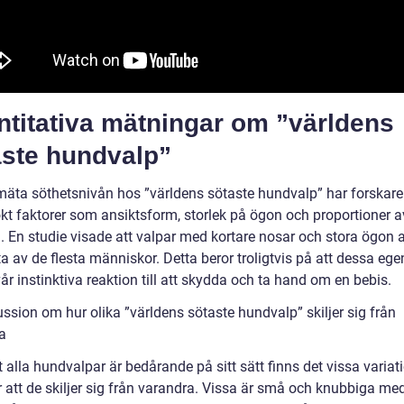
ntitativa mätningar om ”världens
aste hundvalp”
 mäta söthetsnivån hos ”världens sötaste hundvalp” har forskare
kt faktorer som ansiktsform, storlek på ögon och proportioner a
. En studie visade att valpar med kortare nosar och stora ögon
a av de flesta människor. Detta beror troligtvis på att dessa eg
vår instinktiva reaktion till att skydda och ta hand om en bebis.
ssion om hur olika ”världens sötaste hundvalp” skiljer sig från
a
t alla hundvalpar är bedårande på sitt sätt finns det vissa variat
 att de skiljer sig från varandra. Vissa är små och knubbiga me