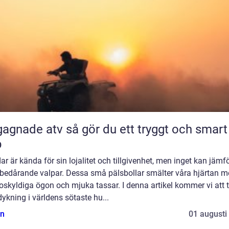
 atv så gör du ett tryggt och smart
p
r är kända för sin lojalitet och tillgivenhet, men inget kan jämf
bedårande valpar. Dessa små pälsbollar smälter våra hjärtan 
oskyldiga ögon och mjuka tassar. I denna artikel kommer vi att 
ykning i världens sötaste hu...
n
01 augusti