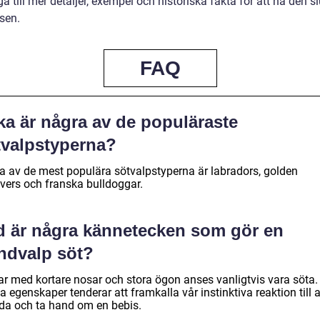
a till mer detaljer, exempel och historiska fakta för att nå den sl
sen.
FAQ
ka är några av de populäraste
tvalpstyperna?
a av de mest populära sötvalpstyperna är labradors, golden
evers och franska bulldoggar.
d är några kännetecken som gör en
ndvalp söt?
ar med kortare nosar och stora ögon anses vanligtvis vara söta.
 egenskaper tenderar att framkalla vår instinktiva reaktion till a
da och ta hand om en bebis.