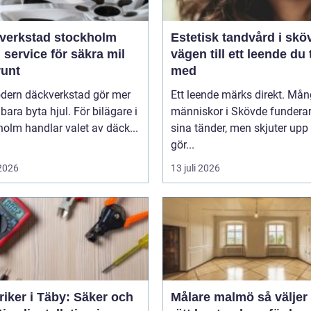
verkstad stockholm
Estetisk tandvård i skö
 service för säkra mil
vägen till ett leende du 
runt
med
dern däckverkstad gör mer
Ett leende märks direkt. Må
 bara byta hjul. För bilägare i
människor i Skövde funderar
olm handlar valet av däck...
sina tänder, men skjuter upp 
gör...
 2026
13 juli 2026
riker i Täby: Säker och
Målare malmö så väljer du