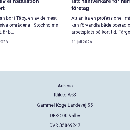
tiv elinstallation i
rätt hantverkare för he
rt
företag
n bor i Täby, en av de mest
Att anlita en professionell m
siva områdena i Stockholms
kan förvandla både bostad 
, är b...
arbetsplats på kort tid. Färger,
 2026
11 juli 2026
Adress