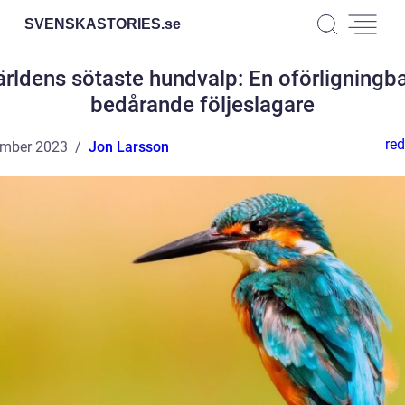
SVENSKASTORIES.
se
ärldens sötaste hundvalp: En oförligningba
bedårande följeslagare
red
ember 2023
Jon Larsson