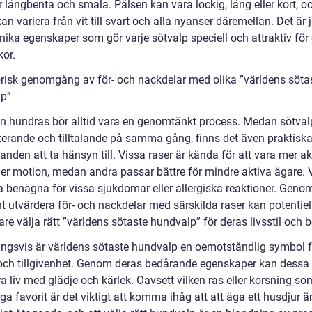
 långbenta och smala. Pälsen kan vara lockig, lång eller kort, o
an variera från vit till svart och alla nyanser däremellan. Det är 
ika egenskaper som gör varje sötvalp speciell och attraktiv för 
or.
orisk genomgång av för- och nackdelar med olika ”världens söta
p”
en hundras bör alltid vara en genomtänkt process. Medan sötval
riterande och tilltalande på samma gång, finns det även praktisk
nden att ta hänsyn till. Vissa raser är kända för att vara mer a
er motion, medan andra passar bättre för mindre aktiva ägare. 
a benägna för vissa sjukdomar eller allergiska reaktioner. Genom
t utvärdera för- och nackdelar med särskilda raser kan potentiel
e välja rätt ”världens sötaste hundvalp” för deras livsstil och 
ingsvis är världens sötaste hundvalp en oemotståndlig symbol f
och tillgivenhet. Genom deras bedårande egenskaper kan dessa 
ra liv med glädje och kärlek. Oavsett vilken ras eller korsning so
ga favorit är det viktigt att komma ihåg att att äga ett husdjur är