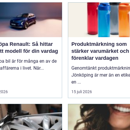
öpa Renault: Så hittar
Produktmärkning som
tt modell för din vardag
stärker varumärket och
förenklar vardagen
pa bil är för många en av de
affärerna i livet. När...
Genomtänkt produktmärkni
Jönköping är mer än en etike
en ...
 2026
15 juli 2026