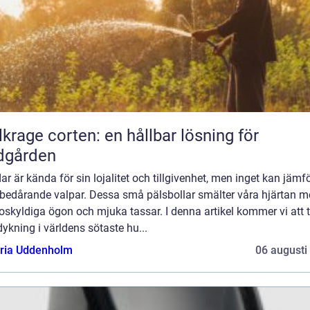
lkrage corten: en hållbar lösning för
dgården
r är kända för sin lojalitet och tillgivenhet, men inget kan jämf
bedårande valpar. Dessa små pälsbollar smälter våra hjärtan 
oskyldiga ögon och mjuka tassar. I denna artikel kommer vi att 
ykning i världens sötaste hu...
oria Uddenholm
06 augusti