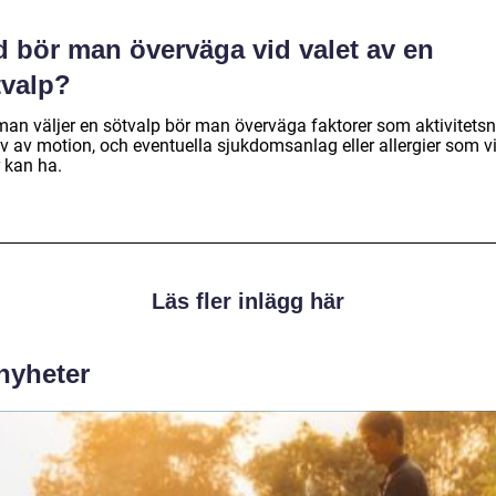
d bör man överväga vid valet av en
tvalp?
man väljer en sötvalp bör man överväga faktorer som aktivitetsn
v av motion, och eventuella sjukdomsanlag eller allergier som v
 kan ha.
Läs fler inlägg här
 nyheter