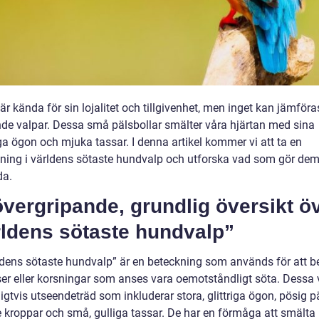
r kända för sin lojalitet och tillgivenhet, men inget kan jämför
de valpar. Dessa små pälsbollar smälter våra hjärtan med sina
ga ögon och mjuka tassar. I denna artikel kommer vi att ta en
ning i världens sötaste hundvalp och utforska vad som gör dem
da.
vergripande, grundlig översikt ö
rldens sötaste hundvalp”
ldens sötaste hundvalp” är en beteckning som används för att b
er eller korsningar som anses vara oemotståndligt söta. Dessa 
igtvis utseendeträd som inkluderar stora, glittriga ögon, pösig pä
 kroppar och små, gulliga tassar. De har en förmåga att smälta 