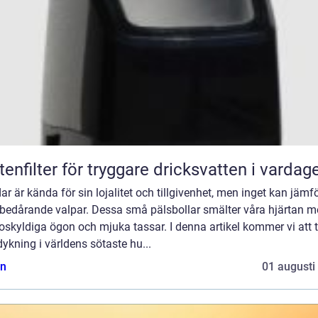
tenfilter för tryggare dricksvatten i vardag
r är kända för sin lojalitet och tillgivenhet, men inget kan jämf
bedårande valpar. Dessa små pälsbollar smälter våra hjärtan 
oskyldiga ögon och mjuka tassar. I denna artikel kommer vi att 
ykning i världens sötaste hu...
n
01 augusti