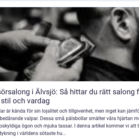
sörsalong i Älvsjö: Så hittar du rätt salong 
 stil och vardag
r är kända för sin lojalitet och tillgivenhet, men inget kan jämf
bedårande valpar. Dessa små pälsbollar smälter våra hjärtan 
oskyldiga ögon och mjuka tassar. I denna artikel kommer vi att 
ykning i världens sötaste hu...