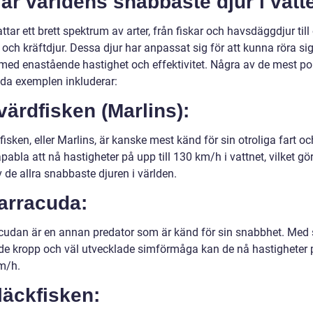
är världens snabbaste djur i vatt
ttar ett brett spektrum av arter, från fiskar och havsdäggdjur till 
 och kräftdjur. Dessa djur har anpassat sig för att kunna röra s
 med enastående hastighet och effektivitet. Några av de mest p
da exemplen inkluderar:
värdfisken (Marlins):
isken, eller Marlins, är kanske mest känd för sin otroliga fart och
pabla att nå hastigheter på upp till 130 km/h i vattnet, vilket g
av de allra snabbaste djuren i världen.
arracuda:
cudan är en annan predator som är känd för sin snabbhet. Med 
e kropp och väl utvecklade simförmåga kan de nå hastigheter 
km/h.
läckfisken: