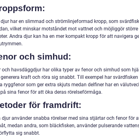
Kroppsform:
 djur har en slimmad och strömlinjeformad kropp, som svärdfis
dan, vilket minskar motståndet mot vattnet och möjliggör större
eter. Andra djur kan ha en mer kompakt kropp för att navigera 
 utrymmen.
Fenor och simhud:
r och havsdäggdjur har olika typer av fenor och simhud som hjä
generera kraft och röra sig snabbt. Till exempel har svärdfisken
la ryggfenor som ger extra skjuts medan delfiner har en välutvec
på sina fenor för att öka deras rörelseförmåga.
etoder för framdrift:
djur använder snabba rörelser med sina stjärtar och fenor för at
måt, medan andra, som bläckfisken, använder pulserande vattens
förflytta sig snabbt.