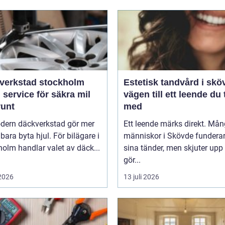
verkstad stockholm
Estetisk tandvård i skö
 service för säkra mil
vägen till ett leende du 
runt
med
dern däckverkstad gör mer
Ett leende märks direkt. Må
 bara byta hjul. För bilägare i
människor i Skövde funderar
olm handlar valet av däck...
sina tänder, men skjuter upp 
gör...
 2026
13 juli 2026