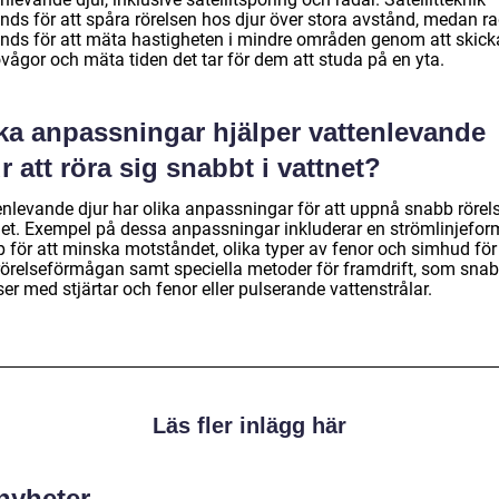
nds för att spåra rörelsen hos djur över stora avstånd, medan r
nds för att mäta hastigheten i mindre områden genom att skick
vågor och mäta tiden det tar för dem att studa på en yta.
lka anpassningar hjälper vattenlevande
r att röra sig snabbt i vattnet?
enlevande djur har olika anpassningar för att uppnå snabb rörels
net. Exempel på dessa anpassningar inkluderar en strömlinjefo
 för att minska motståndet, olika typer av fenor och simhud för 
rörelseförmågan samt speciella metoder för framdrift, som sna
ser med stjärtar och fenor eller pulserande vattenstrålar.
Läs fler inlägg här
 nyheter