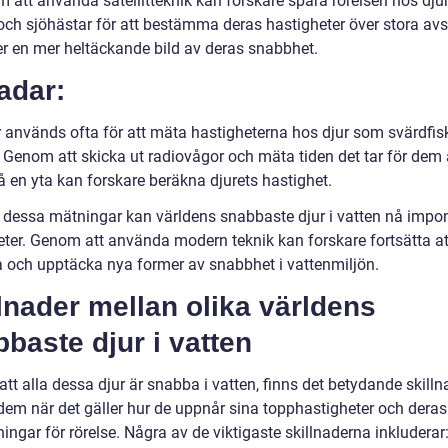
 att använda satellitteknik kan forskare spåra rörelsen hos dju
 och sjöhästar för att bestämma deras hastigheter över stora av
er en mer heltäckande bild av deras snabbhet.
adar:
 används ofta för att mäta hastigheterna hos djur som svärdfis
. Genom att skicka ut radiovågor och mäta tiden det tar för dem 
å en yta kan forskare beräkna djurets hastighet.
t dessa mätningar kan världens snabbaste djur i vatten nå imp
eter. Genom att använda modern teknik kan forskare fortsätta at
a och upptäcka nya former av snabbhet i vattenmiljön.
lnader mellan olika världens
baste djur i vatten
att alla dessa djur är snabba i vatten, finns det betydande skilln
dem när det gäller hur de uppnår sina topphastigheter och deras
ngar för rörelse. Några av de viktigaste skillnaderna inkluderar