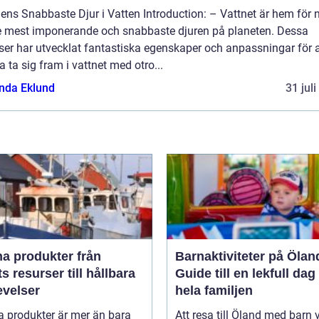
ens Snabbaste Djur i Vatten Introduction: – Vattnet är hem för 
e mest imponerande och snabbaste djuren på planeten. Dessa
ser har utvecklat fantastiska egenskaper och anpassningar för a
 ta sig fram i vattnet med otro...
da Eklund
31 jul
 produkter från
Barnaktiviteter på Ölan
s resurser till hållbara
Guide till en lekfull dag
evelser
hela familjen
a produkter är mer än bara
Att resa till Öland med barn 