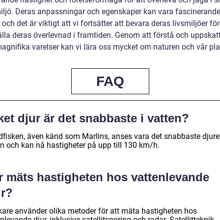
iljö. Deras anpassningar och egenskaper kan vara fascinerande
 och det är viktigt att vi fortsätter att bevara deras livsmiljöer för
älla deras överlevnad i framtiden. Genom att förstå och uppskat
agnifika varelser kan vi lära oss mycket om naturen och vår plat
FAQ
ket djur är det snabbaste i vatten?
dfisken, även känd som Marlins, anses vara det snabbaste djuret
en och kan nå hastigheter på upp till 130 km/h.
r mäts hastigheten hos vattenlevande
ur?
kare använder olika metoder för att mäta hastigheten hos
nlevande djur, inklusive satellitsporing och radar. Satellitteknik