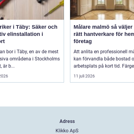
riker i Täby: Säker och
Målare malmö så väljer du
tiv elinstallation i
rätt hantverkare för he
rt
företag
n bor i Täby, en av de mest
Att anlita en professionell m
siva områdena i Stockholms
kan förvandla både bostad 
, är b...
arbetsplats på kort tid. Färger,
 2026
11 juli 2026
Adress