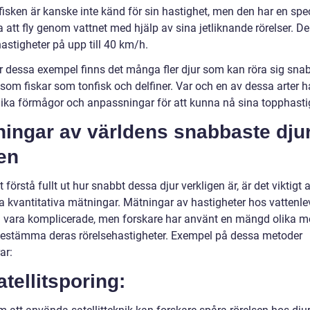
isken är kanske inte känd för sin hastighet, men den har en spec
 att fly genom vattnet med hjälp av sina jetliknande rörelser. D
astigheter på upp till 40 km/h.
r dessa exempel finns det många fler djur som kan röra sig snab
 som fiskar som tonfisk och delfiner. Var och en av dessa arter h
ika förmågor och anpassningar för att kunna nå sina topphasti
ingar av världens snabbaste djur
en
t förstå fullt ut hur snabbt dessa djur verkligen är, är det viktigt at
a kvantitativa mätningar. Mätningar av hastigheter hos vattenl
n vara komplicerade, men forskare har använt en mängd olika m
 bestämma deras rörelsehastigheter. Exempel på dessa metoder
ar:
atellitsporing: