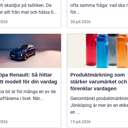
ch skaldjur på tallriken. De
ofta samma fråga: vad ska n
 allt från mat och hälsa ti...
för ...
 2026
30 juli 2026
öpa Renault: Så hittar
Produktmärkning som
tt modell för din vardag
stärker varumärket och
förenklar vardagen
pa bil är för många en av de
affärerna i livet. När...
Genomtänkt produktmärkni
Jönköping är mer än en etike
en ...
 2026
15 juli 2026