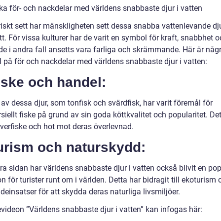
ska för- och nackdelar med världens snabbaste djur i vatten
riskt sett har mänskligheten sett dessa snabba vattenlevande dj
tt. För vissa kulturer har de varit en symbol för kraft, snabbhet 
e i andra fall ansetts vara farliga och skrämmande. Här är någ
 på för och nackdelar med världens snabbaste djur i vatten:
iske och handel:
av dessa djur, som tonfisk och svärdfisk, har varit föremål för
ellt fiske på grund av sin goda köttkvalitet och popularitet. De
l överfiske och hot mot deras överlevnad.
Turism och naturskydd:
a sidan har världens snabbaste djur i vatten också blivit en pop
on för turister runt om i världen. Detta har bidragit till ekoturism
einsatser för att skydda deras naturliga livsmiljöer.
videon ”Världens snabbaste djur i vatten” kan infogas här: