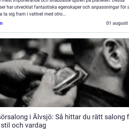
e mest imponerande och snabbaste djuren på planeten. Dessa
ser har utvecklat fantastiska egenskaper och anpassningar för a
 ta sig fram i vattnet med otro...
n
01 augusti
sörsalong i Älvsjö: Så hittar du rätt salong 
 stil och vardag