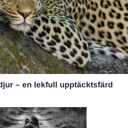
djur – en lekfull upptäcktsfärd