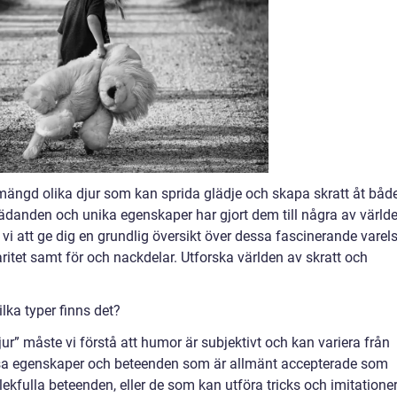
 mängd olika djur som kan sprida glädje och skapa skratt åt båd
ädanden och unika egenskaper har gjort dem till några av värld
 vi att ge dig en grundlig översikt över dessa fascinerande varel
aritet samt för och nackdelar. Utforska världen av skratt och
ilka typer finns det?
djur” måste vi förstå att humor är subjektivt och kan variera från
vissa egenskaper och beteenden som är allmänt accepterade som
ekfulla beteenden, eller de som kan utföra tricks och imitatione