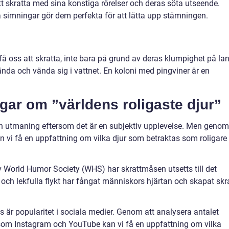
t skratta med sina konstiga rörelser och deras söta utseende.
imningar gör dem perfekta för att lätta upp stämningen.
å oss att skratta, inte bara på grund av deras klumpighet på lan
vända och vända sig i vattnet. En koloni med pingviner är en
gar om ”världens roligaste djur”
n utmaning eftersom det är en subjektiv upplevelse. Men genom
 vi få en uppfattning om vilka djur som betraktas som roligare
 World Humor Society (WHS) har skrattmåsen utsetts till det
d och lekfulla flykt har fångat människors hjärtan och skapat skr
r popularitet i sociala medier. Genom att analysera antalet
 som Instagram och YouTube kan vi få en uppfattning om vilka