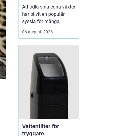
Att odla sina egna växter
har blivit en populär
syssla för många,
oavsett om det handlar
06 augusti 2026
om att ha en prunkande
trädgård, en kolonilott
eller en liten
balkongträdgård i stan.
En av de mest effektiva
och este...
Vattenfilter för
tryggare