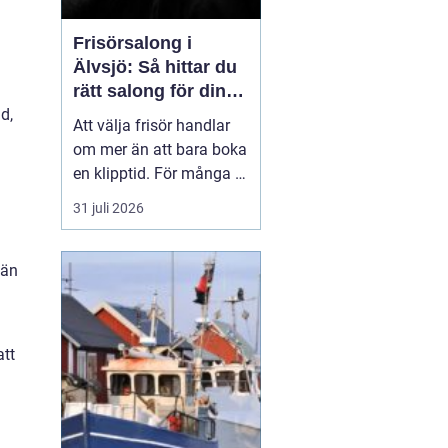
Frisörsalong i
Älvsjö: Så hittar du
rätt salong för din
stil och vardag
d,
Att välja frisör handlar
om mer än att bara boka
en klipptid. För många är
frisörbesöket en paus i
31 juli 2026
vardagen, en chans att
förnya sig eller bara
känna sig mer som sig
 än
själv. I Älvsjö fi...
att