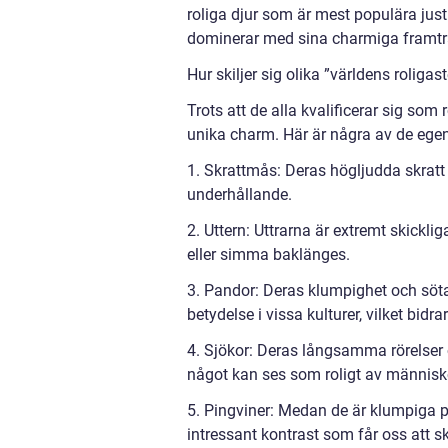
roliga djur som är mest populära jus
dominerar med sina charmiga framträd
Hur skiljer sig olika ”världens roligas
Trots att de alla kvalificerar sig som 
unika charm. Här är några av de egens
1. Skrattmås: Deras högljudda skratt t
underhållande.
2. Uttern: Uttrarna är extremt skickli
eller simma baklänges.
3. Pandor: Deras klumpighet och söta
betydelse i vissa kulturer, vilket bidrar
4. Sjökor: Deras långsamma rörelser 
något kan ses som roligt av människ
5. Pingviner: Medan de är klumpiga på
intressant kontrast som får oss att sk