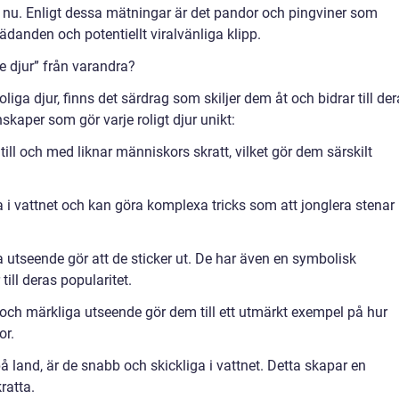
t nu. Enligt dessa mätningar är det pandor och pingviner som
anden och potentiellt viralvänliga klipp.
te djur” från varandra?
roliga djur, finns det särdrag som skiljer dem åt och bidrar till de
kaper som gör varje roligt djur unikt:
ill och med liknar människors skratt, vilket gör dem särskilt
ga i vattnet och kan göra komplexa tricks som att jonglera stenar
 utseende gör att de sticker ut. De har även en symbolisk
 till deras popularitet.
och märkliga utseende gör dem till ett utmärkt exempel på hur
or.
 land, är de snabb och skickliga i vattnet. Detta skapar en
ratta.