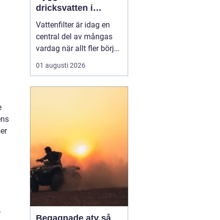
dricksvatten i
vardagen
Vattenfilter är idag en
central del av mångas
vardag när allt fler börjar
fundera på kvaliteten på
01 augusti 2026
vattnet som kommer ur
kranaen. Många tar rent
vatten för givet, men
skillnader i vattenkvalitet
e
mellan olika områden
ens
kan vara stora. Vissa har
ser
hårt vat...
r
Begagnade atv så