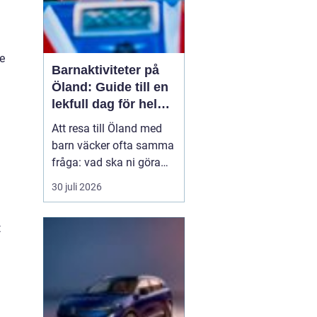
e
Barnaktiviteter på
Öland: Guide till en
lekfull dag för hela
familjen
Att resa till Öland med
barn väcker ofta samma
fråga: vad ska ni göra
för att alla ska trivas,
30 juli 2026
oavsett ålder och
energinivå? Ön har en
t
unik kombination av
natur, lek och lugn, och
är full av upplevelser...