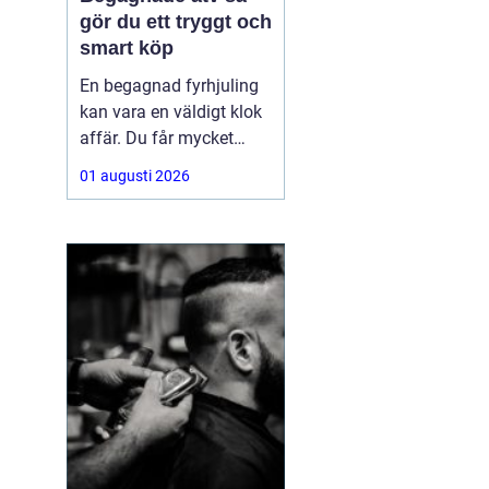
gör du ett tryggt och
smart köp
En begagnad fyrhjuling
kan vara en väldigt klok
affär. Du får mycket
funktion för pengarna
01 augusti 2026
och slipper den största
värdeminskningen som
ofta kommer direkt när
en maskin är ny.
Samtidigt kräver ett
andrahandsköp mer
eftertanke. Den som vill
köpa