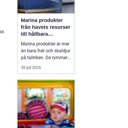
Marina produkter
från havets resurser
ras
till hållbara
upplevelser
Marina produkter är mer
än bara fisk och skaldjur
på tallriken. De rymmer
allt från mat och hälsa
30 juli 2026
till friluftsliv, kultur och
besöksnäring. I kustnära
områden spelar havet en
central roll för både
ekonomi och livskvalitet.
När fler söker sig mot
nat...