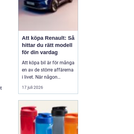
Att köpa Renault: Så
hittar du rätt modell
för din vardag
Att köpa bil är för många
en av de större affärerna
i livet. När någon
funderar på att köpa
17 juli 2026
t
Renault Skåne
handl...