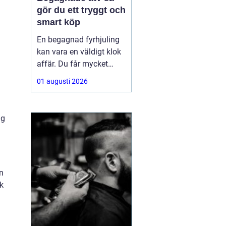
gör du ett tryggt och
smart köp
En begagnad fyrhjuling
kan vara en väldigt klok
affär. Du får mycket
funktion för pengarna
01 augusti 2026
och slipper den största
värdeminskningen som
ofta kommer direkt när
ag
en maskin är ny.
Samtidigt kräver ett
andrahandsköp mer
eftertanke. Den som vill
köpa
n
k