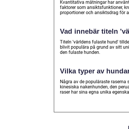
Kvantitativa mätningar har använ
faktorer som ansiktsfunktioner, kr
proportioner och ansiktsdrag för at
Vad innebär titeln 'v
Titeln 'världens fulaste hund' til
blivit populära på grund av sitt un
den fulaste hunden.
Vilka typer av hunda
Några av de populäraste raserna 
kinesiska nakenhunden, den perua
raser har sina egna unika egenska