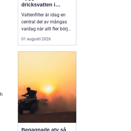
dricksvatten i
vardagen
Vattenfilter är idag en
central del av mångas
vardag när allt fler börjar
fundera på kvaliteten på
01 augusti 2026
vattnet som kommer ur
kranaen. Många tar rent
vatten för givet, men
skillnader i vattenkvalitet
mellan olika områden
kan vara stora. Vissa har
hårt vat...
ch
Begagnade atv så