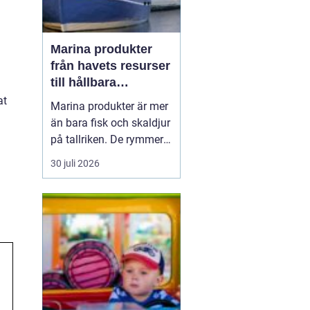
Marina produkter
från havets resurser
till hållbara
upplevelser
at
Marina produkter är mer
än bara fisk och skaldjur
på tallriken. De rymmer
allt från mat och hälsa
30 juli 2026
till friluftsliv, kultur och
besöksnäring. I kustnära
områden spelar havet en
central roll för både
ekonomi och livskvalitet.
När fler söker sig mot
nat...