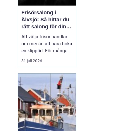
Frisörsalong i
Älvsjö: Så hittar du
rätt salong för din
stil och vardag
Att välja frisör handlar
om mer än att bara boka
en klipptid. För många är
frisörbesöket en paus i
31 juli 2026
vardagen, en chans att
förnya sig eller bara
känna sig mer som sig
själv. I Älvsjö fi...