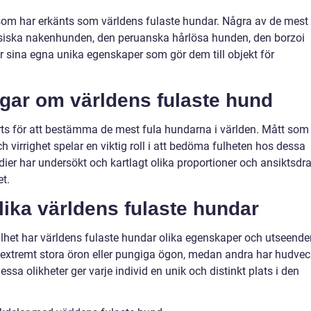
r som har erkänts som världens fulaste hundar. Några av de mest
esiska nakenhunden, den peruanska hårlösa hunden, den borzoi
r sina egna unika egenskaper som gör dem till objekt för
ngar om världens fulaste hund
ts för att bestämma de mest fula hundarna i världen. Mått som
 virrighet spelar en viktig roll i att bedöma fulheten hos dessa
ier har undersökt och kartlagt olika proportioner och ansiktsdr
et.
lika världens fulaste hundar
ulhet har världens fulaste hundar olika egenskaper och utseende
 extremt stora öron eller pungiga ögon, medan andra har hudvec
sa olikheter ger varje individ en unik och distinkt plats i den