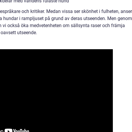
kdelar med världens fulaste hund
språkare och kritiker. Medan vissa ser skönhet i fulheten, anser
essa hundar i rampljuset på grund av deras utseenden. Men genom
an vi också öka medvetenheten om sällsynta raser och främja
 oavsett utseende.