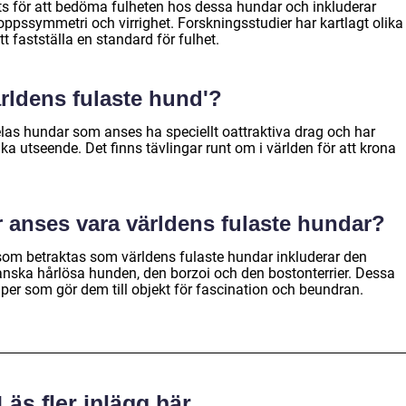
ts för att bedöma fulheten hos dessa hundar och inkluderar
oppssymmetri och virrighet. Forskningsstudier har kartlagt olika
t fastställa en standard för fulhet.
ärldens fulaste hund'?
ldelas hundar som anses ha speciellt oattraktiva drag och har
ika utseende. Det finns tävlingar runt om i världen för att krona
r anses vara världens fulaste hundar?
som betraktas som världens fulaste hundar inkluderar den
nska hårlösa hunden, den borzoi och den bostonterrier. Dessa
per som gör dem till objekt för fascination och beundran.
Läs fler inlägg här