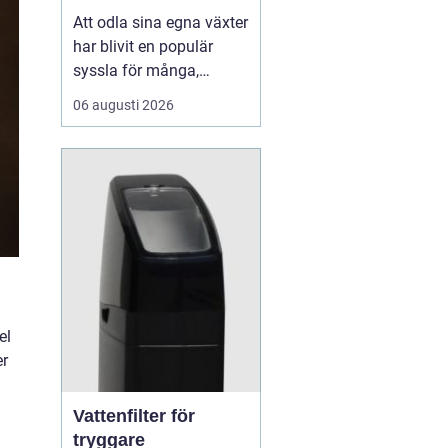
Att odla sina egna växter
har blivit en populär
syssla för många,
oavsett om det handlar
06 augusti 2026
om att ha en prunkande
trädgård, en kolonilott
eller en liten
balkongträdgård i stan.
En av de mest effektiva
och este...
el
er
Vattenfilter för
tryggare