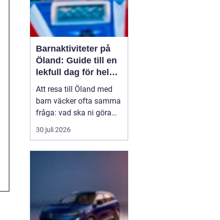
Barnaktiviteter på
Öland: Guide till en
lekfull dag för hela
familjen
Att resa till Öland med
barn väcker ofta samma
fråga: vad ska ni göra
för att alla ska trivas,
30 juli 2026
oavsett ålder och
energinivå? Ön har en
unik kombination av
natur, lek och lugn, och
är full av upplevelser...