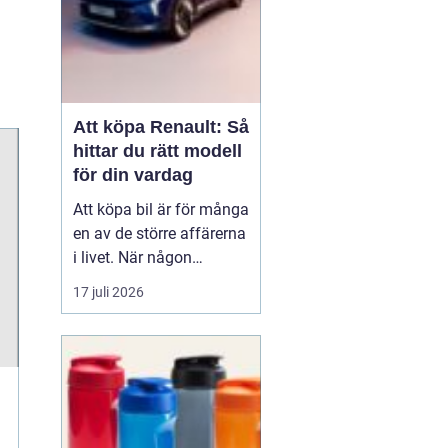
Att köpa Renault: Så
hittar du rätt modell
för din vardag
Att köpa bil är för många
en av de större affärerna
i livet. När någon
funderar på att köpa
17 juli 2026
Renault Skåne
handl...