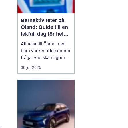
Barnaktiviteter på
Öland: Guide till en
lekfull dag för hela
familjen
Att resa till Öland med
barn väcker ofta samma
fråga: vad ska ni göra
för att alla ska trivas,
30 juli 2026
oavsett ålder och
energinivå? Ön har en
unik kombination av
natur, lek och lugn, och
är full av upplevelser...
ur