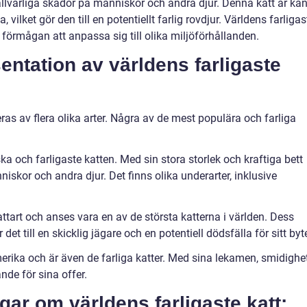
allvarliga skador på människor och andra djur. Denna katt är kä
 vilket gör den till en potentiellt farlig rovdjur. Världens farligas
r förmågan att anpassa sig till olika miljöförhållanden.
ntation av världens farligaste
ras av flera olika arter. Några av de mest populära och farliga
ka och farligaste katten. Med sin stora storlek och kraftiga bett
iskor och andra djur. Det finns olika underarter, inklusive
attart och anses vara en av de största katterna i världen. Dess
det till en skicklig jägare och en potentiell dödsfälla för sitt byt
erika och är även de farliga katter. Med sina lekamen, smidighe
nde för sina offer.
gar om världens farligaste katt: