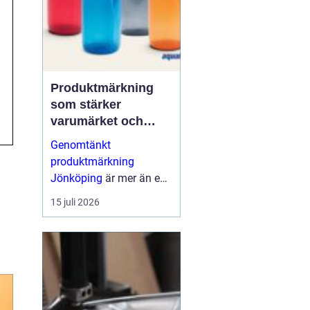
Produktmärkning
som stärker
varumärket och
förenklar vardagen
Genomtänkt
produktmärkning
Jönköping
är mer än en
etikett på en produkt.
15 juli 2026
Den guidar användaren,
skapar trygghet, uppfy...