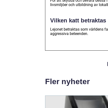
För att skydda och bevara dessa 
livsmiljöer och utbildning av loka
Vilken katt betraktas
Lejonet betraktas som världens far
aggressiva beteenden.
Fler nyheter