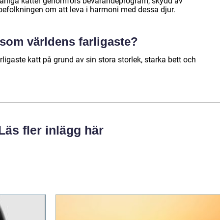
farliga katter genomförs bevarandeprogram, skydd av
lbefolkningen om att leva i harmoni med dessa djur.
 som världens farligaste?
ligaste katt på grund av sin stora storlek, starka bett och
Läs fler inlägg här