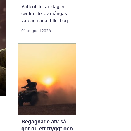
vardagen
Vattenfilter är idag en
central del av mångas
vardag när allt fler börjar
fundera på kvaliteten på
01 augusti 2026
vattnet som kommer ur
kranaen. Många tar rent
vatten för givet, men
skillnader i vattenkvalitet
mellan olika områden
kan vara stora. Vissa har
hårt vat...
t
Begagnade atv så
gör du ett tryggt och