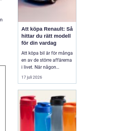
en
Att köpa Renault: Så
hittar du rätt modell
för din vardag
Att köpa bil är för många
en av de större affärerna
i livet. När någon
funderar på att köpa
17 juli 2026
Renault Skåne
handl...