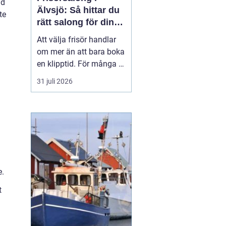
nd
Älvsjö: Så hittar du
te
rätt salong för din
stil och vardag
Att välja frisör handlar
om mer än att bara boka
en klipptid. För många är
frisörbesöket en paus i
31 juli 2026
vardagen, en chans att
förnya sig eller bara
känna sig mer som sig
själv. I Älvsjö fi...
e.
t