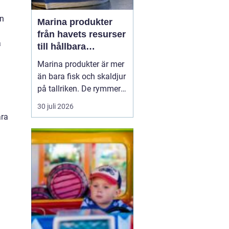
en
Marina produkter
n
från havets resurser
a
till hållbara
upplevelser
Marina produkter är mer
än bara fisk och skaldjur
på tallriken. De rymmer
allt från mat och hälsa
30 juli 2026
till friluftsliv, kultur och
ara
besöksnäring. I kustnära
områden spelar havet en
central roll för både
ekonomi och livskvalitet.
När fler söker sig mot
nat...