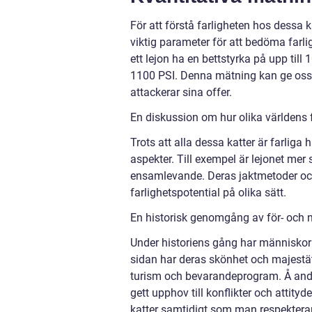
För att förstå farligheten hos dessa k
viktig parameter för att bedöma farli
ett lejon ha en bettstyrka på upp til
1100 PSI. Denna mätning kan ge oss
attackerar sina offer.
En diskussion om hur olika världens fa
Trots att alla dessa katter är farliga
aspekter. Till exempel är lejonet mer 
ensamlevande. Deras jaktmetoder och 
farlighetspotential på olika sätt.
En historisk genomgång av för- och n
Under historiens gång har människor 
sidan har deras skönhet och majestät v
turism och bevarandeprogram. Å andr
gett upphov till konflikter och attity
katter samtidigt som man respekterar 