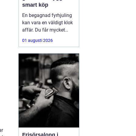
smart köp
En begagnad fyrhjuling
kan vara en väldigt klok
affär. Du får mycket
funktion för pengarna
01 augusti 2026
och slipper den största
värdeminskningen som
ofta kommer direkt när
en maskin är ny.
Samtidigt kräver ett
andrahandsköp mer
eftertanke. Den som vill
köpa
ar
Frisörsalong i