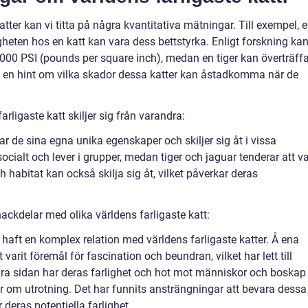
atter kan vi titta på några kvantitativa mätningar. Till exempel, 
gheten hos en katt kan vara dess bettstyrka. Enligt forskning ka
l 1000 PSI (pounds per square inch), medan en tiger kan överträff
 en hint om vilka skador dessa katter kan åstadkomma när de
rligaste katt skiljer sig från varandra:
 har de sina egna unika egenskaper och skiljer sig åt i vissa
socialt och lever i grupper, medan tiger och jaguar tenderar att v
habitat kan också skilja sig åt, vilket påverkar deras
ackdelar med olika världens farligaste katt:
haft en komplex relation med världens farligaste katter. Å ena
arit föremål för fascination och beundran, vilket har lett till
a sidan har deras farlighet och hot mot människor och boskap
der om utrotning. Det har funnits ansträngningar att bevara dessa
deras potentiella farlighet.