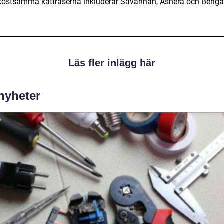
kostsamma kattraserna inkluderar Savannah, Ashera och Benga
Läs fler inlägg här
 nyheter