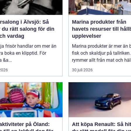
rsalong i Älvsjö: Så
Marina produkter från
r du rätt salong för din
havets resurser till håll
och vardag
upplevelser
lja frisör handlar om mer än
Marina produkter är mer än 
ra boka en klipptid. För
fisk och skaldjur på tallriken
 &a...
rymmer allt från mat och häls
 2026
30 juli 2026
ktiviteter på Öland:
Att köpa Renault: Så hit