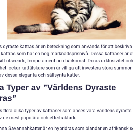
s dyraste kattras är en beteckning som används för att beskriva
t kattras som har en hög marknadsprisnivå. Dessa kattraser är o
 sitt utseende, temperament och härkomst. Deras exklusivitet oc
het lockar kattälskare som är villiga att investera stora summor 
av dessa eleganta och sällsynta katter.
a Typer av ”Världens Dyraste
ras”
s flera olika typer av kattraser som anses vara världens dyraste.
v de mest populära och eftertraktade:
nna Savannahkatter är en hybridras som blandar en afrikansk s