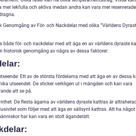
a mer lekfulla och aktiva medan andra kan vara mer reserverad
adragna.
sk Genomgång av För- och Nackdelar med olika ”Världens Dyras
”
s både för- och nackdelar med att äga en av världens dyraste kat
en historisk genomgång av några av dessa faktorer:
elar:
utseende: Ett av de största fördelarna med att äga en av dessa k
unika utseendet. De sticker verkligen ut i mängden och kan vara
ande att se på.
nthet: De flesta ägarna av världens dyraste kattras är attrahera
usivitet som följer med att äga en sällsynt kattras. Att ha någo
änniskor har kan vara en stolt äganderätt.
kdelar: