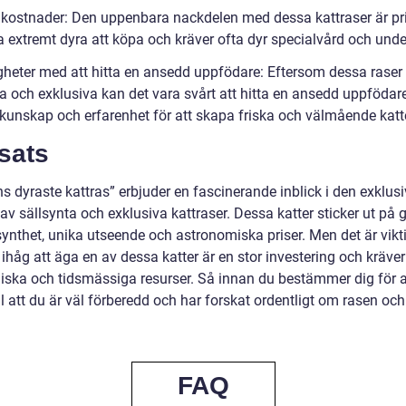
kostnader: Den uppenbara nackdelen med dessa kattraser är pri
a extremt dyra att köpa och kräver ofta dyr specialvård och unde
gheter med att hitta en ansedd uppfödare: Eftersom dessa raser 
ta och exklusiva kan det vara svårt att hitta en ansedd uppföda
 kunskap och erfarenhet för att skapa friska och välmående katte
sats
s dyraste kattras” erbjuder en fascinerande inblick i den exklus
av sällsynta och exklusiva kattraser. Dessa katter sticker ut på 
synthet, unika utseende och astronomiska priser. Men det är vikti
håg att äga en av dessa katter är en stor investering och kräve
ska och tidsmässiga resurser. Så innan du bestämmer dig för a
ill att du är väl förberedd och har forskat ordentligt om rasen oc
FAQ