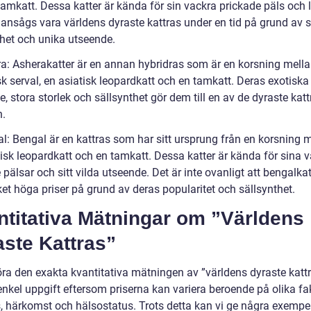
tamkatt. Dessa katter är kända för sin vackra prickade päls och
 ansågs vara världens dyraste kattras under en tid på grund av s
thet och unika utseende.
ra: Asherakatter är en annan hybridras som är en korsning mell
k serval, en asiatisk leopardkatt och en tamkatt. Deras exotiska
, stora storlek och sällsynthet gör dem till en av de dyraste kat
n.
al: Bengal är en kattras som har sitt ursprung från en korsning 
tisk leopardkatt och en tamkatt. Dessa katter är kända för sina 
pälsar och sitt vilda utseende. Det är inte ovanligt att bengalkat
ket höga priser på grund av deras popularitet och sällsynthet.
ntitativa Mätningar om ”Världens
ste Kattras”
öra den exakta kvantitativa mätningen av ”världens dyraste kattr
enkel uppgift eftersom priserna kan variera beroende på olika fa
, härkomst och hälsostatus. Trots detta kan vi ge några exempe