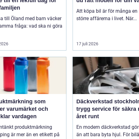
 till en lekfull dag för
du rätt modell för din v
familjen
Att köpa bil är för många en
sa till Öland med barn väcker
större affärerna i livet. När...
samma fråga: vad ska ni göra
 2026
17 juli 2026
uktmärkning som
Däckverkstad stockho
ker varumärket och
trygg service för säkra 
nklar vardagen
året runt
tänkt produktmärkning
En modern däckverkstad gör
ing är mer än en etikett på
än att bara byta hjul. För bil