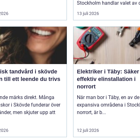
Stockholm handlar valet av d
 2026
13 juli 2026
isk tandvård i skövde
Elektriker i Täby: Säke
 till ett leende du trivs
effektiv elinstallation i
norrort
ende märks direkt. Många
När man bor i Täby, en av d
skor i Skövde funderar över
expansiva områdena i Stoc
änder, men skjuter upp att
norrort, är b...
 2026
12 juli 2026