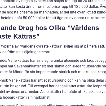
nnahkatt av högsta kvalitet kan säljas för upp till 20 000 dolla
atter kan kosta ännu mer, med priser upp till 125 000 dollar. Ä
r de högsta priserna på marknaden, är det inte ovanligt att kund
betala uppåt 50 000 dollar för att äga en av dessa unika katter.
jande Drag hos Olika ”Världens
ste Kattras”
 typerna av ”världens dyraste kattras” skiljer sig åt på flera sätt.
v de främsta skiljaktigheterna:
ende: Varje kattras har sina egna unika utseende och kroppsbyg
empel har Savannahkatter ett mer slankt och elegant utseende 
atter är kända för sin imponerande storlek och muskulösa kropp
mst: Varje kattras har sitt eget ursprung och kan ha olika delar 
r i sin bakgrund. Till exempel har bengalkatter asiatiska leopard
del av deras arv, medan Asherakatter har både afrikanska serva
a leopardkatter i sin härkomst.
erament: Olika raser kan ha olika temperamentsdrag. Vissa katt