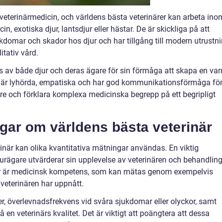
 veterinärmedicin, och världens bästa veterinärer kan arbeta ino
 exotiska djur, lantsdjur eller hästar. De är skickliga på att
kdomar och skador hos djur och har tillgång till modern utrustn
itativ vård.
s av både djur och deras ägare för sin förmåga att skapa en va
De är lyhörda, empatiska och har god kommunikationsförmåga fö
 och förklara komplexa medicinska begrepp på ett begripligt
ngar om världens bästa veterinär
inär kan olika kvantitativa mätningar användas. En viktig
jurägare utvärderar sin upplevelse av veterinären och behandlin
ktor är medicinsk kompetens, som kan mätas genom exempelvis
veterinären har uppnått.
r, överlevnadsfrekvens vid svåra sjukdomar eller olyckor, samt
 en veterinärs kvalitet. Det är viktigt att poängtera att dessa