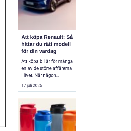
Att köpa Renault: Så
hittar du rätt modell
för din vardag
Att köpa bil är för många
en av de större affärerna
i livet. När någon
funderar på att köpa
17 juli 2026
Renault Skåne
handl...