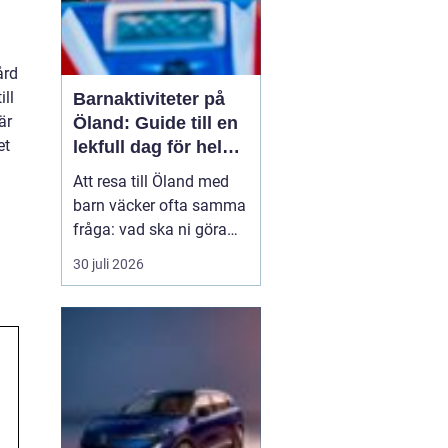
ård
ll
Barnaktiviteter på
är
Öland: Guide till en
et
lekfull dag för hela
familjen
Att resa till Öland med
barn väcker ofta samma
fråga: vad ska ni göra
för att alla ska trivas,
30 juli 2026
oavsett ålder och
energinivå? Ön har en
unik kombination av
natur, lek och lugn, och
är full av upplevelser...