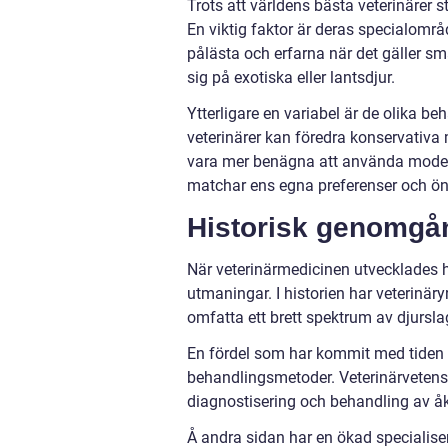
Trots att världens bästa veterinärer st
En viktig faktor är deras specialområ
pålästa och erfarna när det gäller s
sig på exotiska eller lantsdjur.
Ytterligare en variabel är de olika 
veterinärer kan föredra konservativ
vara mer benägna att använda modern 
matchar ens egna preferenser och ön
Historisk genomgån
När veterinärmedicinen utvecklades h
utmaningar. I historien har veterinäryr
omfatta ett brett spektrum av djursla
En fördel som har kommit med tiden ä
behandlingsmetoder. Veterinärvetensk
diagnostisering och behandling av 
Å andra sidan har en ökad specialiseri