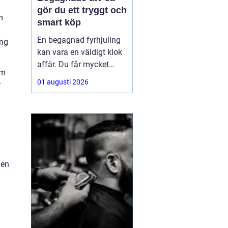
gör du ett tryggt och
m
smart köp
En begagnad fyrhjuling
ing
kan vara en väldigt klok
affär. Du får mycket
rm
funktion för pengarna
01 augusti 2026
r
och slipper den största
värdeminskningen som
ofta kommer direkt när
en maskin är ny.
Samtidigt kräver ett
andrahandsköp mer
eftertanke. Den som vill
gen
köpa