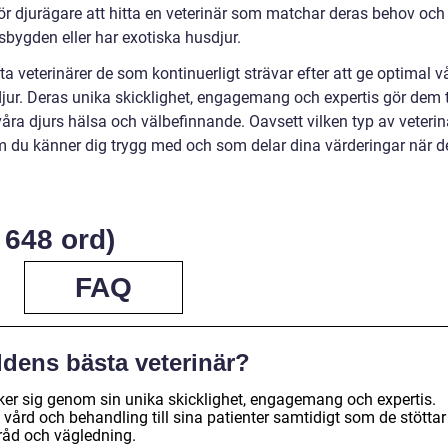
 djurägare att hitta en veterinär som matchar deras behov och
sbygden eller har exotiska husdjur.
 veterinärer de som kontinuerligt strävar efter att ge optimal v
jur. Deras unika skicklighet, engagemang och expertis gör dem ti
våra djurs hälsa och välbefinnande. Oavsett vilken typ av veterin
 som du känner dig trygg med och som delar dina värderingar när d
 648 ord)
FAQ
ldens bästa veterinär?
ker sig genom sin unika skicklighet, engagemang och expertis.
l vård och behandling till sina patienter samtidigt som de stöttar
råd och vägledning.