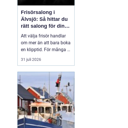
Frisörsalong i
Älvsjö: Så hittar du
rätt salong för din
stil och vardag
Att välja frisör handlar
om mer än att bara boka
en klipptid. För många är
frisörbesöket en paus i
31 juli 2026
vardagen, en chans att
förnya sig eller bara
känna sig mer som sig
själv. I Älvsjö fi...