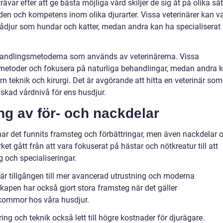
rävar efter att ge bästa möjliga vård skiljer de sig åt på olika sät
den och kompetens inom olika djurarter. Vissa veterinärer kan v
mådjur som hundar och katter, medan andra kan ha specialiserat
behandlingsmetoderna som används av veterinärerna. Vissa
a metoder och fokusera på naturliga behandlingar, medan andra 
teknik och kirurgi. Det är avgörande att hitta en veterinär som
skad vårdnivå för ens husdjur.
g av för- och nackdelar
ar det funnits framsteg och förbättringar, men även nackdelar 
ket gått från att vara fokuserat på hästar och nötkreatur till att
g och specialiseringar.
r tillgången till mer avancerad utrustning och moderna
apen har också gjort stora framsteg när det gäller
åkommor hos våra husdjur.
ng och teknik också lett till högre kostnader för djurägare.