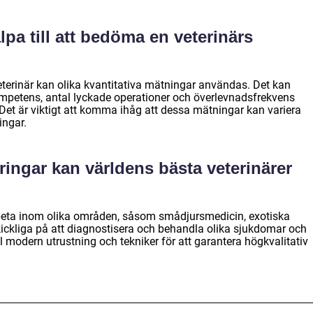
älpa till att bedöma en veterinärs
eterinär kan olika kvantitativa mätningar användas. Det kan
ompetens, antal lyckade operationer och överlevnadsfrekvens
 Det är viktigt att komma ihåg att dessa mätningar kan variera
ingar.
eringar kan världens bästa veterinärer
rbeta inom olika områden, såsom smådjursmedicin, exotiska
r skickliga på att diagnostisera och behandla olika sjukdomar och
ll modern utrustning och tekniker för att garantera högkvalitativ