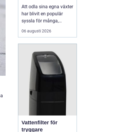
Att odla sina egna växter
har blivit en populär
syssla för många,
oavsett om det handlar
06 augusti 2026
om att ha en prunkande
trädgård, en kolonilott
eller en liten
balkongträdgård i stan.
En av de mest effektiva
och este...
sa
Vattenfilter för
tryggare