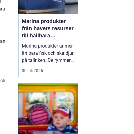
t.
ara
Marina produkter
från havets resurser
till hållbara
kan
upplevelser
Marina produkter är mer
än bara fisk och skaldjur
på tallriken. De rymmer
allt från mat och hälsa
30 juli 2026
till friluftsliv, kultur och
och
besöksnäring. I kustnära
områden spelar havet en
central roll för både
ekonomi och livskvalitet.
När fler söker sig mot
nat...