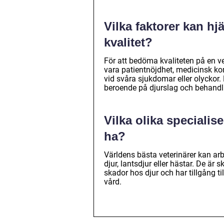
Vilka faktorer kan hj
kvalitet?
För att bedöma kvaliteten på en v
vara patientnöjdhet, medicinsk k
vid svåra sjukdomar eller olyckor.
beroende på djurslag och behandl
Vilka olika specialis
ha?
Världens bästa veterinärer kan a
djur, lantsdjur eller hästar. De ä
skador hos djur och har tillgång ti
vård.