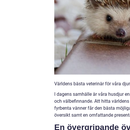
Världens bästa veterinär för våra dju
I dagens samhälle är våra husdjur en 
och välbefinnande. Att hitta världens
fyrbenta vänner får den bästa möjliga
översikt samt en omfattande present
En övergripande öv