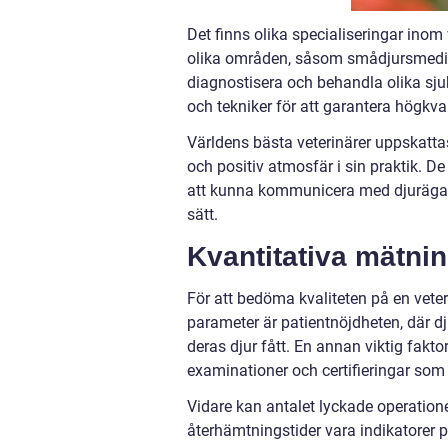
Det finns olika specialiseringar inom
olika områden, såsom smådjursmedicin,
diagnostisera och behandla olika sju
och tekniker för att garantera högkval
Världens bästa veterinärer uppskatta
och positiv atmosfär i sin praktik. 
att kunna kommunicera med djurägare
sätt.
Kvantitativa mätni
För att bedöma kvaliteten på en veter
parameter är patientnöjdheten, där d
deras djur fått. En annan viktig fa
examinationer och certifieringar som 
Vidare kan antalet lyckade operatione
återhämtningstider vara indikatorer på